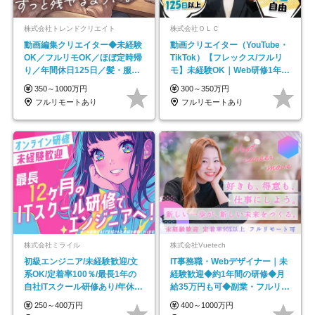
株式会社トレンドクリエイト
株式会社ＯＬＣ
動画編集クリエイター◆未経験
動画クリエイター（YouTube・
OK／フルリモOK／ほぼ定時帰
TikTok）【フレックス/フルリ
り／年間休日125日／髪・服・
モ】未経験OK｜Web研修1年間
ネイル自由／副業OK
｜副業OK
350～1000万円
300～350万円
フルリモートあり
フルリモートあり
株式会社ミライル
株式会社Vuetech
初級エンジニア/未経験歓迎/文
IT事務職・Webデザイナー｜未
系OK/定着率100％/最長1年の
経験歓迎◆約1年間の研修◆月
自社ITスクール研修あり/年休
給35万円も可◆副業・フルリモ
130日
ート可◆年休126日
250～400万円
400～1000万円