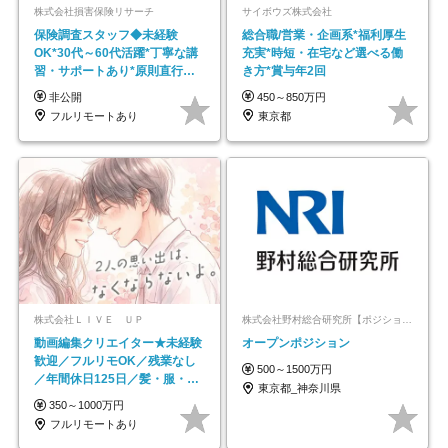
株式会社損害保険リサーチ
サイボウズ株式会社
保険調査スタッフ◆未経験
総合職/営業・企画系*福利厚生
OK*30代～60代活躍*丁寧な講
充実*時短・在宅など選べる働
習・サポートあり*原則直行直
き方*賞与年2回
帰／全国募集・業務委託
非公開
450～850万円
フルリモートあり
東京都
株式会社ＬＩＶＥ ＵＰ
株式会社野村総合研究所【ポジションマッチ登録】
動画編集クリエイター★未経験
オープンポジション
歓迎／フルリモOK／残業なし
500～1500万円
／年間休日125日／髪・服・ネ
東京都_神奈川県
イル自由／研修充実で安心
350～1000万円
フルリモートあり