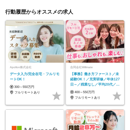
行動履歴からオススメの求人
Apollon株式会社
合同会社Willmate
データ入力/完全在宅・フルリモ
【事務】働き方ファースト／未
ートOK！
経験OK！／充実研修／年休127
日～／残業なし／平均20代／リ
300～550万円
モートOK
400～550万円
フルリモートあり
フルリモートあり