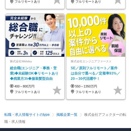
フルリモートあり
フルリモートあり
株式会社Widsley
株式会社エンジニアファースト
総合職(エンジニア・事務・営
SE／原則フルリモート／案件
業)◆未経験OK◆リモートあり
は自分で選べる／定着率93%／
◆残業月3h◆服装髪型自由
20～30代活躍中！
400～800万円
550～1350万円
フルリモートあり
フルリモートあり
転職・求人情報サイトのtype
掲載企業一覧
株式会社アフェクターの転
職・求人情報