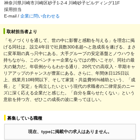
神奈川県川崎市川崎区砂子1-2-4 川崎砂子ビルディング11F
採用担当
E-mail /
企業に問い合わせる
取材担当者より
「モノづくりを通して、世の中に影響と感動を与える」を理念に掲
げる同社は、設立4年目で社員数300名超へと急成長を遂げる、まさ
に変革期の真っ只中にある。大手グループの安定基盤とノウハウを
持ちながら、このベンチャー企業ならではの勢いこそが、同社の最
大の魅力だ。年収例からもわかる通り、20代での高収入・早期キャ
リアアップのチャンスが豊富にある。さらに、年間休日125日以
上、残業月10時間以下、そして家賃・共益費95%補助という、「成
長」と「安定」を両立したいという現代の求職者の二律背反のニー
ズに深く応える企業だと感じた。「自分を腐らせたくない」という
意欲を持つ方、ぜひこの成長の波に乗ってほしい。
募集している職種
現在、typeに掲載中の求人はありません。