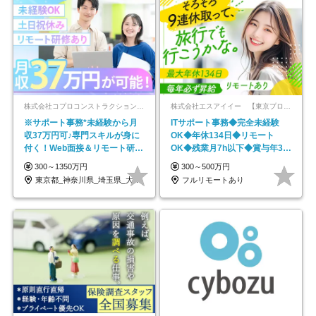
株式会社コプロコンストラクション【東証プライム上場コプロ・ホールディングス子会社】
株式会社エスアイイー 【東京プロマーケット上場】
※サポート事務*未経験から月
ITサポート事務◆完全未経験
収37万円可♪専門スキルが身に
OK◆年休134日◆リモート
付く！Web面接＆リモート研修
OK◆残業月7h以下◆賞与年3回
も充実♪/a
◆5年目まで必ず昇給
300～1350万円
300～500万円
東京都_神奈川県_埼玉県_大阪府_愛知県…
フルリモートあり