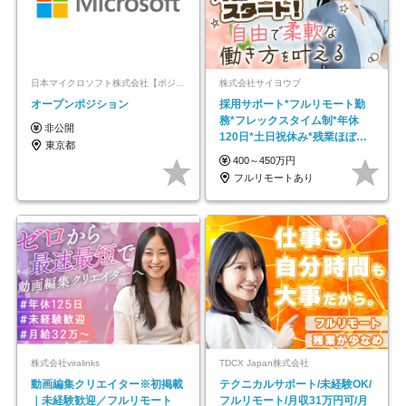
日本マイクロソフト株式会社【ポジションマッチ登録】
株式会社サイヨウブ
オープンポジション
採用サポート*フルリモート勤
務*フレックスタイム制*年休
非公開
120日*土日祝休み*残業ほぼな
東京都
し*育児中社員8割以上
400～450万円
フルリモートあり
株式会社viralinks
TDCX Japan株式会社
動画編集クリエイター※初掲載
テクニカルサポート/未経験OK/
｜未経験歓迎／フルリモート
フルリモート/月収31万円可/月