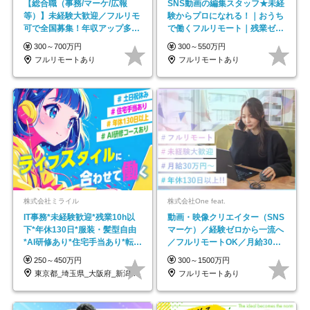
【総合職（事務/マーケ/広報
SNS動画の編集スタッフ★未経
等）】未経験大歓迎／フルリモ
験からプロになれる！｜おうち
可で全国募集！年収アップ多数
で働くフルリモート｜残業ゼロ
★年休最大130日★
で18時退勤◎
300～700万円
300～550万円
フルリモートあり
フルリモートあり
株式会社ミライル
株式会社One feat.
IT事務*未経験歓迎*残業10h以
動画・映像クリエイター（SNS
下*年休130日*服装・髪型自由
マーケ）／経験ゼロから一流へ
*AI研修あり*住宅手当あり*転勤
／フルリモートOK／月給30万
なし
円～／年休130日以上
250～450万円
300～1500万円
東京都_埼玉県_大阪府_新潟県_福岡県
フルリモートあり