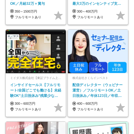
OK／月給32万＋賞与
最大3万のインセンティブ支給/
平均年齢33歳
350～1500万円
300～400万円
フルリモートあり
フルリモートあり
ミイダス株式会社【東証プライム上場パーソルグループ】
株式会社さくらインベスト
インサイドセールス【フルリモ
配信ディレクター（ウェビナー
ート/全国どこでも働ける】未経
運営）／フルリモートOK／土
験OK*土日祝休み*残業少なめ*
日祝休み／年休123日／年収
在宅勤務手当あり
600万円可
300～600万円
400～600万円
フルリモートあり
フルリモートあり