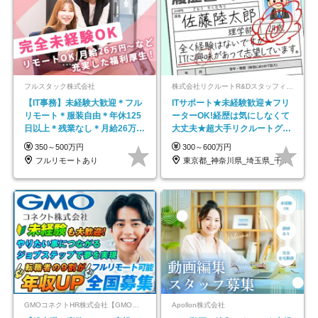
フルスタック株式会社
株式会社リクルートR&Dスタッフィング【リクルートグループ】
【IT事務】未経験大歓迎＊フル
ITサポート★未経験歓迎★フリ
リモート＊服装自由＊年休125
ーターOK!経歴は気にしなくて
日以上＊残業なし＊月給26万円
大丈夫★超大手リクルートグル
以上
ープの正社員/sg
350～500万円
300～600万円
フルリモートあり
東京都_神奈川県_埼玉県_千葉県_大阪府…
GMOコネクトHR株式会社【GMOインターネットグループ】
Apollon株式会社