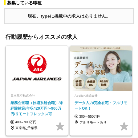
募集している職種
現在、typeに掲載中の求人はありません。
行動履歴からオススメの求人
日本航空株式会社
Apollon株式会社
業務企画職（技術系総合職）/未
データ入力/完全在宅・フルリモ
経験歓迎/年収420万円〜900万
ートOK！
円/リモートフレックス可
300～550万円
400～900万円
フルリモートあり
東京都_千葉県