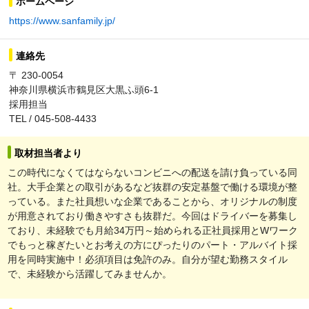
ホームページ
https://www.sanfamily.jp/
連絡先
〒 230-0054
神奈川県横浜市鶴見区大黒ふ頭6-1
採用担当
TEL / 045-508-4433
取材担当者より
この時代になくてはならないコンビニへの配送を請け負っている同
社。大手企業との取引があるなど抜群の安定基盤で働ける環境が整
っている。また社員想いな企業であることから、オリジナルの制度
が用意されており働きやすさも抜群だ。今回はドライバーを募集し
ており、未経験でも月給34万円～始められる正社員採用とWワーク
でもっと稼ぎたいとお考えの方にぴったりのパート・アルバイト採
用を同時実施中！必須項目は免許のみ。自分が望む勤務スタイル
で、未経験から活躍してみませんか。