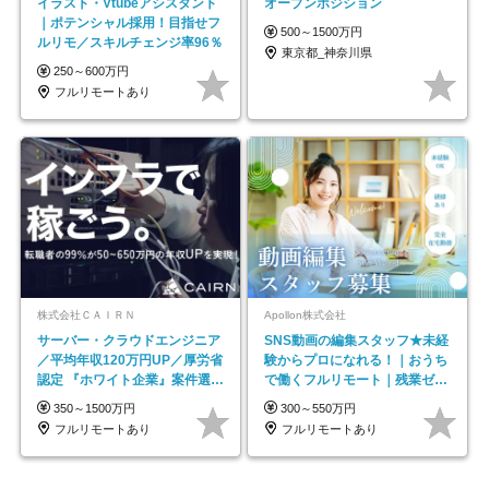
イラスト・Vtubeアシスタント
オープンポジション
｜ポテンシャル採用！目指せフ
500～1500万円
ルリモ／スキルチェンジ率96％
東京都_神奈川県
250～600万円
フルリモートあり
株式会社ＣＡＩＲＮ
Apollon株式会社
サーバー・クラウドエンジニア
SNS動画の編集スタッフ★未経
／平均年収120万円UP／厚労省
験からプロになれる！｜おうち
認定 『ホワイト企業』案件選択
で働くフルリモート｜残業ゼロ
制度／年休129日
で18時退勤◎
350～1500万円
300～550万円
フルリモートあり
フルリモートあり