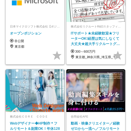
日本マイクロソフト株式会社【ポジションマッチ登録】
株式会社リクルートR&Dスタッフィング【リクルートグループ】
オープンポジション
ITサポート★未経験歓迎★フリ
ーターOK!経歴は気にしなくて
非公開
大丈夫★超大手リクルートグル
東京都
ープの正社員/sg
300～600万円
東京都_神奈川県_埼玉県_千葉県_大阪府…
株式会社ＣＯＲＥ ＣＯＤＥ
合同会社AFE
Webデザイナー◆HP制作＊フ
動画・映像クリエイター／経験
ルリモート＆副業OK！年休128
ゼロから一流へ／フルリモート