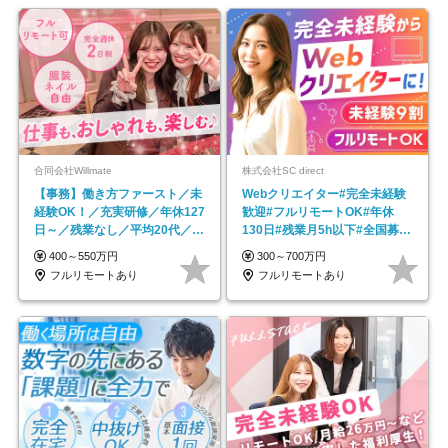
合同会社Willmate
株式会社SC direct
【事務】働き方ファースト／未
Webクリエイター#完全未経験
経験OK！／充実研修／年休127
歓迎#フルリモートOK#年休
日～／残業なし／平均20代／リ
130日#残業月5h以下#全国募集
モートOK
#最大1年の研修
400～550万円
300～700万円
フルリモートあり
フルリモートあり