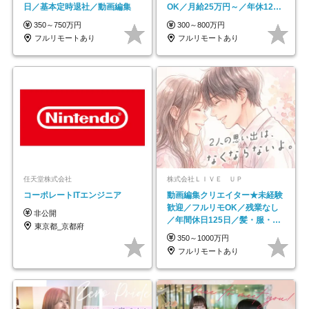
日／基本定時退社／動画編集
OK／月給25万円～／年休125
日以上
350～750万円
300～800万円
フルリモートあり
フルリモートあり
任天堂株式会社
株式会社ＬＩＶＥ ＵＰ
コーポレートITエンジニア
動画編集クリエイター★未経験
歓迎／フルリモOK／残業なし
非公開
／年間休日125日／髪・服・ネ
東京都_京都府
イル自由／研修充実で安心
350～1000万円
フルリモートあり