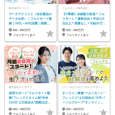
株式会社リベンリ
フルスタック株式会社
データアナリスト（自社製品の
【IT事務】未経験大歓迎＊フル
データ分析）｜フルリモート勤
リモート＊服装自由＊年休125
務｜30代～40代活躍｜残業少
日以上＊残業なし＊月給26万円
なめ｜子育て社員多数活躍
以上
400～800万円
350～500万円
フルリモートあり
フルリモートあり
株式会社サイヨウブ
パーソルビジネスプロセスデザイン株式会社 事業開発本部
採用サポート*フルリモート勤
オンライン事務*フルリモート*
務*フレックスタイム制*年休
フレックス*土日祝休み*大手パ
120日*土日祝休み*残業ほぼな
ーソルグループ*オンライン面
し*育児中社員8割以上
接*30～40代活躍中
400～450万円
300～450万円
フルリモートあり
フルリモートあり