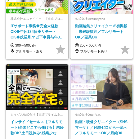
株式会社エスアイイー 【東京プロマーケット上場】
株式会社MiraiBeyond
ITサポート事務◆完全未経験
動画編集クリエイター※初掲載
OK◆年休134日◆リモート
｜未経験歓迎／フルリモート
OK◆残業月7h以下◆賞与年3回
OK／副業OK
◆5年目まで必ず昇給
300～500万円
250～600万円
フルリモートあり
フルリモートあり
ミイダス株式会社【東証プライム上場パーソルグループ】
株式会社One feat.
インサイドセールス【フルリモ
動画・映像クリエイター（SNS
ート/全国どこでも働ける】未経
マーケ）／経験ゼロから一流へ
験OK*土日祝休み*残業少なめ*
／フルリモートOK／月給30万
在宅勤務手当あり
円～／年休130日以上