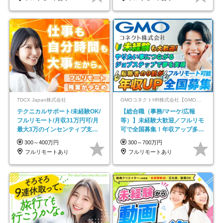
TDCX Japan株式会社
GMOコネクトHR株式会社【GMOインターネットグループ】
テクニカルサポート/未経験OK/
【総合職（事務/マーケ/広報
フルリモート/月収31万円可/月
等）】未経験大歓迎／フルリモ
最大3万のインセンティブ支給/
可で全国募集！年収アップ多数
平均年齢33歳
★年休最大130日★
300～400万円
300～700万円
フルリモートあり
フルリモートあり