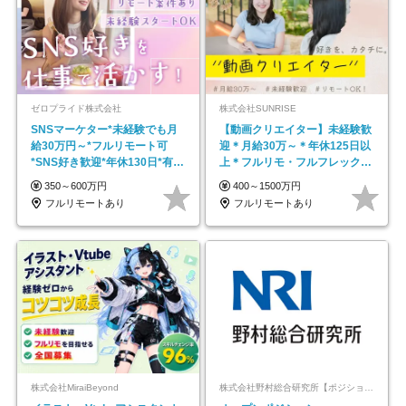
ゼロプライド株式会社
株式会社SUNRISE
SNSマーケター*未経験でも月
【動画クリエイター】未経験歓
給30万円～*フルリモート可
迎＊月給30万～＊年休125日以
*SNS好き歓迎*年休130日*有休
上＊フルリモ・フルフレックス
取得率100%
◆10名の採用が決定◆
350～600万円
400～1500万円
フルリモートあり
フルリモートあり
株式会社MiraiBeyond
株式会社野村総合研究所【ポジションマッチ登録】