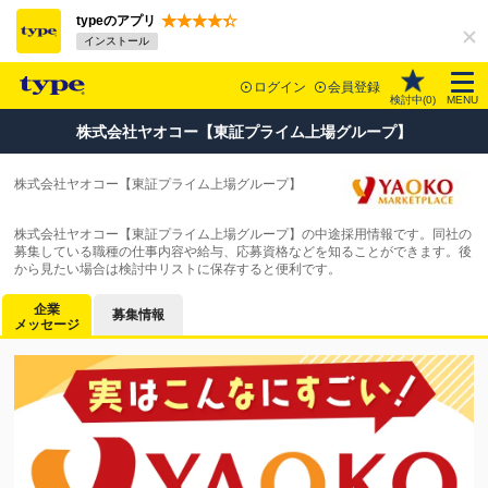
typeのアプリ
インストール
ログイン
会員登録
検討中(
0
)
MENU
株式会社ヤオコー【東証プライム上場グループ】
株式会社ヤオコー【東証プライム上場グループ】
株式会社ヤオコー【東証プライム上場グループ】の中途採用情報です。同社の
募集している職種の仕事内容や給与、応募資格などを知ることができます。後
から見たい場合は検討中リストに保存すると便利です。
企業
募集情報
メッセージ