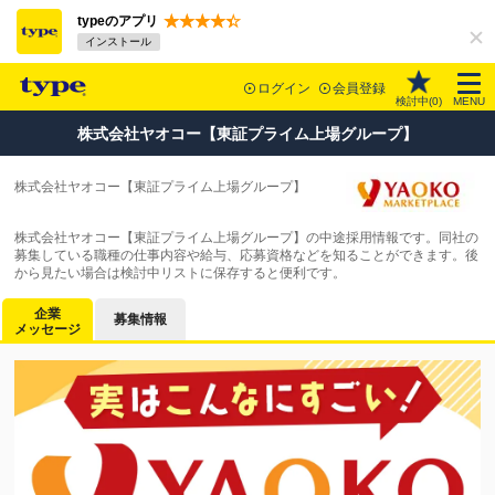
typeのアプリ
インストール
ログイン
会員登録
検討中(
0
)
MENU
株式会社ヤオコー【東証プライム上場グループ】
株式会社ヤオコー【東証プライム上場グループ】
株式会社ヤオコー【東証プライム上場グループ】の中途採用情報です。同社の
募集している職種の仕事内容や給与、応募資格などを知ることができます。後
から見たい場合は検討中リストに保存すると便利です。
企業
募集情報
メッセージ