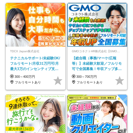
TDCX Japan株式会社
GMOコネクトHR株式会社【GMOインターネットグループ】
テクニカルサポート/未経験OK/
【総合職（事務/マーケ/広報
フルリモート/月収31万円可/月
等）】未経験大歓迎／フルリモ
最大3万のインセンティブ支給/
可で全国募集！年収アップ多数
平均年齢33歳
★年休最大130日★
300～400万円
300～700万円
フルリモートあり
フルリモートあり