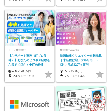
ＦＴＣ株式会社
株式会社viralinks
【AIサポート事務（ITプロ候
動画編集クリエイター※初掲載
補）】あなたのビジネス経験を
｜未経験歓迎／フルリモート
AI業界で活かす◆IT未経験
OK／月給32万＋賞与
OK◆目指せるコンサル
450～1200万円
350～1500万円
フルリモートあり
フルリモートあり