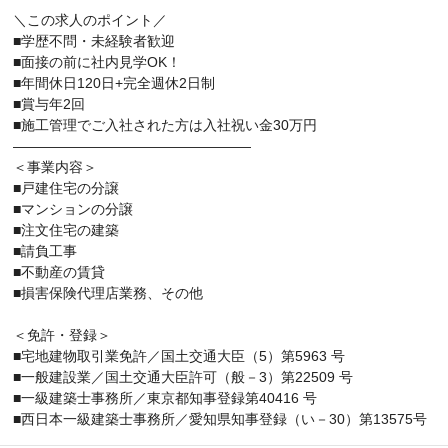
＼この求人のポイント／
■学歴不問・未経験者歓迎
■面接の前に社内見学OK！
■年間休日120日+完全週休2日制
■賞与年2回
■施工管理でご入社された方は入社祝い金30万円
―――――――――――――――――
＜事業内容＞
■戸建住宅の分譲
■マンションの分譲
■注文住宅の建築
■請負工事
■不動産の賃貸
■損害保険代理店業務、その他
＜免許・登録＞
■宅地建物取引業免許／国土交通大臣（5）第5963 号
■一般建設業／国土交通大臣許可（般－3）第22509 号
■一級建築士事務所／東京都知事登録第40416 号
■西日本一級建築士事務所／愛知県知事登録（い－30）第13575号