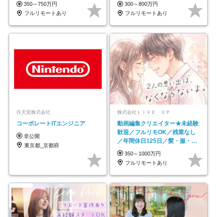
日以上
350～750万円
300～800万円
フルリモートあり
フルリモートあり
任天堂株式会社
株式会社ＬＩＶＥ ＵＰ
コーポレートITエンジニア
動画編集クリエイター★未経験
歓迎／フルリモOK／残業なし
非公開
／年間休日125日／髪・服・ネ
東京都_京都府
イル自由／研修充実で安心
350～1000万円
フルリモートあり