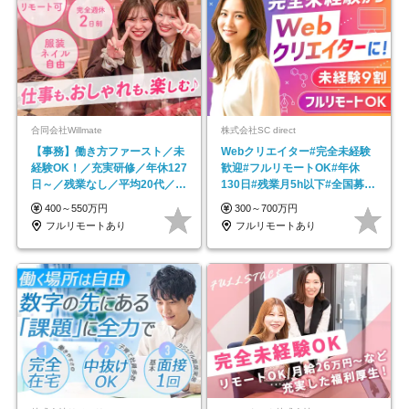
合同会社Willmate
株式会社SC direct
【事務】働き方ファースト／未
Webクリエイター#完全未経験
経験OK！／充実研修／年休127
歓迎#フルリモートOK#年休
日～／残業なし／平均20代／リ
130日#残業月5h以下#全国募集
モートOK
#最大1年の研修
400～550万円
300～700万円
フルリモートあり
フルリモートあり