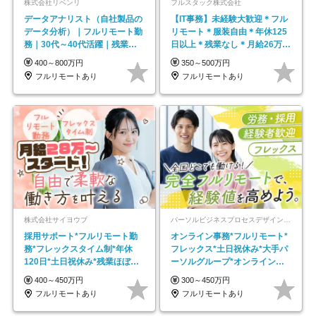
株式会社リベンリ
フルスタック株式会社
データアナリスト（自社製品の
【IT事務】未経験大歓迎＊フル
データ分析）｜フルリモート勤
リモート＊服装自由＊年休125
務｜30代～40代活躍｜残業少
日以上＊残業なし＊月給26万円
なめ｜子育て社員多数活躍
以上
400～800万円
350～500万円
フルリモートあり
フルリモートあり
株式会社サイヨウブ
パーソルビジネスプロセスデザイン株式会社 事業開発本部
採用サポート*フルリモート勤
オンライン事務*フルリモート*
務*フレックスタイム制*年休
フレックス*土日祝休み*大手パ
120日*土日祝休み*残業ほぼな
ーソルグループ*オンライン面
し*育児中社員8割以上
接*30～40代活躍中
400～450万円
300～450万円
フルリモートあり
フルリモートあり