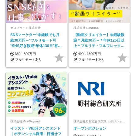
ゼロプライド株式会社
株式会社SUNRISE
SNSマーケター*未経験でも月
【動画クリエイター】未経験歓
給30万円～*フルリモート可
迎＊月給30万～＊年休125日以
*SNS好き歓迎*年休130日*有休
上＊フルリモ・フルフレックス
取得率100%
◆10名の採用が決定◆
350～600万円
400～1500万円
フルリモートあり
フルリモートあり
株式会社MiraiBeyond
株式会社野村総合研究所【ポジションマッチ登録】
イラスト・Vtubeアシスタント
オープンポジション
｜ポテンシャル採用！目指せフ