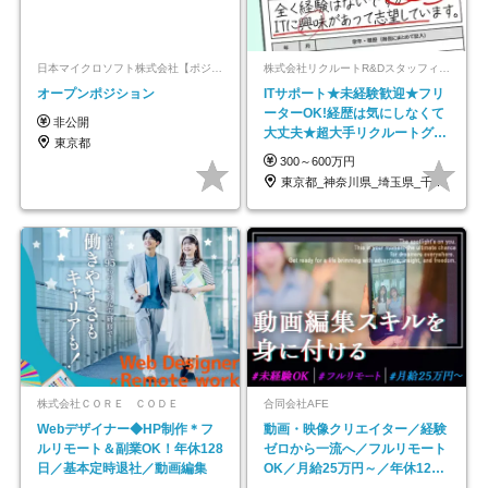
日本マイクロソフト株式会社【ポジションマッチ登録】
株式会社リクルートR&Dスタッフィング【リクルートグループ】
オープンポジション
ITサポート★未経験歓迎★フリ
ーターOK!経歴は気にしなくて
非公開
大丈夫★超大手リクルートグル
東京都
ープの正社員/sg
300～600万円
東京都_神奈川県_埼玉県_千葉県_大阪府…
株式会社ＣＯＲＥ ＣＯＤＥ
合同会社AFE
Webデザイナー◆HP制作＊フ
動画・映像クリエイター／経験
ルリモート＆副業OK！年休128
ゼロから一流へ／フルリモート
日／基本定時退社／動画編集
OK／月給25万円～／年休125