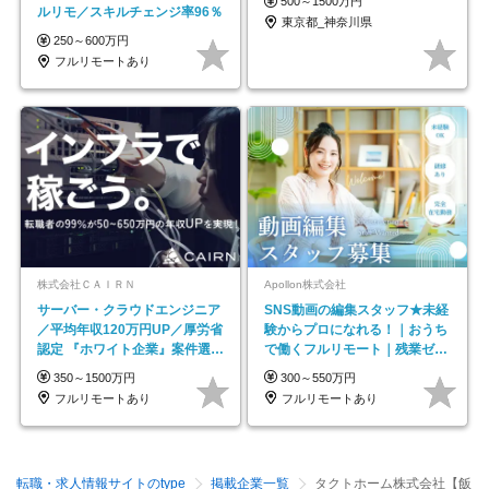
500～1500万円
ルリモ／スキルチェンジ率96％
東京都_神奈川県
250～600万円
フルリモートあり
株式会社ＣＡＩＲＮ
Apollon株式会社
サーバー・クラウドエンジニア
SNS動画の編集スタッフ★未経
／平均年収120万円UP／厚労省
験からプロになれる！｜おうち
認定 『ホワイト企業』案件選択
で働くフルリモート｜残業ゼロ
制度／年休129日
で18時退勤◎
350～1500万円
300～550万円
フルリモートあり
フルリモートあり
転職・求人情報サイトのtype
掲載企業一覧
タクトホーム株式会社【飯