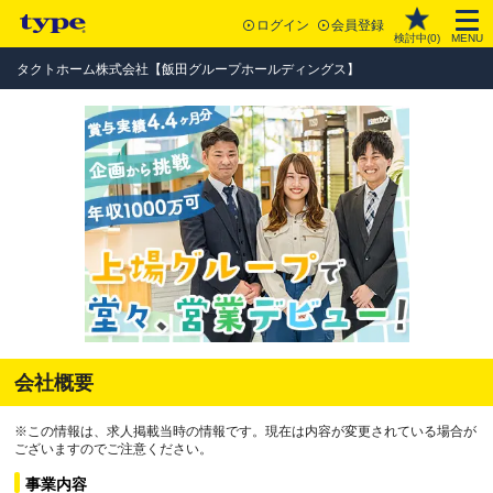
ログイン
会員登録
検討中(
0
)
MENU
タクトホーム株式会社【飯田グループホールディングス】
会社概要
※この情報は、求人掲載当時の情報です。現在は内容が変更されている場合が
ございますのでご注意ください。
事業内容