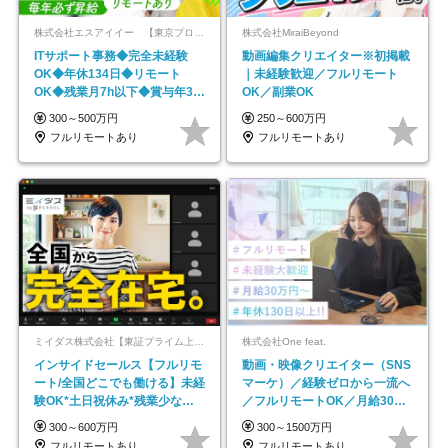
株式会社エスアイイー 【東京プロマーケット上場】
株式会社MiraiBeyond
ITサポート事務◆完全未経験
動画編集クリエイター※初掲載
OK◆年休134日◆リモート
｜未経験歓迎／フルリモート
OK◆残業月7h以下◆賞与年3回
OK／副業OK
◆5年目まで必ず昇給
300～500万円
250～600万円
フルリモートあり
フルリモートあり
ミイダス株式会社【東証プライム上場パーソルグループ】
株式会社One feat.
インサイドセールス【フルリモ
動画・映像クリエイター（SNS
ート/全国どこでも働ける】未経
マーケ）／経験ゼロから一流へ
験OK*土日祝休み*残業少なめ*
／フルリモートOK／月給30万
在宅勤務手当あり
円～／年休130日以上
300～600万円
300～1500万円
フルリモートあり
フルリモートあり