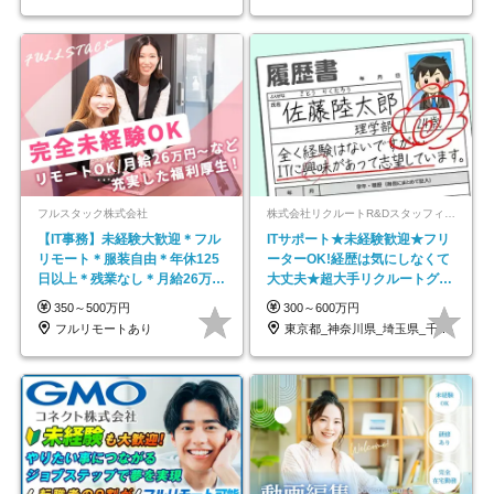
フルスタック株式会社
株式会社リクルートR&Dスタッフィング【リクルートグループ】
【IT事務】未経験大歓迎＊フル
ITサポート★未経験歓迎★フリ
リモート＊服装自由＊年休125
ーターOK!経歴は気にしなくて
日以上＊残業なし＊月給26万円
大丈夫★超大手リクルートグル
以上
ープの正社員/sg
350～500万円
300～600万円
フルリモートあり
東京都_神奈川県_埼玉県_千葉県_大阪府…