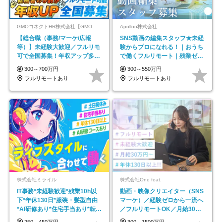
GMOコネクトHR株式会社【GMOインターネットグループ】
Apollon株式会社
【総合職（事務/マーケ/広報
SNS動画の編集スタッフ★未経
等）】未経験大歓迎／フルリモ
験からプロになれる！｜おうち
可で全国募集！年収アップ多数
で働くフルリモート｜残業ゼロ
★年休最大130日★
で18時退勤◎
300～700万円
300～550万円
フルリモートあり
フルリモートあり
株式会社ミライル
株式会社One feat.
IT事務*未経験歓迎*残業10h以
動画・映像クリエイター（SNS
下*年休130日*服装・髪型自由
マーケ）／経験ゼロから一流へ
*AI研修あり*住宅手当あり*転勤
／フルリモートOK／月給30万
なし
円～／年休130日以上
250～450万円
300～1500万円