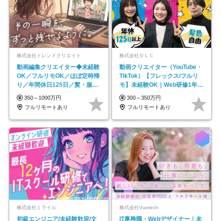
株式会社トレンドクリエイト
株式会社ＯＬＣ
動画編集クリエイター◆未経験
動画クリエイター（YouTube・
OK／フルリモOK／ほぼ定時帰
TikTok）【フレックス/フルリ
り／年間休日125日／髪・服・
モ】未経験OK｜Web研修1年間
ネイル自由／副業OK
｜副業OK
350～1000万円
300～350万円
フルリモートあり
フルリモートあり
株式会社ミライル
株式会社Vuetech
初級エンジニア/未経験歓迎/文
IT事務職・Webデザイナー｜未