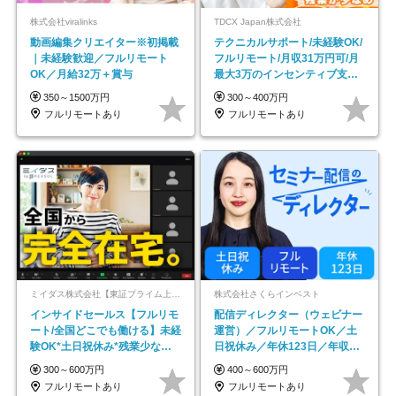
株式会社viralinks
TDCX Japan株式会社
動画編集クリエイター※初掲載
テクニカルサポート/未経験OK/
｜未経験歓迎／フルリモート
フルリモート/月収31万円可/月
OK／月給32万＋賞与
最大3万のインセンティブ支給/
平均年齢33歳
350～1500万円
300～400万円
フルリモートあり
フルリモートあり
ミイダス株式会社【東証プライム上場パーソルグループ】
株式会社さくらインベスト
インサイドセールス【フルリモ
配信ディレクター（ウェビナー
ート/全国どこでも働ける】未経
運営）／フルリモートOK／土
験OK*土日祝休み*残業少なめ*
日祝休み／年休123日／年収
在宅勤務手当あり
600万円可
300～600万円
400～600万円
フルリモートあり
フルリモートあり