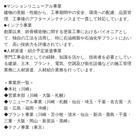
■マンションリニューアル事業
建物の美観・性能から、工事期間中の安全、環境への配慮、品質管
理、工事後のアフターメンテナンスまで一貫して対応しています。
■インフラ事業
創業以来、鉄骨構造物に関する塗装工事におけるパイオニアとし
て、独自の工法を活用し、特に石油精製や石油化学プラントにおい
て、高い技術力を評価されています。
■人材派遣・紹介予定派遣事業
専門工事会社としての経験、知識を活かし、技術者を必要としてい
る建築、土木、プラント、電気、空調及び衛生設備などの施工管理
業務に人材派遣、人材紹介業務を行っています。
＜事業所一覧＞
◆本社（川崎）
◆営業本部（川崎・大阪・札幌）
◆リニューアル事業（川崎・札幌・仙台・埼玉・千葉・名古屋・大
阪・広島・福岡・沖縄）
◆プラント事業（川崎・苫小牧・清水・仙台・新潟・鹿島・千葉・
三重・大阪・岡山・新居浜・黒崎）
◆テクノ事業（東京）