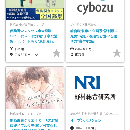
株式会社損害保険リサーチ
サイボウズ株式会社
保険調査スタッフ◆未経験
総合職/営業・企画系*福利厚生
OK*30代～60代活躍*丁寧な講
充実*時短・在宅など選べる働
習・サポートあり*原則直行直
き方*賞与年2回
帰／全国募集・業務委託
非公開
450～850万円
フルリモートあり
東京都
株式会社ＬＩＶＥ ＵＰ
株式会社野村総合研究所【ポジションマッチ登録】
動画編集クリエイター★未経験
オープンポジション
歓迎／フルリモOK／残業なし
500～1500万円