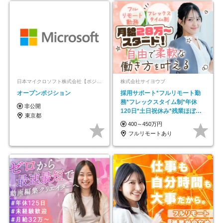
日本マイクロソフト株式会社【ポジションマッチ登録】
株式会社サイヨウブ
オープンポジション
採用サポート*フルリモート勤
務*フレックスタイム制*年休
非公開
120日*土日祝休み*残業ほぼな
東京都
し*育児中社員8割以上
400～450万円
フルリモートあり