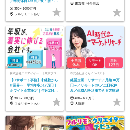
／年間休日125日／髪・服・ネ
東京都_神奈川県
イル自由／研修充実で安心
350～1000万円
フルリモートあり
株式会社エスアイイー 【東京プロマーケット上場】
株式会社さくらインベスト
【ITサポート事務】未経験から
経営企画・リサーチ／月給30万
IT業界へ｜平均年収517万円｜
円～／リモートOK／土日祝休
ホワイト企業認定｜年休134日
み／生成AIを活用できる方歓迎
｜リモートOK
300～500万円
400～600万円
フルリモートあり
大阪府