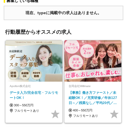
募集している職種
現在、typeに掲載中の求人はありません。
行動履歴からオススメの求人
Apollon株式会社
合同会社Willmate
データ入力/完全在宅・フルリモ
【事務】働き方ファースト／未
ートOK！
経験OK！／充実研修／年休127
日～／残業なし／平均20代／リ
300～550万円
モートOK
400～550万円
フルリモートあり
フルリモートあり