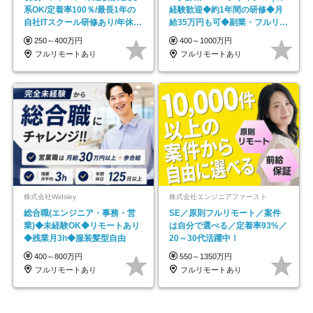
系OK/定着率100％/最長1年の
経験歓迎◆約1年間の研修◆月
自社ITスクール研修あり/年休
給35万円も可◆副業・フルリモ
130日
ート可◆年休126日
250～400万円
400～1000万円
フルリモートあり
フルリモートあり
株式会社Widsley
株式会社エンジニアファースト
総合職(エンジニア・事務・営
SE／原則フルリモート／案件
業)◆未経験OK◆リモートあり
は自分で選べる／定着率93%／
◆残業月3h◆服装髪型自由
20～30代活躍中！
400～800万円
550～1350万円
フルリモートあり
フルリモートあり