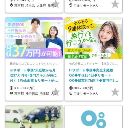
東京都_埼玉県_大阪府_新潟県_福岡県
フルリモートあり
株式会社コプロコンストラクション【東証プライム上場コプロ・ホールディングス子会社】
株式会社エスアイイー 【東京プロマーケット上場】
※サポート事務*未経験から月
ITサポート事務◆完全未経験
収37万円可♪専門スキルが身に
OK◆年休134日◆リモート
付く！Web面接＆リモート研修
OK◆残業月7h以下◆賞与年3回
も充実♪/a
◆5年目まで必ず昇給
300～1350万円
300～500万円
東京都_神奈川県_埼玉県_大阪府_愛知県…
フルリモートあり