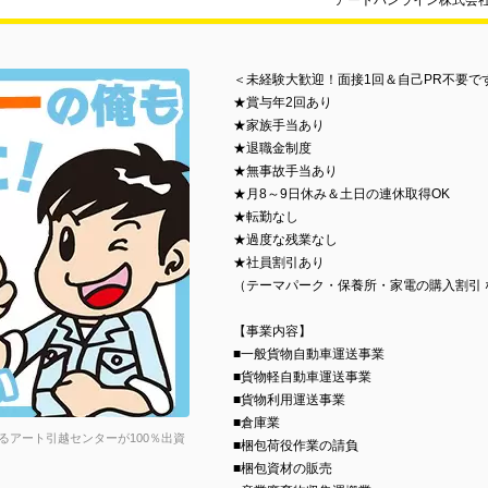
アートバンライン株式会
＜未経験大歓迎！面接1回＆自己PR不要で
★賞与年2回あり
★家族手当あり
★退職金制度
★無事故手当あり
★月8～9日休み＆土日の連休取得OK
★転勤なし
★過度な残業なし
★社員割引あり
（テーマパーク・保養所・家電の購入割引 
【事業内容】
■一般貨物自動車運送事業
■貨物軽自動車運送事業
■貨物利用運送事業
■倉庫業
アート引越センターが100％出資
■梱包荷役作業の請負
■梱包資材の販売