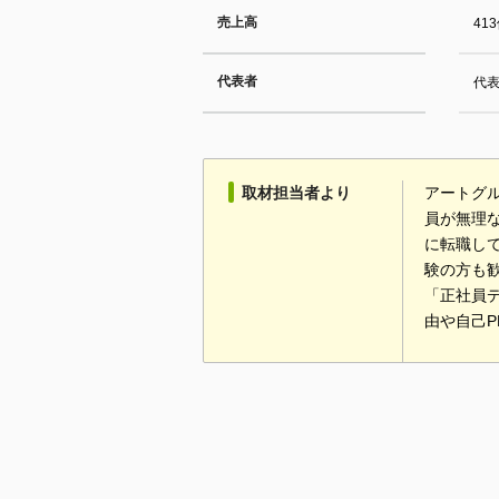
売上高
41
代表者
代表
取材担当者より
アートグ
員が無理
に転職し
験の方も
「正社員
由や自己