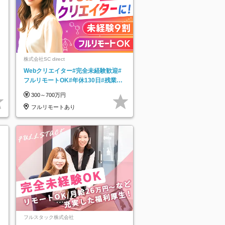
株式会社SC direct
Webクリエイター#完全未経験歓迎#
フルリモートOK#年休130日#残業月
5h以下#全国募集#最大1年の研修
300～700万円
フルリモートあり
フルスタック株式会社