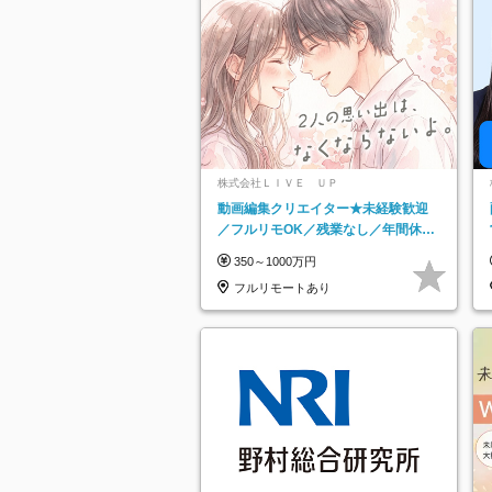
株式会社ＬＩＶＥ ＵＰ
動画編集クリエイター★未経験歓迎
／フルリモOK／残業なし／年間休日
125日／髪・服・ネイル自由／研修充
350～1000万円
実で安心
フルリモートあり