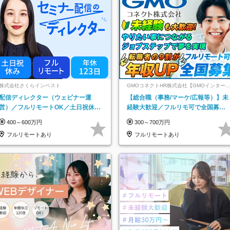
株式会社さくらインベスト
GMOコネクトHR株式会社【GMOインター
ットグループ】
配信ディレクター（ウェビナー運
【総合職（事務/マーケ/広報等）】未
営）／フルリモートOK／土日祝休み
経験大歓迎／フルリモ可で全国募
／年休123日／年収600万円可
集！年収アップ多数★年休最大130日
400～600万円
300～700万円
★
フルリモートあり
フルリモートあり