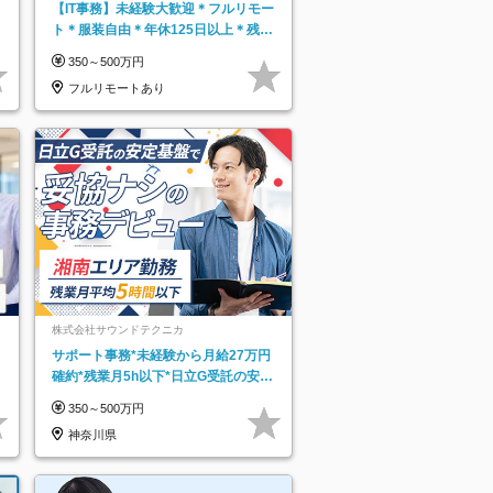
【IT事務】未経験大歓迎＊フルリモー
ト＊服装自由＊年休125日以上＊残業
なし＊月給26万円以上
350～500万円
フルリモートあり
株式会社サウンドテクニカ
サポート事務*未経験から月給27万円
確約*残業月5h以下*日立G受託の安定
基盤*湘南エリア勤務
350～500万円
神奈川県