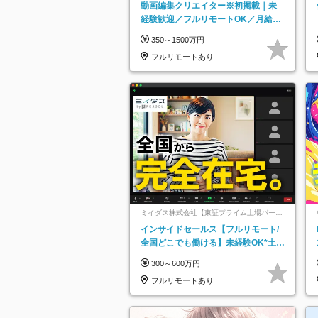
動画編集クリエイター※初掲載｜未
経験歓迎／フルリモートOK／月給32
万＋賞与
350～1500万円
フルリモートあり
ミイダス株式会社【東証プライム上場パーソ
ルグループ】
インサイドセールス【フルリモート/
全国どこでも働ける】未経験OK*土日
祝休み*残業少なめ*在宅勤務手当あり
300～600万円
フルリモートあり