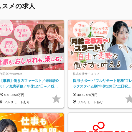
ススメの求人
合同会社Willmate
株式会社サイヨウブ
【事務】働き方ファースト／未経験O
採用サポート*フルリモート勤務*フ
K！／充実研修／年休127日～／残業
ックスタイム制*年休120日*土日祝休
なし／平均20代／リモートOK
み*残業ほぼなし*育児中社員8割以上
400～550万円
400～450万円
フルリモートあり
フルリモートあり