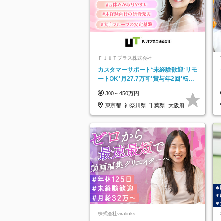
ＦＪＵＴプラス株式会社
カスタマーサポート*未経験歓迎*リモ
ートOK*月27.7万可*賞与年2回*転勤
なし*連休OK/ZE010232
300～450万円
東京都_神奈川県_千葉県_大阪府_愛
知県…
株式会社viralinks