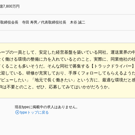
3億7,800万円
取締役会長 寺田 寿男／代表取締役社長 木谷 誠二
ループの一員として、安定した経営基盤を築いている同社。運送業界の
なく働ける環境の整備に力を入れているとのこと。実際に、同業他社の
てくることも多いそうだ。そんな同社で募集する【トラックドライバー
歓迎している。研修が充実しており、手厚くフォローしてもらえるよう
デビューしたい」「地元で長く働きたい」という方に、最適な環境だと感
PRは不要とのこと。ぜひ、応募してみてはいかがだろうか。
現在typeに掲載中の求人はありません。
typeトップに戻る