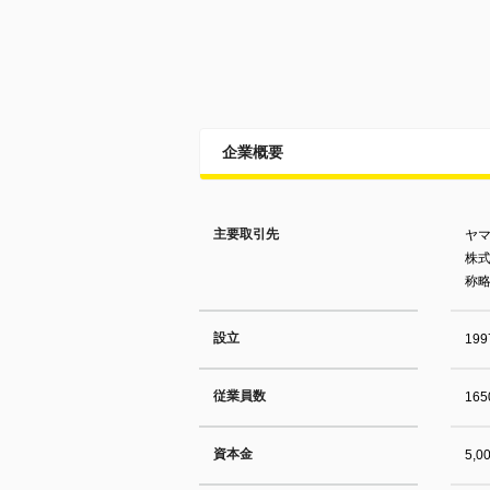
企業概要
主要取引先
ヤ
株式
称
設立
19
従業員数
16
資本金
5,