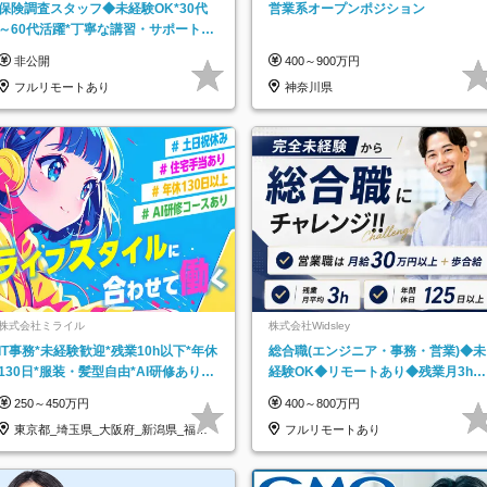
保険調査スタッフ◆未経験OK*30代
営業系オープンポジション
～60代活躍*丁寧な講習・サポートあ
り*原則直行直帰／全国募集・業務委
非公開
400～900万円
託
フルリモートあり
神奈川県
株式会社ミライル
株式会社Widsley
IT事務*未経験歓迎*残業10h以下*年休
総合職(エンジニア・事務・営業)◆未
130日*服装・髪型自由*AI研修あり*
経験OK◆リモートあり◆残業月3h◆
住宅手当あり*転勤なし
服装髪型自由
250～450万円
400～800万円
東京都_埼玉県_大阪府_新潟県_福岡
フルリモートあり
県