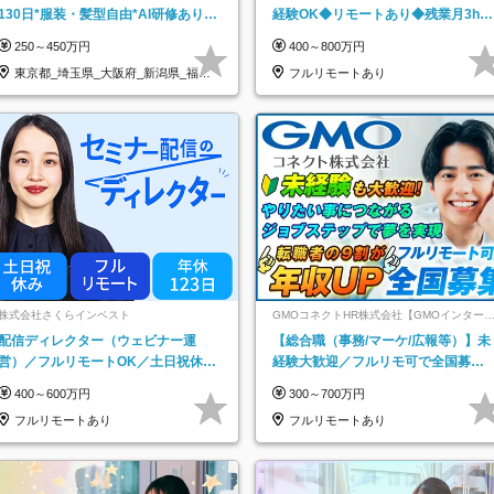
130日*服装・髪型自由*AI研修あり*
経験OK◆リモートあり◆残業月3h◆
住宅手当あり*転勤なし
服装髪型自由
250～450万円
400～800万円
東京都_埼玉県_大阪府_新潟県_福岡
フルリモートあり
県
株式会社さくらインベスト
GMOコネクトHR株式会社【GMOインター
ットグループ】
配信ディレクター（ウェビナー運
【総合職（事務/マーケ/広報等）】未
営）／フルリモートOK／土日祝休み
経験大歓迎／フルリモ可で全国募
／年休123日／年収600万円可
集！年収アップ多数★年休最大130日
400～600万円
300～700万円
★
フルリモートあり
フルリモートあり