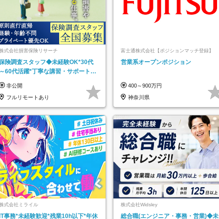
株式会社損害保険リサーチ
富士通株式会社【ポジションマッチ登録】
保険調査スタッフ◆未経験OK*30代
営業系オープンポジション
～60代活躍*丁寧な講習・サポートあ
り*原則直行直帰／全国募集・業務委
非公開
400～900万円
託
フルリモートあり
神奈川県
株式会社ミライル
株式会社Widsley
IT事務*未経験歓迎*残業10h以下*年休
総合職(エンジニア・事務・営業)◆未