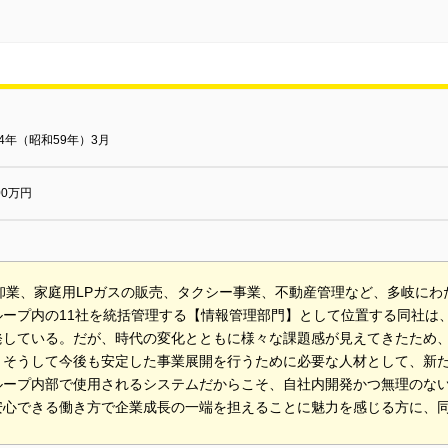
84年（昭和59年）3月
000万円
の卸業、家庭用LPガスの販売、タクシー事業、不動産管理など、多岐に
ループ内の11社を統括管理する【情報管理部門】として位置する同社は
発している。だが、時代の変化とともに様々な課題感が見えてきたため
。そうして今後も安定した事業展開を行うために必要な人材として、新
ループ内部で使用されるシステムだからこそ、自社内開発かつ無理のな
安心できる働き方で企業成長の一端を担えることに魅力を感じる方に、