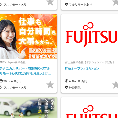
フルリモートあり
フルリモートあり
TDCX Japan株式会社
富士通株式会社【ポジションマッチ登録】
テクニカルサポート/未経験OK/フル
IT系オープンポジション
リモート/月収31万円可/月最大3万の
インセンティブ支給/平均年齢33歳
300～400万円
400～900万円
フルリモートあり
神奈川県