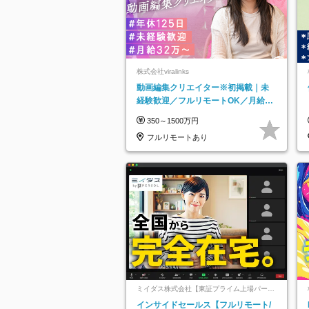
株式会社viralinks
動画編集クリエイター※初掲載｜未
経験歓迎／フルリモートOK／月給32
万＋賞与
350～1500万円
フルリモートあり
ミイダス株式会社【東証プライム上場パーソ
ルグループ】
インサイドセールス【フルリモート/