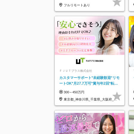
フルリモートあり
ＦＪＵＴプラス株式会社
カスタマーサポート*未経験歓迎*リモ
ートOK*月27.7万可*賞与年2回*転勤
なし*連休OK/ZE010232
300～450万円
東京都_神奈川県_千葉県_大阪府_愛
知県…