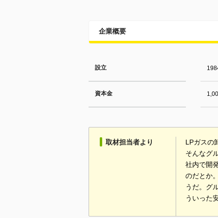
企業概要
設立
19
資本金
1,
取材担当者より
LPガス
そんなグ
社内で開
のだとか
うだ。グ
ういった