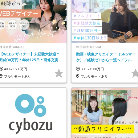
株式会社SUNRISE
株式会社One feat.
【WEBデザイナー】未経験大歓迎＊
動画・映像クリエイター（SNSマー
月給30万円＊年休125日＊研修充実＊
ケ）／経験ゼロから一流へ／フルリ
フルリモ＊フルフレックス＊
モートOK／月給30万円～／年休130
400～1500万円
300～1500万円
日以上
フルリモートあり
フルリモートあり