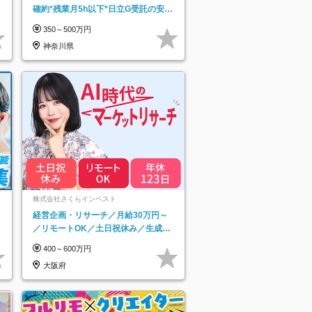
確約*残業月5h以下*日立G受託の安定
基盤*湘南エリア勤務
350～500万円
神奈川県
ネ
株式会社さくらインベスト
経営企画・リサーチ／月給30万円～
／リモートOK／土日祝休み／生成AI
を活用できる方歓迎
400～600万円
大阪府