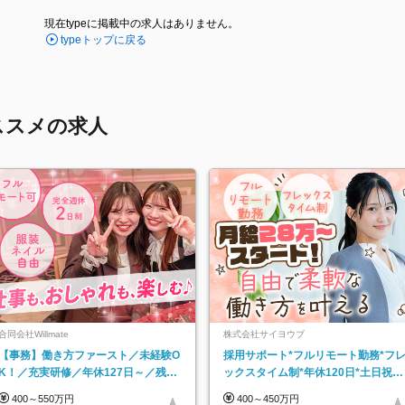
現在typeに掲載中の求人はありません。
typeトップに戻る
ススメの求人
合同会社Willmate
株式会社サイヨウブ
【事務】働き方ファースト／未経験O
採用サポート*フルリモート勤務*フ
K！／充実研修／年休127日～／残業
ックスタイム制*年休120日*土日祝休
なし／平均20代／リモートOK
み*残業ほぼなし*育児中社員8割以上
400～550万円
400～450万円