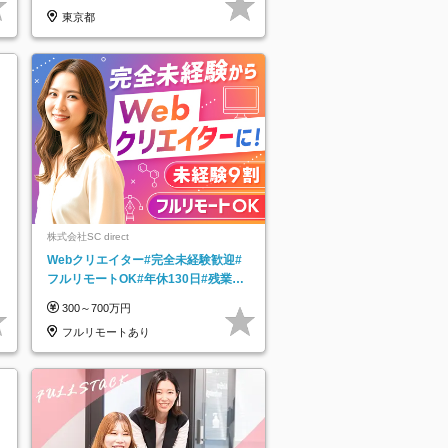
東京都
株式会社SC direct
Webクリエイター#完全未経験歓迎#
フルリモートOK#年休130日#残業月
5h以下#全国募集#最大1年の研修
300～700万円
フルリモートあり