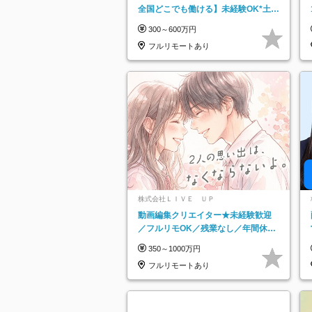
全国どこでも働ける】未経験OK*土日
祝休み*残業少なめ*在宅勤務手当あり
300～600万円
フルリモートあり
株式会社ＬＩＶＥ ＵＰ
動画編集クリエイター★未経験歓迎
／フルリモOK／残業なし／年間休日
125日／髪・服・ネイル自由／研修充
350～1000万円
実で安心
フルリモートあり