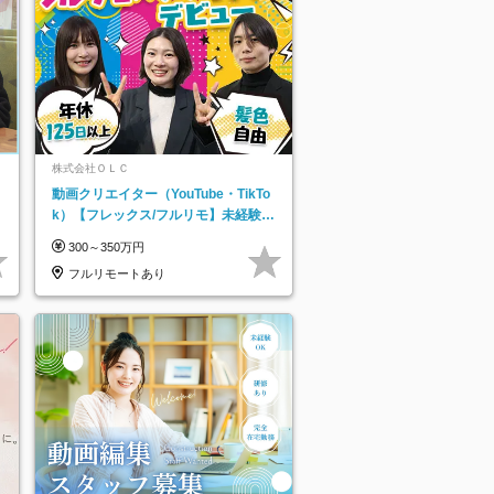
株式会社ＯＬＣ
動画クリエイター（YouTube・TikTo
k）【フレックス/フルリモ】未経験O
K｜Web研修1年間｜副業OK
300～350万円
フルリモートあり