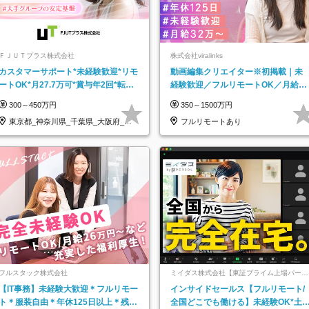
ＦＪＵＴプラス株式会社
株式会社viralinks
カスタマーサポート*未経験歓迎*リモ
動画編集クリエイター※初掲載｜未
ートOK*月27.7万可*賞与年2回*転勤
経験歓迎／フルリモートOK／月給32
なし*連休OK/ZE010232
万＋賞与
300～450万円
350～1500万円
東京都_神奈川県_千葉県_大阪府_愛
フルリモートあり
知県…
フルスタック株式会社
ミイダス株式会社【東証プライム上場パーソ
ルグループ】
【IT事務】未経験大歓迎＊フルリモー
インサイドセールス【フルリモート/
ト＊服装自由＊年休125日以上＊残業
全国どこでも働ける】未経験OK*土