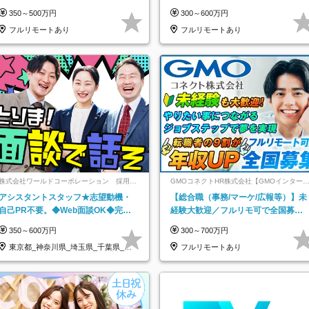
なし＊月給26万円以上
祝休み*残業少なめ*在宅勤務手当あ
350～500万円
300～600万円
フルリモートあり
フルリモートあり
株式会社ワールドコーポレーション 採用事
GMOコネクトHR株式会社【GMOインター
業部【上場グループ】
ットグループ】
アシスタントスタッフ★志望動機・
【総合職（事務/マーケ/広報等）】未
自己PR不要。◆Web面談OK◆完全
経験大歓迎／フルリモ可で全国募
週休2日◆年収700万円可/p13
集！年収アップ多数★年休最大130日
350～600万円
300～700万円
★
東京都_神奈川県_埼玉県_千葉県_大
フルリモートあり
阪府…