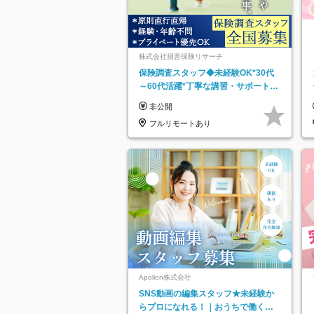
株式会社損害保険リサーチ
保険調査スタッフ◆未経験OK*30代
～60代活躍*丁寧な講習・サポートあ
り*原則直行直帰／全国募集・業務委
非公開
託
フルリモートあり
Apollon株式会社
SNS動画の編集スタッフ★未経験か
らプロになれる！｜おうちで働くフ