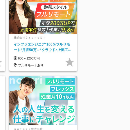
株式会社Ｃｒａｎｅ＆Ｉ
インフラエンジニア*100％フルリモ
ート*月収50万～*クラウド×上流工程
*前職給与保証*残業月9.8h
600～1200万円
フルリモートあり
ｎｏｔａｒｉ株式会社