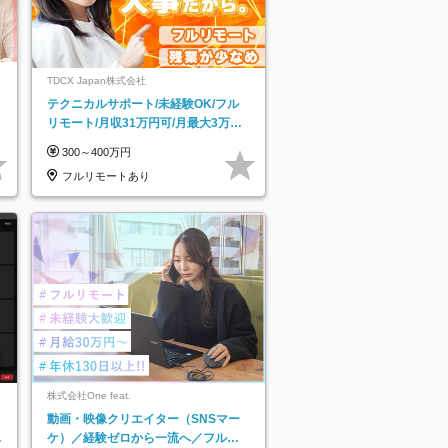
TDCX Japan株式会社
テクニカルサポート/未経験OK/フル
リモート/月収31万円可/月最大3万の
インセンティブ支給/平均年齢33歳
300～400万円
フルリモートあり
株式会社One feat.
動画・映像クリエイター（SNSマー
日
ケ）／経験ゼロから一流へ／フルリ