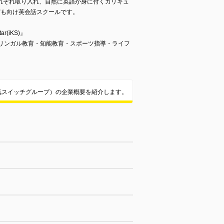
れぞれ取り入れ、自然に英語が身に付くカリキュ
ども向け英会話スクールです。
tar(iKS)』
イリンガル教育・知能教育・スポーツ指導・ライフ
気スイッチグループ）の企業概要を紹介します。