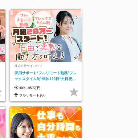
株式会社サイヨウブ
採用サポート*フルリモート勤務*フレ
ックスタイム制*年休120日*土日祝休
み*残業ほぼなし*育児中社員8割以上
400～450万円
フルリモートあり