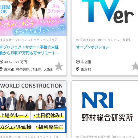
株式会社コプロコンストラクション【東証プ
株式会社TVer【ポジションマッチ登録】
ライム上場コプロ・ホールディングス子会
※プロジェクトサポート事務☆未経
オープンポジション
社】
験から月収37万円も可☆リモート研
修あり☆土日祝休☆20代～30代活躍/
300～1350万円
非公開
b
東京都_神奈川県_埼玉県_大阪府_愛
東京都
知県…
株式会社ワールドコンストラクション 【東証
株式会社野村総合研究所【ポジションマッチ