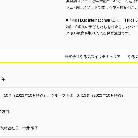
英会話スクールと学習塾のいいところをそ
ラム×独自メソッドで教える少人数制のこ
■『Kids Duo International(KDI)』『i Kids S
2歳～5歳児の子どもたちを対象としたバ
スキル教育を取り入れた保育施設です。
株式会社やる気スイッチキャリア （やる
18年
：50名（2023年10月時点）／グループ全体：6,413名（2023年10月時点）
00万円
取締役社長 中井 陽子