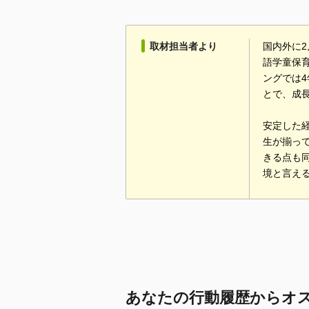
取材担当者より
国内外に2
語学童保
ングでは4
とで、成
安定した
生が揃っ
きる点も
境と言え
あなたの行動履歴からオ