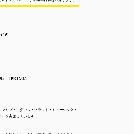
気スイッチグループ）の事業内容を紹介します。
務
）
249）
』『i Kids Star』
コンセプト。ダンス・クラフト・ミュージック・
ティを実施しています！