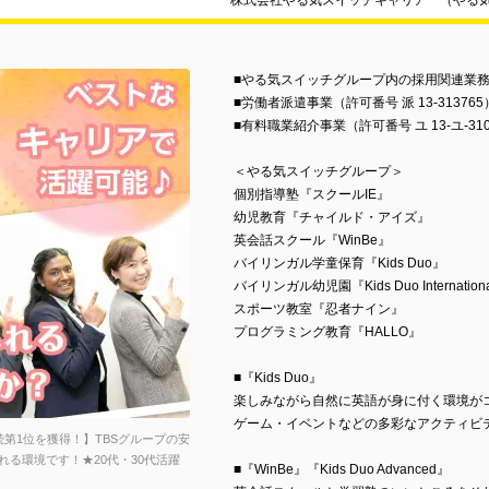
株式会社やる気スイッチキャリア （やる
■やる気スイッチグループ内の採用関連業
■労働者派遣事業（許可番号 派 13-313765
■有料職業紹介事業（許可番号 ユ 13-ユ-310
＜やる気スイッチグループ＞
個別指導塾『スクールIE』
幼児教育『チャイルド・アイズ』
英会話スクール『WinBe』
バイリンガル学童保育『Kids Duo』
バイリンガル幼児園『Kids Duo International
スポーツ教室『忍者ナイン』
プログラミング教育『HALLO』
■『Kids Duo』
楽しみながら自然に英語が身に付く環境が
ゲーム・イベントなどの多彩なアクティビ
第1位を獲得！】TBSグループの安
る環境です！★20代・30代活躍
■『WinBe』『Kids Duo Advanced』