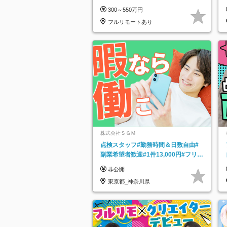
ルリモート｜残業ゼロで18時退勤◎
300～550万円
フルリモートあり
株式会社ＳＧＭ
点検スタッフ#勤務時間＆日数自由#
副業希望者歓迎#1件13,000円#フリー
ターOK#資格スキル不要
非公開
東京都_神奈川県