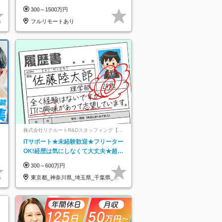
り
モートOK／月給30万円～／年休130
300～1500万円
日以上
フルリモートあり
ネ
株式会社リクルートR&Dスタッフィング【リ
クルートグループ】
ITサポート★未経験歓迎★フリーター
OK!経歴は気にしなくて大丈夫★超大
手リクルートグループの正社員/sg
300～600万円
東京都_神奈川県_埼玉県_千葉県_大
阪府…