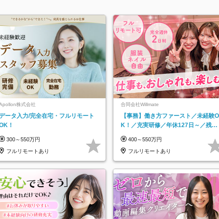
Apollon株式会社
合同会社Willmate
データ入力/完全在宅・フルリモート
【事務】働き方ファースト／未経験O
OK！
K！／充実研修／年休127日～／残業
なし／平均20代／リモートOK
300～550万円
400～550万円
フルリモートあり
フルリモートあり