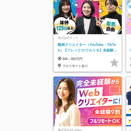
株式会社ＯＬＣ
動画クリエイター（YouTube・TikTo
k）【フレックス/フルリモ】未経験O
K｜Web研修1年間｜副業OK
300～350万円
フルリモートあり
株式会社SC direct