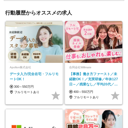
行動履歴からオススメの求人
Apollon株式会社
合同会社Willmate
データ入力/完全在宅・フルリモ
【事務】働き方ファースト／未
ートOK！
経験OK！／充実研修／年休127
日～／残業なし／平均20代／リ
300～550万円
モートOK
400～550万円
フルリモートあり
フルリモートあり