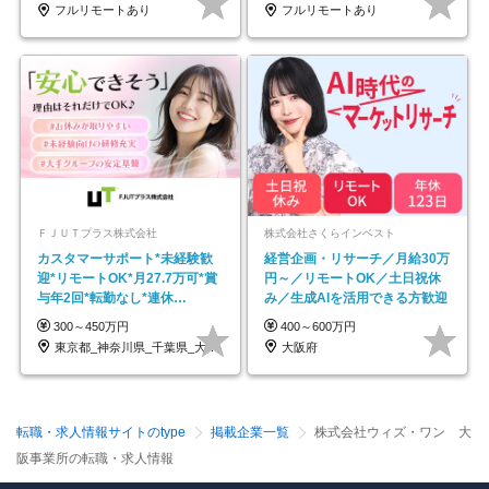
フルリモートあり
フルリモートあり
ＦＪＵＴプラス株式会社
株式会社さくらインベスト
カスタマーサポート*未経験歓
経営企画・リサーチ／月給30万
迎*リモートOK*月27.7万可*賞
円～／リモートOK／土日祝休
与年2回*転勤なし*連休
み／生成AIを活用できる方歓迎
OK/ZE010232
300～450万円
400～600万円
東京都_神奈川県_千葉県_大阪府_愛知県…
大阪府
転職・求人情報サイトのtype
掲載企業一覧
株式会社ウィズ・ワン 大
阪事業所の転職・求人情報