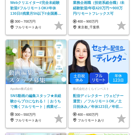
Webクリエイター#完全未経験
業務企画職（技術系総合職）/未
歓迎#フルリモートOK#年休
経験歓迎/年収420万円〜900万
130日#残業月5h以下#全国募集
円/リモートフレックス可
#最大1年の研修
300～700万円
400～900万円
フルリモートあり
東京都_千葉県
Apollon株式会社
株式会社さくらインベスト
SNS動画の編集スタッフ★未経
配信ディレクター（ウェビナー
験からプロになれる！｜おうち
運営）／フルリモートOK／土
で働くフルリモート｜残業ゼロ
日祝休み／年休123日／年収
で18時退勤◎
600万円可
300～550万円
400～600万円
フルリモートあり
フルリモートあり