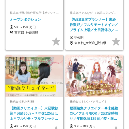
株式会社野村総合研究所【ポジションマッチ登録】
株式会社ぐるなび （東証スタンダード上場）
オープンポジション
【WEB集客プランナー】未経
験歓迎／フルリモートメイン／
500～1500万円
プライム上場／土日祝休み／東
東京都_神奈川県
京・大阪・名古屋
非公開
東京都_大阪府_愛知県
株式会社SUNRISE
株式会社トレンドクリエイト
【動画クリエイター】未経験歓
動画編集クリエイター◆未経験
迎＊月給30万～＊年休125日以
OK／フルリモOK／ほぼ定時帰
上＊フルリモ・フルフレックス
り／年間休日125日／髪・服・
◆10名の採用が決定◆
ネイル自由／副業OK
400～1500万円
350～1000万円