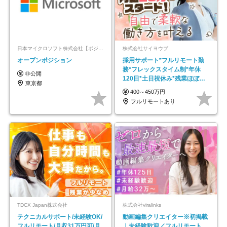
日本マイクロソフト株式会社【ポジションマッチ登録】
株式会社サイヨウブ
オープンポジション
採用サポート*フルリモート勤
務*フレックスタイム制*年休
非公開
120日*土日祝休み*残業ほぼな
東京都
し*育児中社員8割以上
400～450万円
フルリモートあり
TDCX Japan株式会社
株式会社viralinks
テクニカルサポート/未経験OK/
動画編集クリエイター※初掲載
フルリモート/月収31万円可/月
｜未経験歓迎／フルリモート