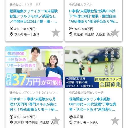
株式会社ＬＩＶＥ ＵＰ
株式会社ミライル
動画編集クリエイター★未経験
IT事務*未経験歓迎*残業10h以
歓迎／フルリモOK／残業なし
下*年休130日*服装・髪型自由
／年間休日125日／髪・服・ネ
*AI研修あり*住宅手当あり*転勤
イル自由／研修充実で安心
なし
350～1000万円
250～450万円
フルリモートあり
東京都_埼玉県_大阪府_新潟県_福岡県
株式会社コプロコンストラクション【東証プライム上場コプロ・ホールディングス子会社】
株式会社損害保険リサーチ
※サポート事務*未経験から月
保険調査スタッフ◆未経験
収37万円可♪専門スキルが身に
OK*30代～60代活躍*丁寧な講
付く！Web面接＆リモート研修
習・サポートあり*原則直行直
も充実♪/a
帰／全国募集・業務委託
300～1350万円
非公開
東京都_神奈川県_埼玉県_大阪府_愛知県…
フルリモートあり