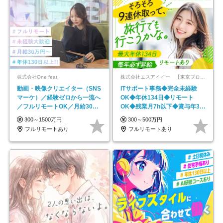
株式会社One feat.
株式会社エスアイイー 【東京プロマーケット上場】
動画・映像クリエイター（SNS
ITサポート事務◆完全未経験
マーケ）／経験ゼロから一流へ
OK◆年休134日◆リモート
／フルリモートOK／月給30万
OK◆残業月7h以下◆賞与年3回
円～／年休130日以上
◆5年目まで必ず昇給
300～1500万円
300～500万円
フルリモートあり
フルリモートあり