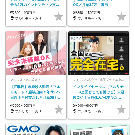
最大3万のインセンティブ支給/
OK／月給32万＋賞与
平均年齢33歳
300～400万円
350～1500万円
フルリモートあり
フルリモートあり
フルスタック株式会社
ミイダス株式会社【東証プライム上場パーソルグループ】
【IT事務】未経験大歓迎＊フル
インサイドセールス【フルリモ
リモート＊服装自由＊年休125
ート/全国どこでも働ける】未経
日以上＊残業なし＊月給26万円
験OK*土日祝休み*残業少なめ*
以上
在宅勤務手当あり
350～500万円
300～600万円
フルリモートあり
フルリモートあり