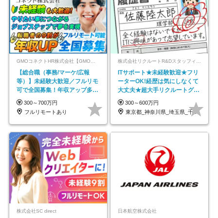
GMOコネクトHR株式会社【GMOインターネットグループ】
株式会社リクルートR&Dスタッフィング【リクルートグループ】
【総合職（事務/マーケ/広報
ITサポート★未経験歓迎★フリ
等）】未経験大歓迎／フルリモ
ーターOK!経歴は気にしなくて
可で全国募集！年収アップ多数
大丈夫★超大手リクルートグル
★年休最大130日★
ープの正社員/sg
300～700万円
300～600万円
フルリモートあり
東京都_神奈川県_埼玉県_千葉県_大阪府…
株式会社SC direct
日本航空株式会社