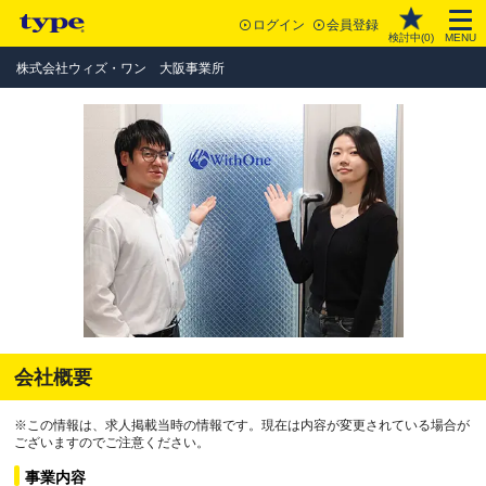
ログイン
会員登録
検討中(
0
)
MENU
株式会社ウィズ・ワン 大阪事業所
会社概要
※この情報は、求人掲載当時の情報です。現在は内容が変更されている場合が
ございますのでご注意ください。
事業内容