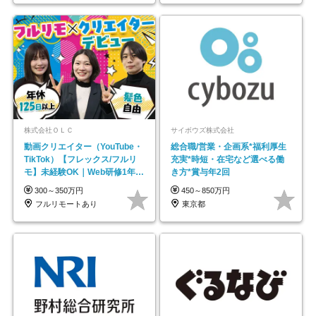
株式会社ＯＬＣ
サイボウズ株式会社
動画クリエイター（YouTube・
総合職/営業・企画系*福利厚生
TikTok）【フレックス/フルリ
充実*時短・在宅など選べる働
モ】未経験OK｜Web研修1年間
き方*賞与年2回
｜副業OK
300～350万円
450～850万円
フルリモートあり
東京都