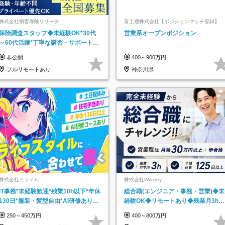
株式会社損害保険リサーチ
富士通株式会社【ポジションマッチ登録】
保険調査スタッフ◆未経験OK*30代
営業系オープンポジション
～60代活躍*丁寧な講習・サポートあ
り*原則直行直帰／全国募集・業務委
非公開
400～900万円
託
フルリモートあり
神奈川県
株式会社ミライル
株式会社Widsley
IT事務*未経験歓迎*残業10h以下*年休
総合職(エンジニア・事務・営業)◆未
130日*服装・髪型自由*AI研修あり*
経験OK◆リモートあり◆残業月3h◆
住宅手当あり*転勤なし
服装髪型自由
250～450万円
400～800万円