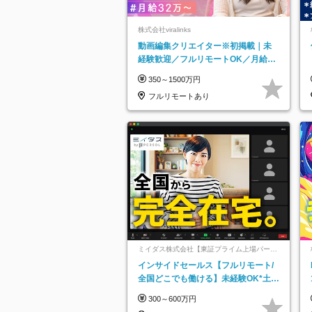
株式会社viralinks
動画編集クリエイター※初掲載｜未
経験歓迎／フルリモートOK／月給32
万＋賞与
350～1500万円
フルリモートあり
ミイダス株式会社【東証プライム上場パーソ
ルグループ】
インサイドセールス【フルリモート/
全国どこでも働ける】未経験OK*土日
祝休み*残業少なめ*在宅勤務手当あり
300～600万円