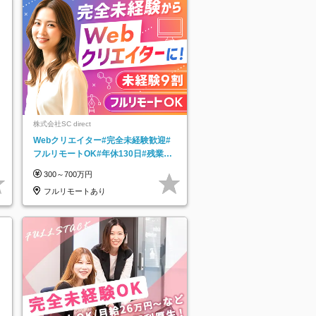
株式会社SC direct
Webクリエイター#完全未経験歓迎#
フルリモートOK#年休130日#残業月
5h以下#全国募集#最大1年の研修
300～700万円
フルリモートあり