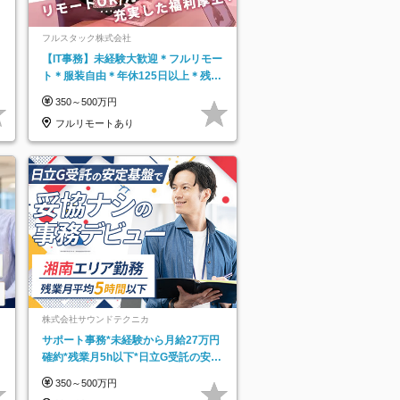
フルスタック株式会社
【IT事務】未経験大歓迎＊フルリモー
ト＊服装自由＊年休125日以上＊残業
なし＊月給26万円以上
350～500万円
フルリモートあり
株式会社サウンドテクニカ
サポート事務*未経験から月給27万円
確約*残業月5h以下*日立G受託の安定
基盤*湘南エリア勤務
350～500万円