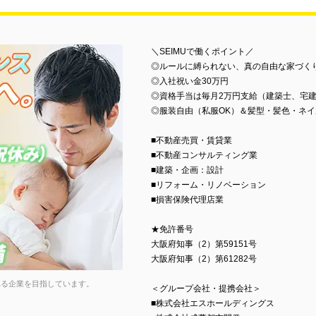
＼SEIMUで働くポイント／
◎ルールに縛られない、真の自由な家づく
◎入社祝い金30万円
◎資格手当は毎月2万円支給（建築士、宅
◎服装自由（私服OK）＆髪型・髪色・ネイ
■不動産売買・賃貸業
■不動産コンサルティング業
■建築・企画：設計
■リフォーム・リノベーション
■損害保険代理店業
★免許番号
大阪府知事（2）第59151号
大阪府知事（2）第61282号
れる企業を目指しています。
＜グループ会社・提携会社＞
■株式会社エスホールディングス