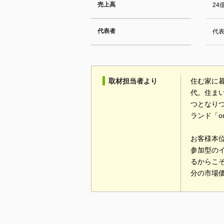
売上高
24
代表者
代表
取材担当者より
住む家に
代。住ま
つとなり
ランド「o
お客様本
参加型の
るからこ
分の市場