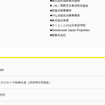
■株式会社成夢都市開発
■（社）関西空き家活性化協会
■智進法律事務所
■やなぎ総合法務事務所
■株式会社泉屋
■さくらことのは日本語学院
■Omotenashi Japan Properties
■桜株式会社
13年
名※グループ全体41名（2025年2月現在）
0万円