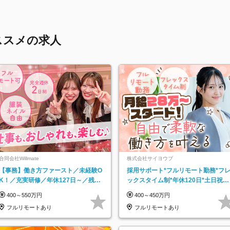
ススメの求人
合同会社Willmate
株式会社サイヨウブ
【事務】働き方ファースト／未経験O
採用サポート*フルリモート勤務*フ
K！／充実研修／年休127日～／残業
ックスタイム制*年休120日*土日祝休
なし／平均20代／リモートOK
み*残業ほぼなし*育児中社員8割以上
400～550万円
400～450万円
フルリモートあり
フルリモートあり