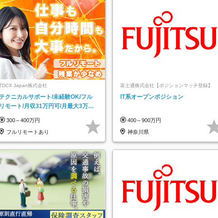
TDCX Japan株式会社
富士通株式会社【ポジションマッチ登録】
テクニカルサポート/未経験OK/フル
IT系オープンポジション
リモート/月収31万円可/月最大3万の
インセンティブ支給/平均年齢33歳
300～400万円
400～900万円
フルリモートあり
神奈川県