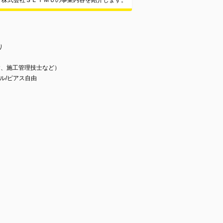
株式会社ＳＥＩＭＵの事業内容を紹介します。
り
建、施工管理技士など）
ル/ピアス自由