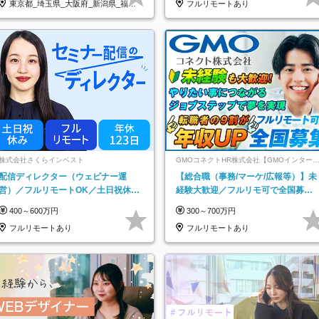
東京都_埼玉県_大阪府_新潟県_福岡
フルリモートあり
県
株式会社さくらインベスト
GMOコネクトHR株式会社【GMOインター
ットグループ】
配信ディレクター（ウェビナー運
【総合職（事務/マーケ/広報等）】未
営）／フルリモートOK／土日祝休み
経験大歓迎／フルリモ可で全国募
／年休123日／年収600万円可
集！年収アップ多数★年休最大130日
400～600万円
300～700万円
★
フルリモートあり
フルリモートあり