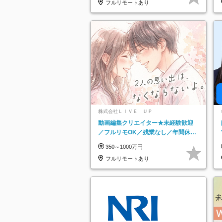
フルリモートあり
株式会社ＬＩＶＥ ＵＰ
動画編集クリエイター★未経験歓迎
／フルリモOK／残業なし／年間休日
125日／髪・服・ネイル自由／研修充
350～1000万円
実で安心
フルリモートあり