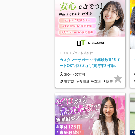
ＦＪＵＴプラス株式会社
カスタマーサポート*未経験歓迎*リモ
ートOK*月27.7万可*賞与年2回*転勤
なし*連休OK/ZE010232
300～450万円
東京都_神奈川県_千葉県_大阪府_愛
知県…