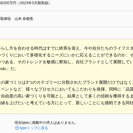
億6200万円（2023年3月期実績）
取締役 山本 奈都美
暮らし方を合わせる時代はすでに終焉を迎え、今や自分たちのライフス
いづくりにおいて多様化するニーズにいかに応えることができるのか、
つつある。そのトレンドを敏感に察知し、自社ブランドとして展開している
ndo」だ。
位の家づくりは3つのカテゴリーに分類されたブランド展開だけではなく
イベントなど、様々なプロセスにおいてもこだわりを発揮。同時に「品
そ自由度の高い家づくりを可能とし、結果として多くの信頼を獲得する
価値を上げたいと考えている方にとって、新しいことにも挑戦できる同
現在typeに掲載中の求人はありません。
typeトップに戻る