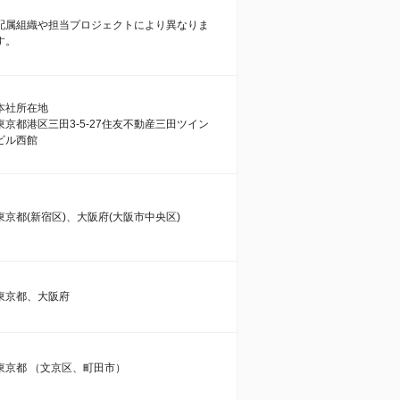
配属組織や担当プロジェクトにより異なりま
す。
本社所在地
東京都港区三田3-5-27住友不動産三田ツイン
ビル西館
東京都(新宿区)、大阪府(大阪市中央区)
東京都、大阪府
東京都 （文京区、町田市）