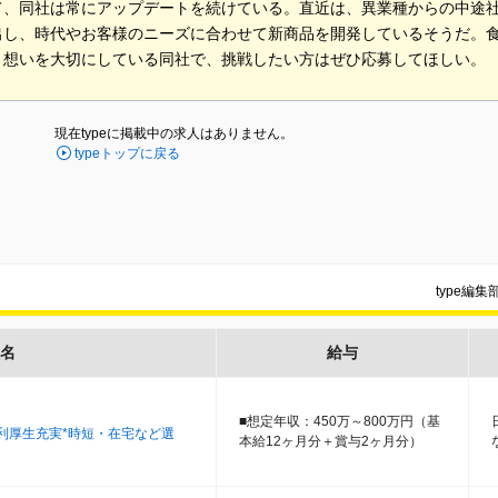
て、同社は常にアップデートを続けている。直近は、異業種からの中途
出し、時代やお客様のニーズに合わせて新商品を開発しているそうだ。
う想いを大切にしている同社で、挑戦したい方はぜひ応募してほしい。
現在typeに掲載中の求人はありません。
typeトップに戻る
type編
名
給与
■想定年収：450万～800万円（基
福利厚生充実*時短・在宅など選
本給12ヶ月分＋賞与2ヶ月分）