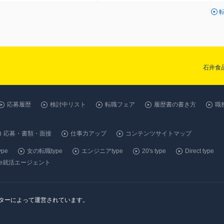
石井食
応募履歴
検討中リスト
転職フェア
履歴書の書き方
職
応募・書類・面接
仕事力アップ
コンテンツサイトマップ
pe
女の転職type
エンジニアtype
20's type
Direct type
ype就活エージェント
ンターによって運営されています。