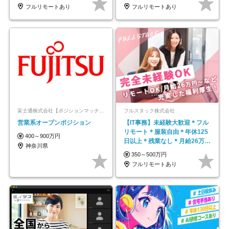
フルリモートあり
フルリモートあり
富士通株式会社【ポジションマッチ登録】
フルスタック株式会社
営業系オープンポジション
【IT事務】未経験大歓迎＊フル
リモート＊服装自由＊年休125
400～900万円
日以上＊残業なし＊月給26万円
神奈川県
以上
350～500万円
フルリモートあり