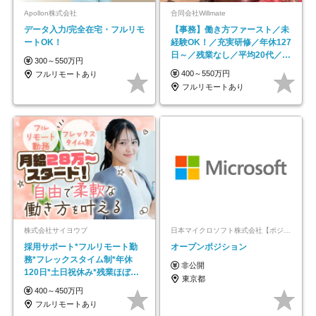
Apollon株式会社
合同会社Willmate
データ入力/完全在宅・フルリモ
【事務】働き方ファースト／未
ートOK！
経験OK！／充実研修／年休127
日～／残業なし／平均20代／リ
300～550万円
モートOK
400～550万円
フルリモートあり
フルリモートあり
株式会社サイヨウブ
日本マイクロソフト株式会社【ポジションマッチ登録】
採用サポート*フルリモート勤
オープンポジション
務*フレックスタイム制*年休
非公開
120日*土日祝休み*残業ほぼな
東京都
し*育児中社員8割以上
400～450万円
フルリモートあり