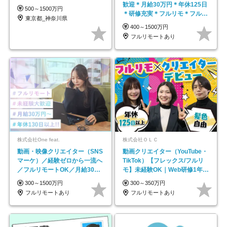
歓迎＊月給30万円＊年休125日
500～1500万円
＊研修充実＊フルリモ＊フルフ
東京都_神奈川県
レックス＊
400～1500万円
フルリモートあり
株式会社One feat.
株式会社ＯＬＣ
動画・映像クリエイター（SNS
動画クリエイター（YouTube・
マーケ）／経験ゼロから一流へ
TikTok）【フレックス/フルリ
／フルリモートOK／月給30万
モ】未経験OK｜Web研修1年間
円～／年休130日以上
｜副業OK
300～1500万円
300～350万円
フルリモートあり
フルリモートあり