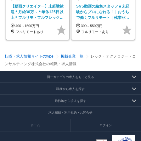
【動画クリエイター】未経験歓
SNS動画の編集スタッフ★未経
迎＊月給30万～＊年休125日以
験からプロになれる！｜おうち
上＊フルリモ・フルフレックス
で働くフルリモート｜残業ゼロ
◆10名の採用が決定◆
で18時退勤◎
400～1500万円
300～550万円
フルリモートあり
フルリモートあり
転職・求人情報サイトのtype
掲載企業一覧
レック・テクノロジー・コ
ンサルティング株式会社の転職・求人情報
同一カテゴリの求人をもっと見る
職種から求人を探す
勤務地から求人を探す
求人掲載・利用規約・お問合せ
ホーム
ログイン