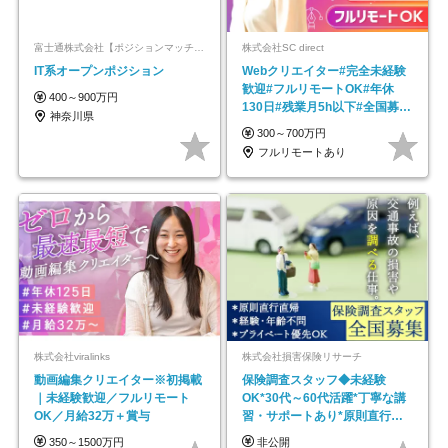
富士通株式会社【ポジションマッチ登録】
株式会社SC direct
IT系オープンポジション
Webクリエイター#完全未経験
歓迎#フルリモートOK#年休
400～900万円
130日#残業月5h以下#全国募集
神奈川県
#最大1年の研修
300～700万円
フルリモートあり
株式会社viralinks
株式会社損害保険リサーチ
動画編集クリエイター※初掲載
保険調査スタッフ◆未経験
｜未経験歓迎／フルリモート
OK*30代～60代活躍*丁寧な講
OK／月給32万＋賞与
習・サポートあり*原則直行直
帰／全国募集・業務委託
350～1500万円
非公開