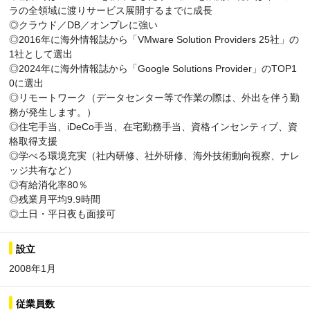
ラの全領域に渡りサービス展開するまでに成長
◎クラウド／DB／オンプレに強い
◎2016年に海外情報誌から「VMware Solution Providers 25社」の
1社として選出
◎2024年に海外情報誌から「Google Solutions Provider」のTOP1
0に選出
◎リモートワーク（データセンター等で作業の際は、外出を伴う勤
務が発生します。）
◎住宅手当、iDeCo手当、在宅勤務手当、資格インセンティブ、資
格取得支援
◎学べる環境充実（社内研修、社外研修、海外技術動向視察、ナレ
ッジ共有など）
◎有給消化率80％
◎残業月平均9.9時間
◎土日・平日夜も面接可
設立
2008年1月
従業員数