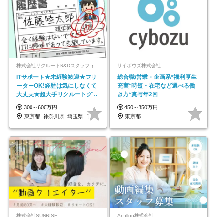
株式会社リクルートR&Dスタッフィング【リクルートグループ】
サイボウズ株式会社
ITサポート★未経験歓迎★フリ
総合職/営業・企画系*福利厚生
ーターOK!経歴は気にしなくて
充実*時短・在宅など選べる働
大丈夫★超大手リクルートグル
き方*賞与年2回
ープの正社員/sg
300～600万円
450～850万円
東京都_神奈川県_埼玉県_千葉県_大阪府…
東京都
株式会社SUNRISE
Apollon株式会社