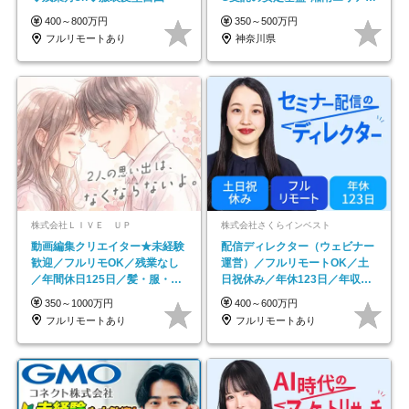
務
400～800万円
350～500万円
フルリモートあり
神奈川県
株式会社ＬＩＶＥ ＵＰ
株式会社さくらインベスト
動画編集クリエイター★未経験
配信ディレクター（ウェビナー
歓迎／フルリモOK／残業なし
運営）／フルリモートOK／土
／年間休日125日／髪・服・ネ
日祝休み／年休123日／年収
イル自由／研修充実で安心
600万円可
350～1000万円
400～600万円
フルリモートあり
フルリモートあり