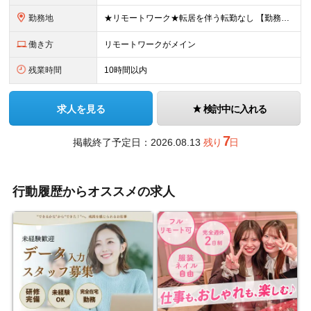
勤務地
★リモートワーク★転居を伴う転勤なし 【勤務地】 ■本社／東京都港区新橋2-9-17 ■首都圏（東京・埼玉・神奈川・千葉）のプロジェクト先 リモートワークでの勤務がメインです。 適宜対面で集まる機会を用意しながら、効率的、効果的な働き方を整えています。 ※データセンタやお客様との打ち合わせが発生した場合は外出が発生します。 ※（変更の範囲）上記を除く当社関連勤務地
働き方
リモートワークがメイン
残業時間
10時間以内
求人を見る
検討中に入れる
7
掲載終了予定日：2026.08.13
残り
日
行動履歴からオススメの求人