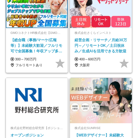
GMOコネクトHR株式会社【GMOインターネットグループ】
株式会社さくらインベスト
【総合職（事務/マーケ/広報
経営企画・リサーチ／月給30万
等）】未経験大歓迎／フルリモ
円～／リモートOK／土日祝休
可で全国募集！年収アップ多数
み／生成AIを活用できる方歓迎
★年休最大130日★
300～700万円
400～600万円
フルリモートあり
大阪府
株式会社野村総合研究所【ポジションマッチ登録】
株式会社SUNRISE
オープンポジション
【WEBデザイナー】未経験大