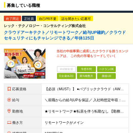
募集している職種
終了間近
正社員
自己PR不要
話を聞きたい応募可
レック・テクノロジー・コンサルティング株式会社
クラウドアーキテクト／リモートワーク／給与UP確約／クラウド
セキュリティにもチャレンジできる／年休125日
当社の中核事業に成長したクラウドを担うエンジ
ニアは、 この先の市場もリードしていく
未経験歓迎
学歴不問
ベテランOK
完全週休2日
賞与複数月
面接1回
応募資格
【必須（MUST）】 ●パブリッククラウド（AWS、GCP、Azureなど）を利用した設計、構築経験 ※学歴不問 【歓迎（WANT）】 ●パブリッククラウドを利用したインフラ／サービス運用経験 ●Docker、Kubernetesの設計／運用経験 ●Infrastructure as Codeの開発経験のある方 ●オンプレ環境におけるシステム基盤経験 ・仮想化：VMware、Oracle VM、Xen、Hyper-V ・OS：Linux、Windows Server、HP-UX ・各種ミドルウェア：JP1、Zabbix、Weblogic など ・その他、HCIなども含めたストレージ ●Pythonなどによる開発経験 クラウド化によりインフラと開発の垣根が低くなるため、現在、開発経験をお持ちの方を積極採用中です。
給与
＼前職からの給与UPを保証／ 入社時想定年収：600～1000万円 月給40万円～ + 賞与年2回 + 住宅手当（月2～3万円）+ 在宅勤務手当（月3千円）+ 残業代 ※月給にみなし残業は含みません。 ※月給とは別に、残業代は全額支給します。 ※経験・能力を考慮のうえ決定します。 ※試用期間3ヵ月（その間の雇用形態・給与・待遇に変更はありません） 【評価制度】 当社の評価制度は、技術領域ごとのグレードによって求められるエンジニアスキル、ビジネススキルを細かく定義しています。 また、年度末に上司との1on1で目標達成度合いやお客様からの評価を確認し、明確な評価を受けることができます。
勤務地
★リモートワーク★転居を伴う転勤なし 【勤務地】 ■本社／東京都港区新橋2-9-17 ■首都圏（東京・埼玉・神奈川・千葉）のプロジェクト先 リモートワークでの勤務がメインです。 適宜対面で集まる機会を用意しながら、効率的、効果的な働き方を整えています。 ※データセンタやお客様との打ち合わせが発生した場合は外出が発生します。 ※（変更の範囲）上記を除く当社関連勤務地
働き方
リモートワークがメイン