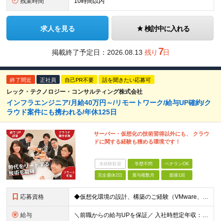
残業時間
10時間以内
求人を見る
検討中に入れる
7
掲載終了予定日：2026.08.13
残り
日
終了間近
正社員
自己PR不要
話を聞きたい応募可
レック・テクノロジー・コンサルティング株式会社
インフラエンジニア/月給40万円～/リモートワーク/給与UP確約/ク
ラウド案件にも携われる/年休125日
サーバー・仮想化の技術習得以外にも、 クラウ
ドに関する経験も積める環境です！
未経験歓迎
学歴不問
ベテランOK
完全週休2日
賞与複数月
面接1回
応募資格
◆仮想化環境の設計、構築のご経験（VMware、Oracle VM、Xen、Hyper－V） ※システム規模は不問 ◆学歴不問 ＼歓迎する人物像／ ◎新しい技術にアンテナを張り、将来に備えたい方 ◎ゆくゆくは自社サービス企画も立ち上げてみたいなど、エンジニアとしての夢をお持ちの方
給与
＼前職からの給与UPを保証／ 入社時想定年収：600～1000万円 月給40万円～ + 賞与年2回 + 住宅手当（月2～3万円）+ 在宅勤務手当（月3千円）+ 残業代 ※月給にみなし残業は含みません。 ※月給とは別に、残業代は全額支給します。 ※経験・能力を考慮のうえ決定します。 ※試用期間3ヵ月（その間の雇用形態・給与・待遇に変更はありません） 【評価制度】 当社の評価制度は、技術領域ごとのグレードによって求められるエンジニアスキル、ビジネススキルを細かく定義しています。 また、年度末に上司との1on1で目標達成度合いやお客様からの評価を確認し、明確な評価を受けることができます。