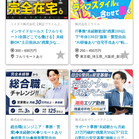
ミイダス株式会社【東証プライム上場パーソルグループ】
株式会社ミライル
インサイドセールス【フルリモ
IT事務*未経験歓迎*残業10h以
ート/全国どこでも働ける】未経
下*年休130日*服装・髪型自由
験OK*土日祝休み*残業少なめ*
*AI研修あり*住宅手当あり*転勤
在宅勤務手当あり
なし
300～600万円
250～450万円
フルリモートあり
東京都_埼玉県_大阪府_新潟県_福岡県
株式会社Widsley
株式会社サウンドテクニカ
総合職(エンジニア・事務・営
サポート事務*未経験から月給
業)◆未経験OK◆リモートあり
27万円確約*残業月5h以下*日立
◆残業月3h◆服装髪型自由
G受託の安定基盤*湘南エリア勤