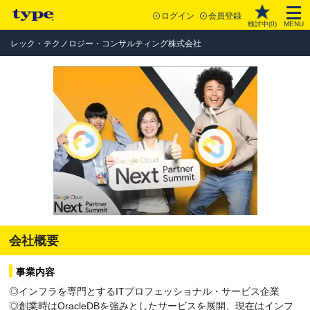
ログイン
会員登録
検討中(
0
)
MENU
レック・テクノロジー・コンサルティング株式会社
会社概要
事業内容
◎インフラを専門とするITプロフェッショナル・サービス企業
◎創業時はOracleDBを強みとしたサービスを展開、現在はインフ