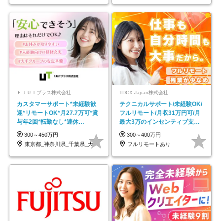
ＦＪＵＴプラス株式会社
TDCX Japan株式会社
カスタマーサポート*未経験歓
テクニカルサポート/未経験OK/
迎*リモートOK*月27.7万可*賞
フルリモート/月収31万円可/月
与年2回*転勤なし*連休
最大3万のインセンティブ支給/
OK/ZE010232
平均年齢33歳
300～450万円
300～400万円
東京都_神奈川県_千葉県_大阪府_愛知県…
フルリモートあり