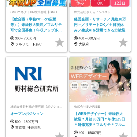
GMOコネクトHR株式会社【GMOインターネットグループ】
株式会社さくらインベスト
【総合職（事務/マーケ/広報
経営企画・リサーチ／月給30万
等）】未経験大歓迎／フルリモ
円～／リモートOK／土日祝休
可で全国募集！年収アップ多数
み／生成AIを活用できる方歓迎
★年休最大130日★
300～700万円
400～600万円
フルリモートあり
大阪府
株式会社野村総合研究所【ポジションマッチ登録】
株式会社SUNRISE
オープンポジション
【WEBデザイナー】未経験大
歓迎＊月給30万円＊年休125日
500～1500万円
＊研修充実＊フルリモ＊フルフ
東京都_神奈川県
レックス＊
400～1500万円