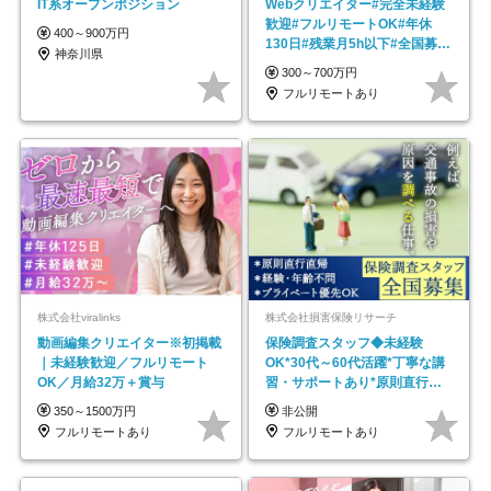
IT系オープンポジション
Webクリエイター#完全未経験
歓迎#フルリモートOK#年休
400～900万円
130日#残業月5h以下#全国募集
神奈川県
#最大1年の研修
300～700万円
フルリモートあり
株式会社viralinks
株式会社損害保険リサーチ
動画編集クリエイター※初掲載
保険調査スタッフ◆未経験
｜未経験歓迎／フルリモート
OK*30代～60代活躍*丁寧な講
OK／月給32万＋賞与
習・サポートあり*原則直行直
帰／全国募集・業務委託
350～1500万円
非公開
フルリモートあり
フルリモートあり