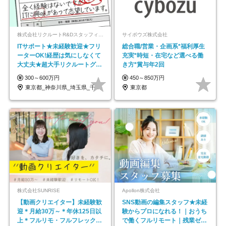
株式会社リクルートR&Dスタッフィング【リクルートグループ】
サイボウズ株式会社
ITサポート★未経験歓迎★フリ
総合職/営業・企画系*福利厚生
ーターOK!経歴は気にしなくて
充実*時短・在宅など選べる働
大丈夫★超大手リクルートグル
き方*賞与年2回
ープの正社員/sg
300～600万円
450～850万円
東京都_神奈川県_埼玉県_千葉県_大阪府…
東京都
株式会社SUNRISE
Apollon株式会社
【動画クリエイター】未経験歓
SNS動画の編集スタッフ★未経
迎＊月給30万～＊年休125日以
験からプロになれる！｜おうち
上＊フルリモ・フルフレックス
で働くフルリモート｜残業ゼロ