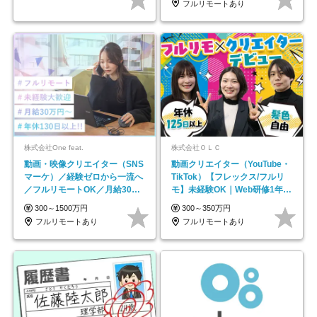
フルリモートあり
株式会社One feat.
株式会社ＯＬＣ
動画・映像クリエイター（SNS
動画クリエイター（YouTube・
マーケ）／経験ゼロから一流へ
TikTok）【フレックス/フルリ
／フルリモートOK／月給30万
モ】未経験OK｜Web研修1年間
円～／年休130日以上
｜副業OK
300～1500万円
300～350万円
フルリモートあり
フルリモートあり