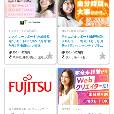
ＦＪＵＴプラス株式会社
TDCX Japan株式会社
カスタマーサポート*未経験歓
テクニカルサポート/未経験OK/
迎*リモートOK*月27.7万可*賞
フルリモート/月収31万円可/月
与年2回*転勤なし*連休
最大3万のインセンティブ支給/
OK/ZE010232
平均年齢33歳
300～450万円
300～400万円
東京都_神奈川県_千葉県_大阪府_愛知県…
フルリモートあり
富士通株式会社【ポジションマッチ登録】
株式会社SC direct