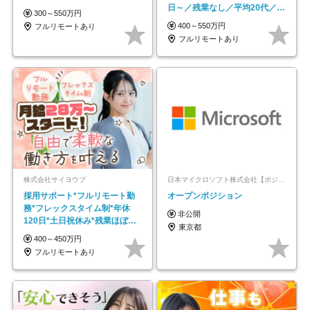
日～／残業なし／平均20代／リ
300～550万円
モートOK
400～550万円
フルリモートあり
フルリモートあり
株式会社サイヨウブ
日本マイクロソフト株式会社【ポジションマッチ登録】
採用サポート*フルリモート勤
オープンポジション
務*フレックスタイム制*年休
非公開
120日*土日祝休み*残業ほぼな
東京都
し*育児中社員8割以上
400～450万円
フルリモートあり