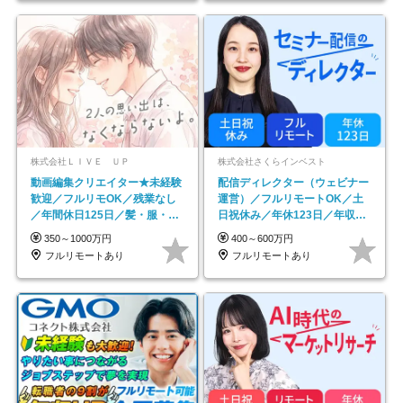
株式会社ＬＩＶＥ ＵＰ
株式会社さくらインベスト
動画編集クリエイター★未経験
配信ディレクター（ウェビナー
歓迎／フルリモOK／残業なし
運営）／フルリモートOK／土
／年間休日125日／髪・服・ネ
日祝休み／年休123日／年収
イル自由／研修充実で安心
600万円可
350～1000万円
400～600万円
フルリモートあり
フルリモートあり