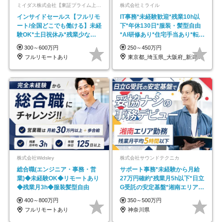
ミイダス株式会社【東証プライム上場パーソルグループ】
株式会社ミライル
インサイドセールス【フルリモ
IT事務*未経験歓迎*残業10h以
ート/全国どこでも働ける】未経
下*年休130日*服装・髪型自由
験OK*土日祝休み*残業少なめ*
*AI研修あり*住宅手当あり*転勤
在宅勤務手当あり
なし
300～600万円
250～450万円
フルリモートあり
東京都_埼玉県_大阪府_新潟県_福岡県
株式会社Widsley
株式会社サウンドテクニカ
総合職(エンジニア・事務・営
サポート事務*未経験から月給
業)◆未経験OK◆リモートあり
27万円確約*残業月5h以下*日立
◆残業月3h◆服装髪型自由
G受託の安定基盤*湘南エリア勤
務
400～800万円
350～500万円
フルリモートあり
神奈川県