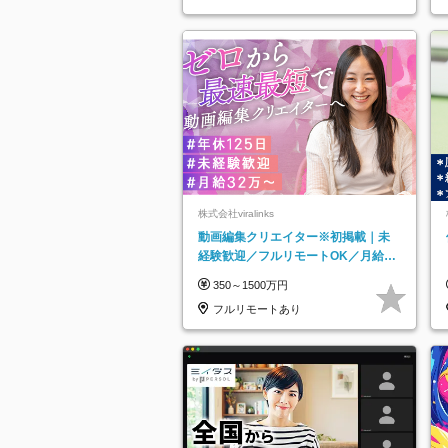
知県…
株式会社viralinks
動画編集クリエイター※初掲載｜未
経験歓迎／フルリモートOK／月給32
万＋賞与
350～1500万円
フルリモートあり