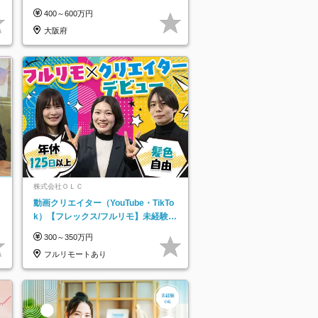
を活用できる方歓迎
400～600万円
大阪府
株式会社ＯＬＣ
動画クリエイター（YouTube・TikTo
k）【フレックス/フルリモ】未経験O
K｜Web研修1年間｜副業OK
300～350万円
フルリモートあり