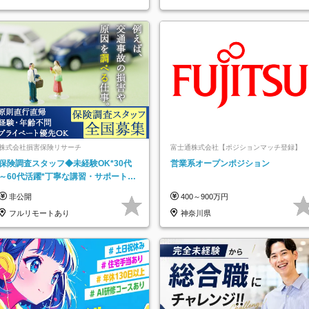
株式会社損害保険リサーチ
富士通株式会社【ポジションマッチ登録】
保険調査スタッフ◆未経験OK*30代
営業系オープンポジション
～60代活躍*丁寧な講習・サポートあ
り*原則直行直帰／全国募集・業務委
非公開
400～900万円
託
フルリモートあり
神奈川県