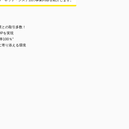
バーネット・システムの事業内容を紹介します。
業との取引多数！
UPを実現
100％”
に寄り添える環境