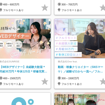
／年休123日／年収600万円可
集！年収アップ多数★年休最大130日
400～600万円
300～700万円
★
フルリモートあり
フルリモートあり
株式会社SUNRISE
株式会社One feat.
【WEBデザイナー】未経験大歓迎＊
動画・映像クリエイター（SNSマー
月給30万円＊年休125日＊研修充実＊
ケ）／経験ゼロから一流へ／フルリ
フルリモ＊フルフレックス＊
モートOK／月給30万円～／年休130
400～1500万円
300～1500万円
日以上
フルリモートあり
フルリモートあり