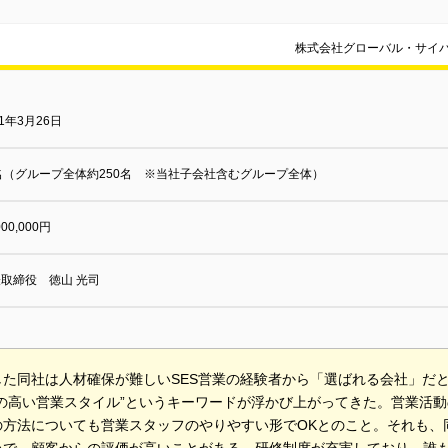
株式会社グローバル・サイ
01年3月26日
名（グループ全体約250名 ※当社子会社含むグループ全体）
000,000円
取締役 徳山 光司
した同社は人材確保が難しいSES営業の経験者から「選ばれる会社」だ
度の高い営業スタイル”というキーワードが浮かび上がってきた。営業活
の方法についても営業スタッフのやりやすい形でOKとのこと。それも、