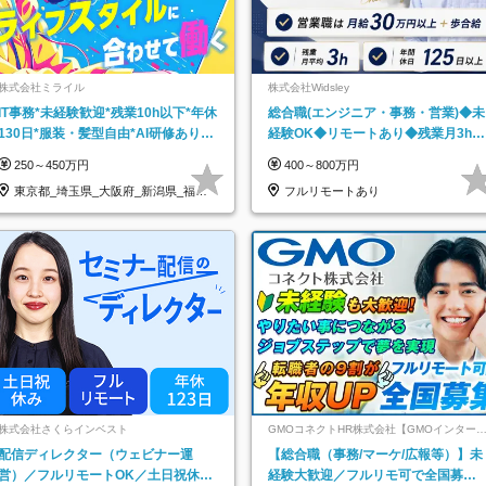
株式会社ミライル
株式会社Widsley
IT事務*未経験歓迎*残業10h以下*年休
総合職(エンジニア・事務・営業)◆未
130日*服装・髪型自由*AI研修あり*
経験OK◆リモートあり◆残業月3h◆
住宅手当あり*転勤なし
服装髪型自由
250～450万円
400～800万円
東京都_埼玉県_大阪府_新潟県_福岡
フルリモートあり
県
株式会社さくらインベスト
GMOコネクトHR株式会社【GMOインター
ットグループ】
配信ディレクター（ウェビナー運
【総合職（事務/マーケ/広報等）】未
営）／フルリモートOK／土日祝休み
経験大歓迎／フルリモ可で全国募