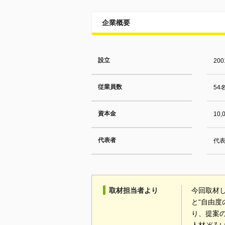
企業概要
設立
20
従業員数
54
資本金
10,
代表者
代表
取材担当者より
今回取材
と“自由
り、提案