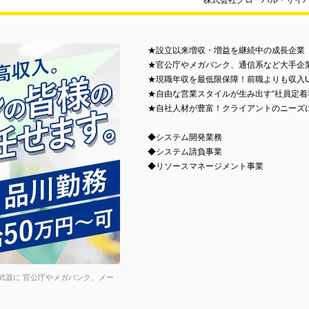
株式会社グローバル・サイ
★設立以来増収・増益を継続中の成長企業
★官公庁やメガバンク、通信系など大手企
★現職年収を最低限保障！前職よりも収入
★自由な営業スタイルが生み出す“社員定着率
★自社人材が豊富！クライアントのニーズ
◆システム開発業務
◆システム請負事業
◆リソースマネージメント事業
武器に 官公庁やメガバンク、メー