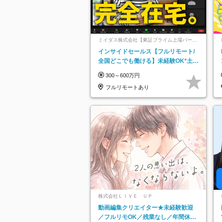
ミイダス株式会社【東証プライム上場パーソ
ルグループ】
インサイドセールス【フルリモート/
全国どこでも働ける】未経験OK*土日
祝休み*残業少なめ*在宅勤務手当あり
300～600万円
フルリモートあり
株式会社ＬＩＶＥ ＵＰ
動画編集クリエイター★未経験歓迎
／フルリモOK／残業なし／年間休日