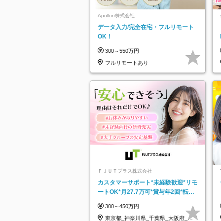
Apollon株式会社
データ入力/完全在宅・フルリモート
OK！
300～550万円
フルリモートあり
ＦＪＵＴプラス株式会社
カスタマーサポート*未経験歓迎*リモ
ートOK*月27.7万可*賞与年2回*転勤
なし*連休OK/ZE010232
300～450万円
東京都_神奈川県_千葉県_大阪府_愛