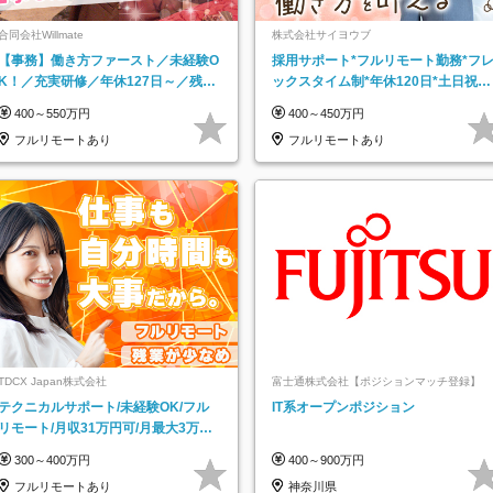
合同会社Willmate
株式会社サイヨウブ
【事務】働き方ファースト／未経験O
採用サポート*フルリモート勤務*フ
K！／充実研修／年休127日～／残業
ックスタイム制*年休120日*土日祝休
なし／平均20代／リモートOK
み*残業ほぼなし*育児中社員8割以上
400～550万円
400～450万円
フルリモートあり
フルリモートあり
TDCX Japan株式会社
富士通株式会社【ポジションマッチ登録】
テクニカルサポート/未経験OK/フル
IT系オープンポジション
リモート/月収31万円可/月最大3万の
インセンティブ支給/平均年齢33歳
300～400万円
400～900万円
フルリモートあり
神奈川県