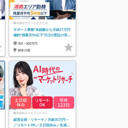
株式会社サウンドテクニカ
サポート事務*未経験から月給27万円
確約*残業月5h以下*日立G受託の安定
基盤*湘南エリア勤務
350～500万円
神奈川県
ネ
株式会社さくらインベスト
経営企画・リサーチ／月給30万円～
／リモートOK／土日祝休み／生成AI