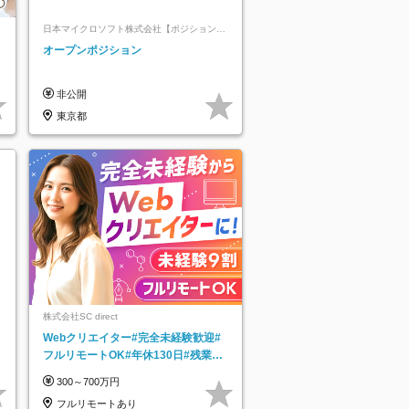
日本マイクロソフト株式会社【ポジションマ
ッチ登録】
レ
オープンポジション
非公開
東京都
株式会社SC direct
Webクリエイター#完全未経験歓迎#
フルリモートOK#年休130日#残業月
5h以下#全国募集#最大1年の研修
300～700万円
フルリモートあり