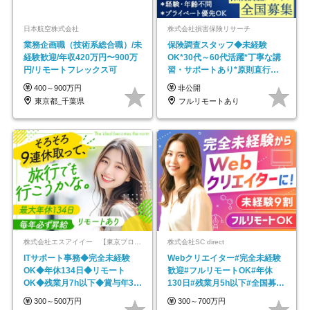
日本航空株式会社
株式会社損害保険リサーチ
業務企画職（技術系総合職）/未
保険調査スタッフ◆未経験
経験歓迎/年収420万円〜900万
OK*30代～60代活躍*丁寧な講
円/リモートフレックス可
習・サポートあり*原則直行直
帰／全国募集・業務委託
400～900万円
非公開
東京都_千葉県
フルリモートあり
株式会社エスアイイー 【東京プロマーケット上場】
株式会社SC direct
ITサポート事務◆完全未経験
Webクリエイター#完全未経験
OK◆年休134日◆リモート
歓迎#フルリモートOK#年休
OK◆残業月7h以下◆賞与年3回
130日#残業月5h以下#全国募集
◆5年目まで必ず昇給
#最大1年の研修
300～500万円
300～700万円