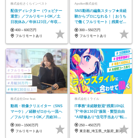
株式会社さくらインベスト
Apollon株式会社
配信ディレクター（ウェビナー
SNS動画の編集スタッフ★未経
運営）／フルリモートOK／土
験からプロになれる！｜おうち
日祝休み／年休123日／年収
で働くフルリモート｜残業ゼロ
600万円可
で18時退勤◎
400～600万円
300～550万円
フルリモートあり
フルリモートあり
株式会社One feat.
株式会社ミライル
動画・映像クリエイター（SNS
IT事務*未経験歓迎*残業10h以
マーケ）／経験ゼロから一流へ
下*年休130日*服装・髪型自由
／フルリモートOK／月給30万
*AI研修あり*住宅手当あり*転勤
円～／年休130日以上
なし
300～1500万円
250～450万円
フルリモートあり
東京都_埼玉県_大阪府_新潟県_福岡県