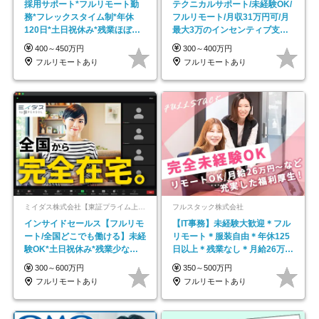
採用サポート*フルリモート勤
テクニカルサポート/未経験OK/
務*フレックスタイム制*年休
フルリモート/月収31万円可/月
120日*土日祝休み*残業ほぼな
最大3万のインセンティブ支給/
し*育児中社員8割以上
平均年齢33歳
400～450万円
300～400万円
フルリモートあり
フルリモートあり
ミイダス株式会社【東証プライム上場パーソルグループ】
フルスタック株式会社
インサイドセールス【フルリモ
【IT事務】未経験大歓迎＊フル
ート/全国どこでも働ける】未経
リモート＊服装自由＊年休125
験OK*土日祝休み*残業少なめ*
日以上＊残業なし＊月給26万円
在宅勤務手当あり
以上
300～600万円
350～500万円
フルリモートあり
フルリモートあり