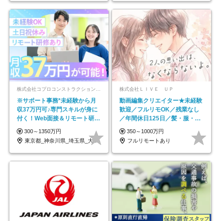
株式会社コプロコンストラクション【東証プライム上場コプロ・ホールディングス子会社】
株式会社ＬＩＶＥ ＵＰ
※サポート事務*未経験から月
動画編集クリエイター★未経験
収37万円可♪専門スキルが身に
歓迎／フルリモOK／残業なし
付く！Web面接＆リモート研修
／年間休日125日／髪・服・ネ
も充実♪/a
イル自由／研修充実で安心
300～1350万円
350～1000万円
東京都_神奈川県_埼玉県_大阪府_愛知県…
フルリモートあり