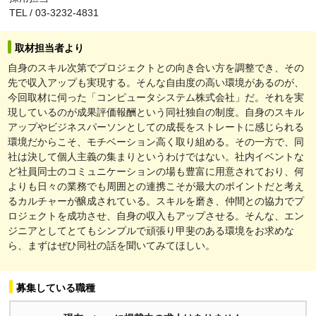
TEL / 03-3232-4831
取材担当者より
自身のスキル次第でプロジェクトとの向き合い方を調整でき、その
先で収入アップも実現する。そんな自由度の高い環境があるのが、
今回取材に伺った「コンピュータシステム株式会社」だ。それを実
現しているのが成果評価報酬という同社独自の制度。自身のスキル
アップやビジネスパーソンとしての成長をストレートに感じられる
環境だからこそ、モチベーション高く取り組める。その一方で、同
社は決して個人主義の集まりというわけではない。社内イベントな
ど社員同士のコミュニケーションの場も豊富に用意されており、何
よりも日々の業務でも周囲との連携こそが最大のポイントだと考え
るカルチャーが醸成されている。スキルを磨き、仲間との協力でプ
ロジェクトを成功させ、自身の収入もアップさせる。そんな、エン
ジニアとしてとてもシンプルで頑張り甲斐のある環境をお求めな
ら、まずはぜひ同社の話を聞いてみてほしい。
募集している職種