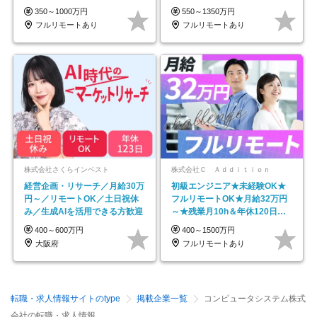
ネイル自由／副業OK
350～1000万円
550～1350万円
フルリモートあり
フルリモートあり
株式会社さくらインベスト
株式会社Ｃ Ａｄｄｉｔｉｏｎ
経営企画・リサーチ／月給30万
初級エンジニア★未経験OK★
円～／リモートOK／土日祝休
フルリモートOK★月給32万円
み／生成AIを活用できる方歓迎
～★残業月10h＆年休120日以
上★副業可
400～600万円
400～1500万円
大阪府
フルリモートあり
転職・求人情報サイトのtype
掲載企業一覧
コンピュータシステム株式
会社の転職・求人情報