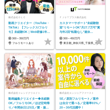
株式会社ＯＬＣ
ＦＪＵＴプラス株式会社
動画クリエイター（YouTube・
カスタマーサポート*未経験歓
TikTok）【フレックス/フルリ
迎*リモートOK*月27.7万可*賞
モ】未経験OK｜Web研修1年間
与年2回*転勤なし*連休
｜副業OK
OK/ZE010232
300～350万円
300～450万円
フルリモートあり
東京都_神奈川県_千葉県_大阪府_愛知県…
株式会社トレンドクリエイト
株式会社エンジニアファースト
動画編集クリエイター◆未経験
SE／原則フルリモート／案件
OK／フルリモOK／ほぼ定時帰
は自分で選べる／定着率93%／
り／年間休日125日／髪・服・
20～30代活躍中！