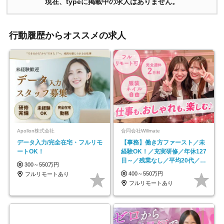
現在、typeに掲載中の求人はありません。
行動履歴からオススメの求人
Apollon株式会社
合同会社Willmate
データ入力/完全在宅・フルリモ
【事務】働き方ファースト／未
ートOK！
経験OK！／充実研修／年休127
日～／残業なし／平均20代／リ
300～550万円
モートOK
400～550万円
フルリモートあり
フルリモートあり