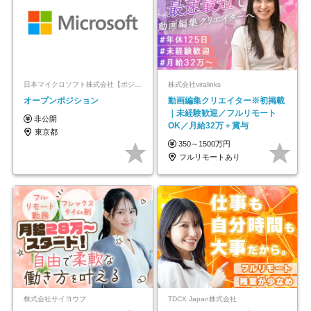
日本マイクロソフト株式会社【ポジションマッチ登録】
株式会社viralinks
オープンポジション
動画編集クリエイター※初掲載
｜未経験歓迎／フルリモート
非公開
OK／月給32万＋賞与
東京都
350～1500万円
フルリモートあり
株式会社サイヨウブ
TDCX Japan株式会社