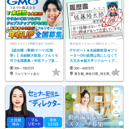
GMOコネクトHR株式会社【GMOインターネットグループ】
株式会社リクルートR&Dスタッフィング【リクルートグループ】
【総合職（事務/マーケ/広報
ITサポート★未経験歓迎★フリ
等）】未経験大歓迎／フルリモ
ーターOK!経歴は気にしなくて
可で全国募集！年収アップ多数
大丈夫★超大手リクルートグル
★年休最大130日★
ープの正社員/sg
300～700万円
300～600万円
フルリモートあり
東京都_神奈川県_埼玉県_千葉県_大阪府…