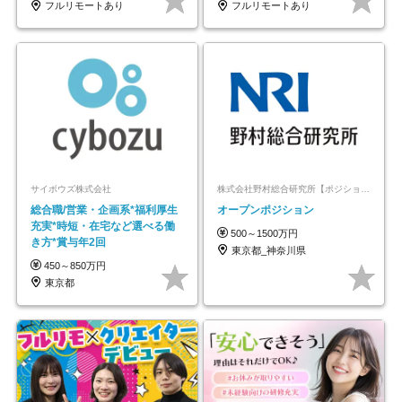
フルリモートあり
フルリモートあり
サイボウズ株式会社
株式会社野村総合研究所【ポジションマッチ登録】
総合職/営業・企画系*福利厚生
オープンポジション
充実*時短・在宅など選べる働
500～1500万円
き方*賞与年2回
東京都_神奈川県
450～850万円
東京都