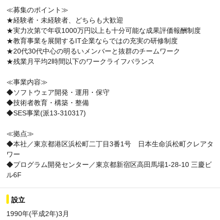
≪募集のポイント≫
★経験者・未経験者、どちらも大歓迎
★実力次第で年収1000万円以上も十分可能な成果評価報酬制度
★教育事業を展開するIT企業ならではの充実の研修制度
★20代30代中心の明るいメンバーと抜群のチームワーク
★残業月平均2時間以下のワークライフバランス
≪事業内容≫
◆ソフトウェア開発・運用・保守
◆技術者教育・構築・整備
◆SES事業(派13-310317)
≪拠点≫
◆本社／東京都港区浜松町二丁目3番1号 日本生命浜松町クレアタ
ワー
◆プログラム開発センター／東京都新宿区高田馬場1-28-10 三慶ビ
ル6F
設立
1990年(平成2年)3月