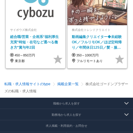
サイボウズ株式会社
株式会社トレンドクリエイト
総合職/営業・企画系*福利厚生
動画編集クリエイター◆未経験
充実*時短・在宅など選べる働
OK／フルリモOK／ほぼ定時帰
き方*賞与年2回
り／年間休日125日／髪・服・
ネイル自由／副業OK
450～850万円
350～1000万円
東京都
フルリモートあり
転職・求人情報サイトのtype
掲載企業一覧
株式会社ゴードンブラザー
ズの転職・求人情報
職種から求人を探す
勤務地から求人を探す
求人掲載・利用規約・お問合せ