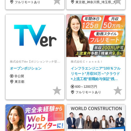
フルリモートあり
東京都_神奈川県_埼玉県_大阪府_愛知県…
株式会社TVer【ポジションマッチ登録】
株式会社Ｃｒａｎｅ＆Ｉ
オープンポジション
インフラエンジニア*100％フル
リモート*月収50万～*クラウド
非公開
×上流工程*前職給与保証*残業
東京都
月9.8h
600～1200万円
フルリモートあり