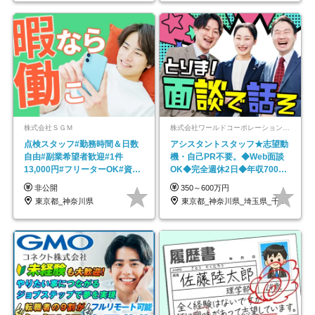
株式会社ＳＧＭ
株式会社ワールドコーポレーション 採用事業部【上場グループ】
点検スタッフ#勤務時間＆日数
アシスタントスタッフ★志望動
自由#副業希望者歓迎#1件
機・自己PR不要。◆Web面談
13,000円#フリーターOK#資格
OK◆完全週休2日◆年収700万
スキル不要
円可/p13
非公開
350～600万円
東京都_神奈川県
東京都_神奈川県_埼玉県_千葉県_大阪府…