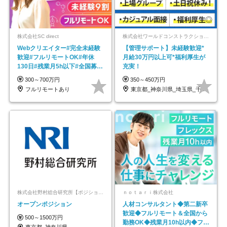
株式会社SC direct
株式会社ワールドコンストラクション 【東証一部】 (ワールドホールディングス・グループ)
Webクリエイター#完全未経験
【管理サポート】未経験歓迎*
歓迎#フルリモートOK#年休
月給30万円以上可*福利厚生が
130日#残業月5h以下#全国募集
充実！
#最大1年の研修
300～700万円
350～450万円
フルリモートあり
東京都_神奈川県_埼玉県_千葉県_大阪府…
株式会社野村総合研究所【ポジションマッチ登録】
ｎｏｔａｒｉ株式会社
オープンポジション
人材コンサルタント◆第二新卒
歓迎◆フルリモート＆全国から
500～1500万円
勤務OK◆残業月10h以内◆フレ
東京都_神奈川県