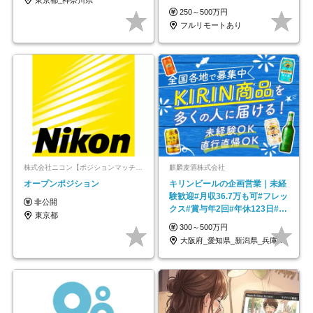
ックス制
250～500万円
フルリモートあり
株式会社ニコン【ポジションマッチ登録】
麒麟麦酒株式会社
オープンポジション
キリンビールの企画営業｜未経
験歓迎#月収36.7万も可#フレッ
非公開
クス#賞与年2回#年休123日#完
東京都
全週休2日制
300～500万円
大阪府_愛知県_新潟県_兵庫県_福岡県