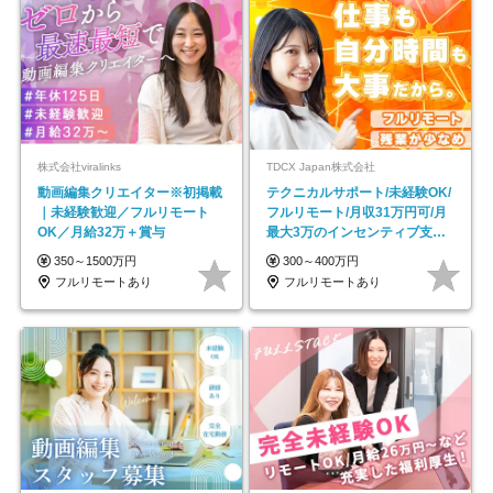
株式会社viralinks
TDCX Japan株式会社
動画編集クリエイター※初掲載
テクニカルサポート/未経験OK/
｜未経験歓迎／フルリモート
フルリモート/月収31万円可/月
OK／月給32万＋賞与
最大3万のインセンティブ支給/
平均年齢33歳
350～1500万円
300～400万円
フルリモートあり
フルリモートあり