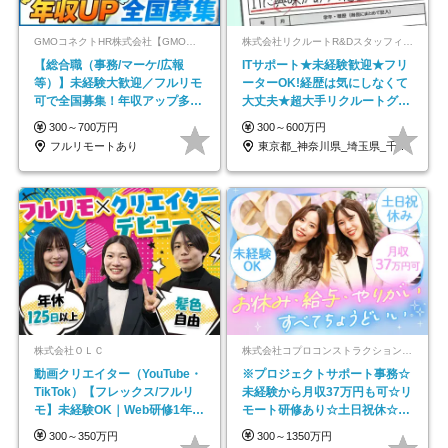
GMOコネクトHR株式会社【GMOインターネットグループ】
株式会社リクルートR&Dスタッフィング【リクルートグループ】
【総合職（事務/マーケ/広報
ITサポート★未経験歓迎★フリ
等）】未経験大歓迎／フルリモ
ーターOK!経歴は気にしなくて
可で全国募集！年収アップ多数
大丈夫★超大手リクルートグル
★年休最大130日★
ープの正社員/sg
300～700万円
300～600万円
フルリモートあり
東京都_神奈川県_埼玉県_千葉県_大阪府…
株式会社ＯＬＣ
株式会社コプロコンストラクション【東証プライム上場コプロ・ホールディングス子会社】
動画クリエイター（YouTube・
※プロジェクトサポート事務☆
TikTok）【フレックス/フルリ
未経験から月収37万円も可☆リ
モ】未経験OK｜Web研修1年間
モート研修あり☆土日祝休☆20
｜副業OK
代～30代活躍/b
300～350万円
300～1350万円