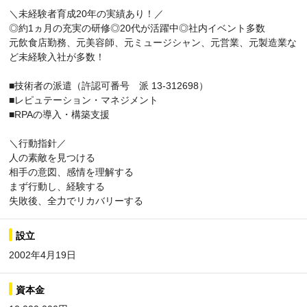
＼未経験者育成20年の実績あり！／
◎約1ヵ月の充実の研修◎20代が活躍中◎社内イベント多数
元飲食店勤務、元美容師、元ミュージシャン、元営業、元製造業な
ど未経験入社が多数！
■技術者の派遣（許認可番号 派 13-312698）
■レピュテーション・マネジメント
■RPAの導入・構築支援
＼行動指針／
人の素敵を見つける
相手の意図、感情を理解する
まず行動し、経験する
失敗後、全力でリカバリーする
設立
2002年4月19日
資本金