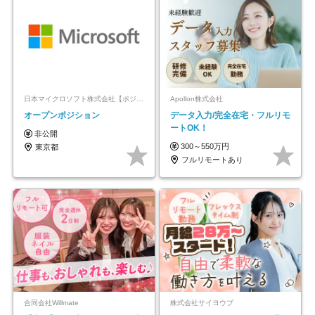
日本マイクロソフト株式会社【ポジションマッチ登録】
Apollon株式会社
オープンポジション
データ入力/完全在宅・フルリモ
ートOK！
非公開
300～550万円
東京都
フルリモートあり
合同会社Willmate
株式会社サイヨウブ