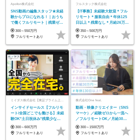
Apollon株式会社
フルスタック株式会社
SNS動画の編集スタッフ★未経
【IT事務】未経験大歓迎＊フル
験からプロになれる！｜おうち
リモート＊服装自由＊年休125
で働くフルリモート｜残業ゼロ
日以上＊残業なし＊月給26万円
で18時退勤◎
以上
300～550万円
350～500万円
フルリモートあり
フルリモートあり
ミイダス株式会社【東証プライム上場パーソルグループ】
株式会社One feat.
インサイドセールス【フルリモ
動画・映像クリエイター（SNS
ート/全国どこでも働ける】未経
マーケ）／経験ゼロから一流へ
験OK*土日祝休み*残業少なめ*
／フルリモートOK／月給30万
在宅勤務手当あり
円～／年休130日以上
300～600万円
300～1500万円
フルリモートあり
フルリモートあり