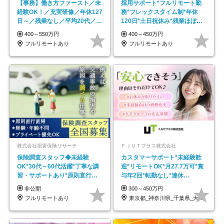
【事務】働き方ファースト／未
採用サポート*フルリモート勤
経験OK！／充実研修／年休127
務*フレックスタイム制*年休
日～／残業なし／平均20代／リ
120日*土日祝休み*残業ほぼな
モートOK
し*育児中社員8割以上
400～550万円
400～450万円
フルリモートあり
フルリモートあり
株式会社損害保険リサーチ
ＦＪＵＴプラス株式会社
保険調査スタッフ◆未経験
カスタマーサポート*未経験歓
OK*30代～60代活躍*丁寧な講
迎*リモートOK*月27.7万可*賞
習・サポートあり*原則直行直
与年2回*転勤なし*連休
帰／全国募集・業務委託
OK/ZE010232
非公開
300～450万円
フルリモートあり
東京都_神奈川県_千葉県_大阪府_愛知県…