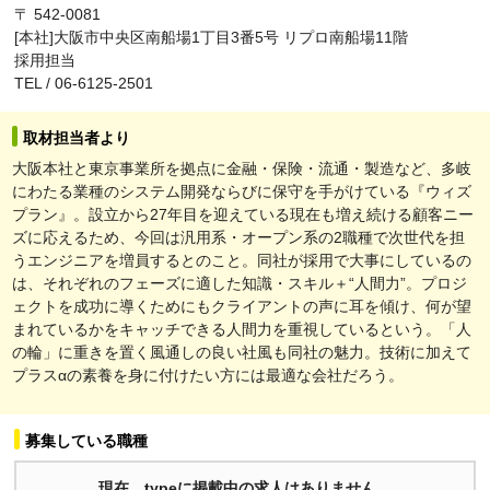
〒 542-0081
[本社]大阪市中央区南船場1丁目3番5号 リプロ南船場11階
採用担当
TEL / 06-6125-2501
取材担当者より
大阪本社と東京事業所を拠点に金融・保険・流通・製造など、多岐
にわたる業種のシステム開発ならびに保守を手がけている『ウィズ
プラン』。設立から27年目を迎えている現在も増え続ける顧客ニー
ズに応えるため、今回は汎用系・オープン系の2職種で次世代を担
うエンジニアを増員するとのこと。同社が採用で大事にしているの
は、それぞれのフェーズに適した知識・スキル＋“人間力”。プロジ
ェクトを成功に導くためにもクライアントの声に耳を傾け、何が望
まれているかをキャッチできる人間力を重視しているという。「人
の輪」に重きを置く風通しの良い社風も同社の魅力。技術に加えて
プラスαの素養を身に付けたい方には最適な会社だろう。
募集している職種
現在、typeに掲載中の求人はありません。