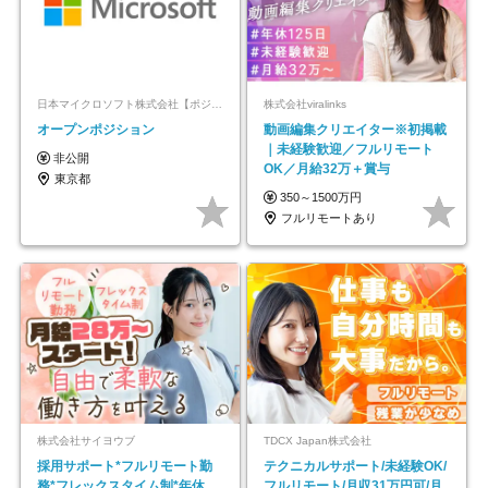
日本マイクロソフト株式会社【ポジションマッチ登録】
株式会社viralinks
オープンポジション
動画編集クリエイター※初掲載
｜未経験歓迎／フルリモート
非公開
OK／月給32万＋賞与
東京都
350～1500万円
フルリモートあり
株式会社サイヨウブ
TDCX Japan株式会社
採用サポート*フルリモート勤
テクニカルサポート/未経験OK/
務*フレックスタイム制*年休
フルリモート/月収31万円可/月