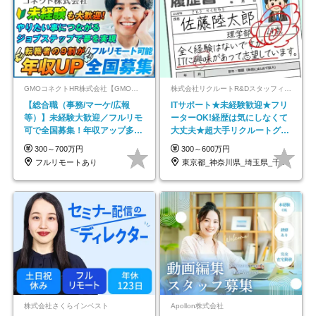
GMOコネクトHR株式会社【GMOインターネットグループ】
株式会社リクルートR&Dスタッフィング【リクルートグループ】
【総合職（事務/マーケ/広報
ITサポート★未経験歓迎★フリ
等）】未経験大歓迎／フルリモ
ーターOK!経歴は気にしなくて
可で全国募集！年収アップ多数
大丈夫★超大手リクルートグル
★年休最大130日★
ープの正社員/sg
300～700万円
300～600万円
フルリモートあり
東京都_神奈川県_埼玉県_千葉県_大阪府…
株式会社さくらインベスト
Apollon株式会社