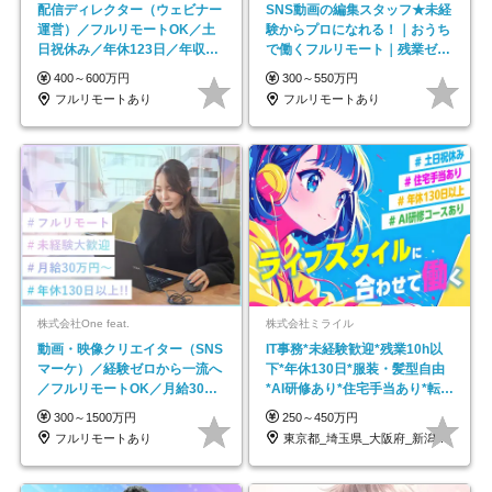
配信ディレクター（ウェビナー
SNS動画の編集スタッフ★未経
運営）／フルリモートOK／土
験からプロになれる！｜おうち
日祝休み／年休123日／年収
で働くフルリモート｜残業ゼロ
600万円可
で18時退勤◎
400～600万円
300～550万円
フルリモートあり
フルリモートあり
株式会社One feat.
株式会社ミライル
動画・映像クリエイター（SNS
IT事務*未経験歓迎*残業10h以
マーケ）／経験ゼロから一流へ
下*年休130日*服装・髪型自由
／フルリモートOK／月給30万
*AI研修あり*住宅手当あり*転勤
円～／年休130日以上
なし
300～1500万円
250～450万円
フルリモートあり
東京都_埼玉県_大阪府_新潟県_福岡県