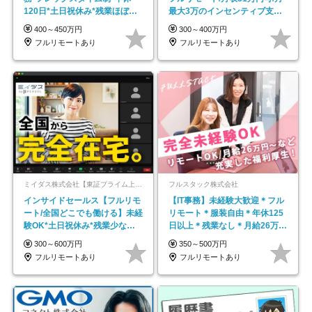
120日*土日祝休み*残業ほぼな
最大3万のインセンティブ支給/
し*育児中社員8割以上
平均年齢33歳
400～450万円
300～400万円
フルリモートあり
フルリモートあり
ミイダス株式会社【東証プライム上場パーソルグループ】
フルスタック株式会社
インサイドセールス【フルリモ
【IT事務】未経験大歓迎＊フル
ート/全国どこでも働ける】未経
リモート＊服装自由＊年休125
験OK*土日祝休み*残業少なめ*
日以上＊残業なし＊月給26万円
在宅勤務手当あり
以上
300～600万円
350～500万円
フルリモートあり
フルリモートあり