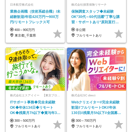
日本航空株式会社
株式会社損害保険リサーチ
業務企画職（技術系総合職）/未
保険調査スタッフ◆未経験
経験歓迎/年収420万円〜900万
OK*30代～60代活躍*丁寧な講
円/リモートフレックス可
習・サポートあり*原則直行直
帰／全国募集・業務委託
400～900万円
非公開
東京都_千葉県
フルリモートあり
株式会社エスアイイー 【東京プロマーケット上場】
株式会社SC direct
ITサポート事務◆完全未経験
Webクリエイター#完全未経験
OK◆年休134日◆リモート
歓迎#フルリモートOK#年休
OK◆残業月7h以下◆賞与年3回
130日#残業月5h以下#全国募集
◆5年目まで必ず昇給
#最大1年の研修
300～500万円
300～700万円
フルリモートあり
フルリモートあり