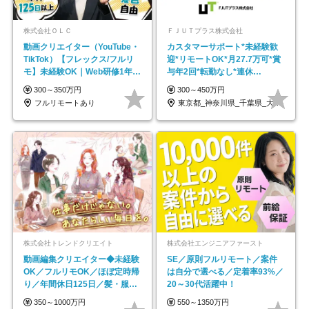
株式会社ＯＬＣ
ＦＪＵＴプラス株式会社
動画クリエイター（YouTube・
カスタマーサポート*未経験歓
TikTok）【フレックス/フルリ
迎*リモートOK*月27.7万可*賞
モ】未経験OK｜Web研修1年間
与年2回*転勤なし*連休
｜副業OK
OK/ZE010232
300～350万円
300～450万円
フルリモートあり
東京都_神奈川県_千葉県_大阪府_愛知県…
株式会社トレンドクリエイト
株式会社エンジニアファースト
動画編集クリエイター◆未経験
SE／原則フルリモート／案件
OK／フルリモOK／ほぼ定時帰
は自分で選べる／定着率93%／
り／年間休日125日／髪・服・
20～30代活躍中！
ネイル自由／副業OK
350～1000万円
550～1350万円