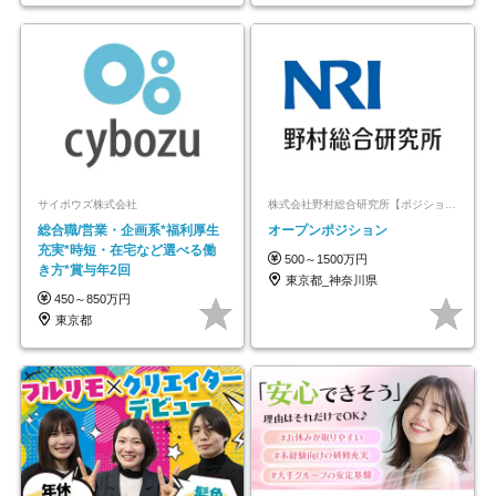
サイボウズ株式会社
株式会社野村総合研究所【ポジションマッチ登録】
総合職/営業・企画系*福利厚生
オープンポジション
充実*時短・在宅など選べる働
500～1500万円
き方*賞与年2回
東京都_神奈川県
450～850万円
東京都