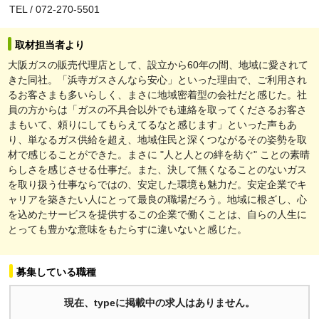
TEL / 072-270-5501
取材担当者より
大阪ガスの販売代理店として、設立から60年の間、地域に愛されて
きた同社。「浜寺ガスさんなら安心」といった理由で、ご利用され
るお客さまも多いらしく、まさに地域密着型の会社だと感じた。社
員の方からは「ガスの不具合以外でも連絡を取ってくださるお客さ
まもいて、頼りにしてもらえてるなと感じます」といった声もあ
り、単なるガス供給を超え、地域住民と深くつながるその姿勢を取
材で感じることができた。まさに "人と人との絆を紡ぐ" ことの素晴
らしさを感じさせる仕事だ。また、決して無くなることのないガス
を取り扱う仕事ならではの、安定した環境も魅力だ。安定企業でキ
ャリアを築きたい人にとって最良の職場だろう。地域に根ざし、心
を込めたサービスを提供するこの企業で働くことは、自らの人生に
とっても豊かな意味をもたらすに違いないと感じた。
募集している職種
現在、typeに掲載中の求人はありません。