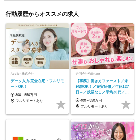
行動履歴からオススメの求人
Apollon株式会社
合同会社Willmate
データ入力/完全在宅・フルリモ
【事務】働き方ファースト／未
ートOK！
経験OK！／充実研修／年休127
日～／残業なし／平均20代／リ
300～550万円
モートOK
400～550万円
フルリモートあり
フルリモートあり