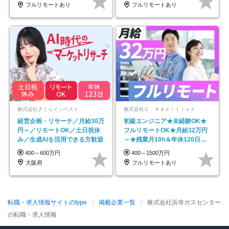
フルリモートあり
フルリモートあり
株式会社さくらインベスト
株式会社Ｃ Ａｄｄｉｔｉｏｎ
経営企画・リサーチ／月給30万
初級エンジニア★未経験OK★
円～／リモートOK／土日祝休
フルリモートOK★月給32万円
み／生成AIを活用できる方歓迎
～★残業月10h＆年休120日以
上★副業可
400～600万円
400～1500万円
大阪府
フルリモートあり
転職・求人情報サイトのtype
掲載企業一覧
株式会社浜寺ガスセンター
の転職・求人情報