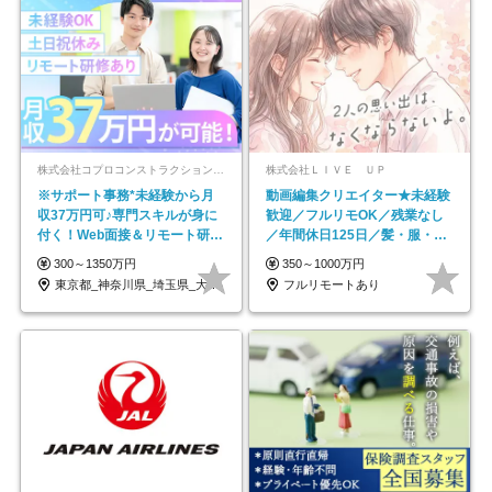
株式会社コプロコンストラクション【東証プライム上場コプロ・ホールディングス子会社】
株式会社ＬＩＶＥ ＵＰ
※サポート事務*未経験から月
動画編集クリエイター★未経験
収37万円可♪専門スキルが身に
歓迎／フルリモOK／残業なし
付く！Web面接＆リモート研修
／年間休日125日／髪・服・ネ
も充実♪/a
イル自由／研修充実で安心
300～1350万円
350～1000万円
東京都_神奈川県_埼玉県_大阪府_愛知県…
フルリモートあり