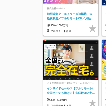
株式会社viralinks
動画編集クリエイター※初掲載｜未
経験歓迎／フルリモートOK／月給32
万＋賞与
350～1500万円
フルリモートあり
ミイダス株式会社【東証プライム上場パーソ
ルグループ】
インサイドセールス【フルリモート/
全国どこでも働ける】未経験OK*土日
祝休み*残業少なめ*在宅勤務手当あり
300～600万円
フルリモートあり