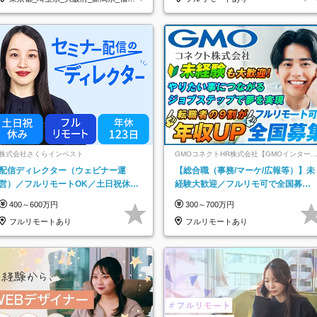
県
株式会社さくらインベスト
GMOコネクトHR株式会社【GMOインター
ットグループ】
配信ディレクター（ウェビナー運
【総合職（事務/マーケ/広報等）】未
営）／フルリモートOK／土日祝休み
経験大歓迎／フルリモ可で全国募
／年休123日／年収600万円可
集！年収アップ多数★年休最大130日
400～600万円
300～700万円
★
フルリモートあり
フルリモートあり