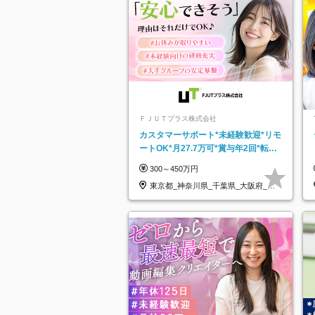
ＦＪＵＴプラス株式会社
カスタマーサポート*未経験歓迎*リモ
ートOK*月27.7万可*賞与年2回*転勤
なし*連休OK/ZE010232
300～450万円
東京都_神奈川県_千葉県_大阪府_愛
知県…