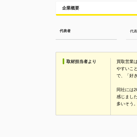
企業概要
代表者
代表
取材担当者より
買取営業
やすいこ
で、「好
同社には
感じまし
多いそう