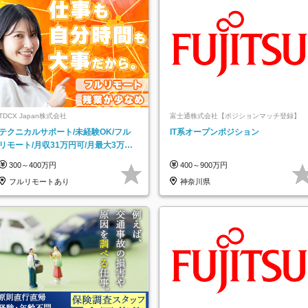
TDCX Japan株式会社
富士通株式会社【ポジションマッチ登録】
テクニカルサポート/未経験OK/フル
IT系オープンポジション
リモート/月収31万円可/月最大3万の
インセンティブ支給/平均年齢33歳
300～400万円
400～900万円
フルリモートあり
神奈川県