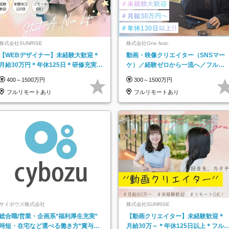
株式会社SUNRISE
株式会社One feat.
【WEBデザイナー】未経験大歓迎＊
動画・映像クリエイター（SNSマー
月給30万円＊年休125日＊研修充実＊
ケ）／経験ゼロから一流へ／フルリ
フルリモ＊フルフレックス＊
モートOK／月給30万円～／年休130
400～1500万円
300～1500万円
日以上
フルリモートあり
フルリモートあり
サイボウズ株式会社
株式会社SUNRISE
総合職/営業・企画系*福利厚生充実*
【動画クリエイター】未経験歓迎＊
時短・在宅など選べる働き方*賞与年
月給30万～＊年休125日以上＊フル