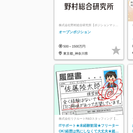
株式会社野村総合研究所【ポジションマッチ
登録】
オープンポジション
500～1500万円
東京都_神奈川県
株式会社リクルートR&Dスタッフィング【リ
クルートグループ】
ITサポート★未経験歓迎★フリーター
OK!経歴は気にしなくて大丈夫★超大