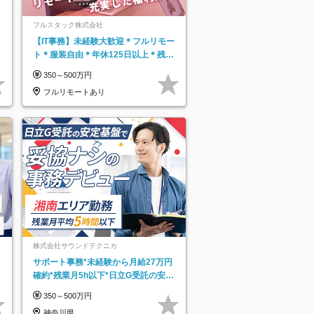
フルスタック株式会社
【IT事務】未経験大歓迎＊フルリモー
ト＊服装自由＊年休125日以上＊残業
なし＊月給26万円以上
350～500万円
フルリモートあり
株式会社サウンドテクニカ
サポート事務*未経験から月給27万円
確約*残業月5h以下*日立G受託の安定
基盤*湘南エリア勤務
350～500万円
神奈川県