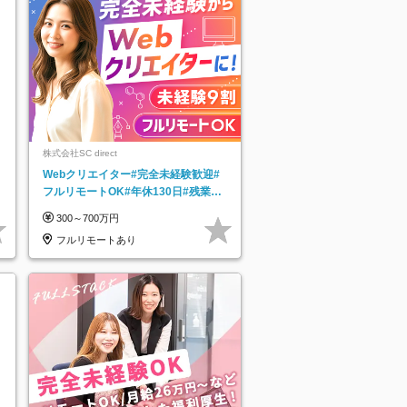
株式会社SC direct
Webクリエイター#完全未経験歓迎#
フルリモートOK#年休130日#残業月
5h以下#全国募集#最大1年の研修
300～700万円
フルリモートあり