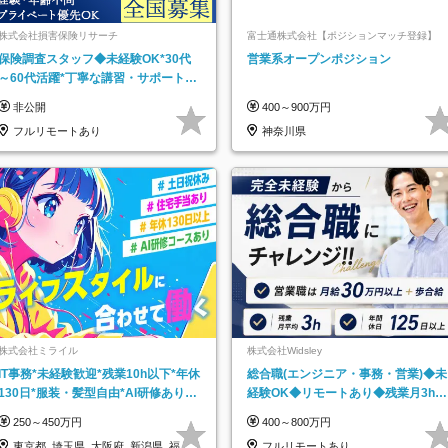
株式会社損害保険リサーチ
富士通株式会社【ポジションマッチ登録】
保険調査スタッフ◆未経験OK*30代
営業系オープンポジション
～60代活躍*丁寧な講習・サポートあ
り*原則直行直帰／全国募集・業務委
非公開
400～900万円
託
フルリモートあり
神奈川県
株式会社ミライル
株式会社Widsley
IT事務*未経験歓迎*残業10h以下*年休
総合職(エンジニア・事務・営業)◆未
130日*服装・髪型自由*AI研修あり*
経験OK◆リモートあり◆残業月3h◆
住宅手当あり*転勤なし
服装髪型自由
250～450万円
400～800万円
東京都_埼玉県_大阪府_新潟県_福岡
フルリモートあり