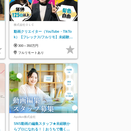
株式会社ＯＬＣ
動画クリエイター（YouTube・TikTo
k）【フレックス/フルリモ】未経験O
K｜Web研修1年間｜副業OK
300～350万円
フルリモートあり
Apollon株式会社
SNS動画の編集スタッフ★未経験か
リ
らプロになれる！｜おうちで働くフ