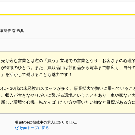
取締役 森 秀典
は売り込む営業とは逆の「買う」立場での営業となり、お客さまの心理
とが特徴のひとつ。また、買取品目は芸術品から電卓まで幅広く、自分
き」を活かして働けることも魅力です！
20代～30代の未経験のスタッフが多く、事業拡大で勢いに乗っている
た。収入が大きなやりがいに繋がる環境ということもあり、車や家など
。新しい環境で心機一転がんばりたい方や買いたい物など目標がある方
現在typeに掲載中の求人はありません。
typeトップに戻る