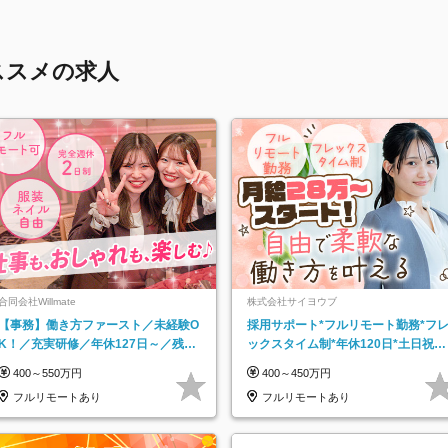
ススメの求人
合同会社Willmate
株式会社サイヨウブ
【事務】働き方ファースト／未経験O
採用サポート*フルリモート勤務*フ
K！／充実研修／年休127日～／残業
ックスタイム制*年休120日*土日祝休
なし／平均20代／リモートOK
み*残業ほぼなし*育児中社員8割以上
400～550万円
400～450万円
フルリモートあり
フルリモートあり