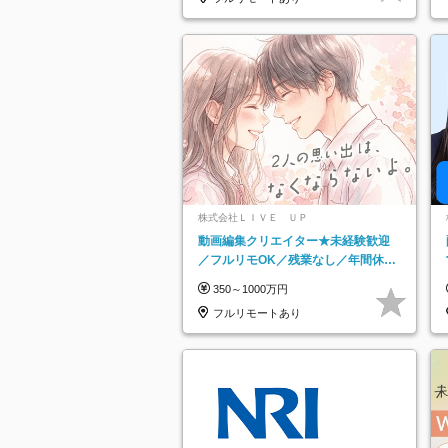
株式会社ＬＩＶＥ ＵＰ
動画編集クリエイター★未経験歓迎
／フルリモOK／残業なし／年間休日
125日／髪・服・ネイル自由／研修充
350～1000万円
実で安心
フルリモートあり