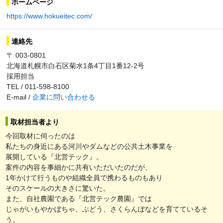
ホームページ
https://www.hokueitec.com/
連絡先
〒 003-0801
北海道札幌市白石区菊水1条4丁目1番12-2号
採用担当
TEL / 011-598-8100
E-mail /
企業に問い合わせる
取材担当者より
今回取材に伺ったのは
私たちの身近にある河川やダムなどの公共土木事業を
展開している『北営テック』。
案件の内容を事細かに共有いただいたのだが、
1年かけて行うものや組織全員で携わるものもあり
そのスケールの大きさに驚いた。
また、自社農園である『北営テック農園』では
じゃがいもやかぼちゃ、ぶどう、さくらんぼなどを育てているそ
う。