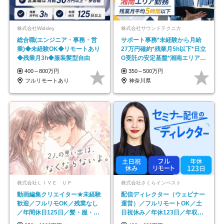
株式会社Widsley
株式会社サウンドテクニカ
総合職(エンジニア・事務・営
サポート事務*未経験から月給
業)◆未経験OK◆リモートあり
27万円確約*残業月5h以下*日立
◆残業月3h◆服装髪型自由
G受託の安定基盤*湘南エリア勤
務
400～800万円
350～500万円
フルリモートあり
神奈川県
株式会社ＬＩＶＥ ＵＰ
株式会社さくらインベスト
動画編集クリエイター★未経験
配信ディレクター（ウェビナー
歓迎／フルリモOK／残業なし
運営）／フルリモートOK／土
／年間休日125日／髪・服・ネ
日祝休み／年休123日／年収
イル自由／研修充実で安心
600万円可