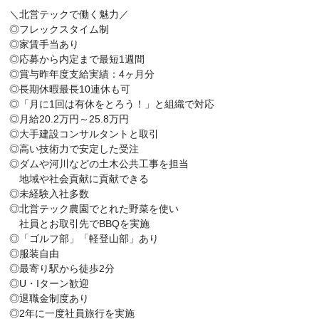
＼北営テックで働く魅力／
◎フレックスタイム制
◎家賃手当あり
◎応募から内定まで最短1週間
◎賞与昨年度支給実績：4ヶ月分
◎長期休暇最長10連休も可
◎「月に1回は有休をとろう！」と組織で対応
◎月給20.2万円～25.8万円
◎大手建設コンサルタントと取引
◎高い技術力で安定した受注
◎ダムや河川などの土木公共工事を担当
地域や社会貢献に貢献できる
◎未経験入社多数
◎北営テック農園でとれた野菜を使い
社員とお取引先でBBQを実施
◎「ゴルフ部」「軽登山部」あり
◎服装自由
◎最寄り駅から徒歩2分
◎U・Iターン歓迎
◎退職金制度あり
◎2年に一度社員旅行を実施