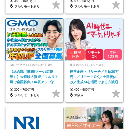
350～1000万円
400～600万円
フルリモートあり
フルリモートあり
GMOコネクトHR株式会社【GMOインターネットグループ】
株式会社さくらインベスト
【総合職（事務/マーケ/広報
経営企画・リサーチ／月給30万
等）】未経験大歓迎／フルリモ
円～／リモートOK／土日祝休
可で全国募集！年収アップ多数
み／生成AIを活用できる方歓迎
★年休最大130日★
300～700万円
400～600万円
フルリモートあり
大阪府