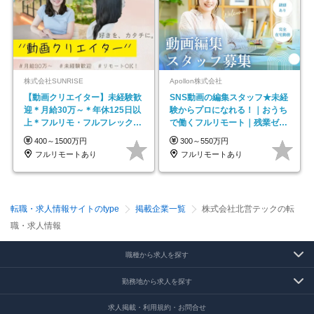
株式会社SUNRISE
Apollon株式会社
【動画クリエイター】未経験歓
SNS動画の編集スタッフ★未経
迎＊月給30万～＊年休125日以
験からプロになれる！｜おうち
上＊フルリモ・フルフレックス
で働くフルリモート｜残業ゼロ
◆10名の採用が決定◆
で18時退勤◎
400～1500万円
300～550万円
フルリモートあり
フルリモートあり
転職・求人情報サイトのtype
掲載企業一覧
株式会社北営テックの転
職・求人情報
職種から求人を探す
勤務地から求人を探す
求人掲載・利用規約・お問合せ