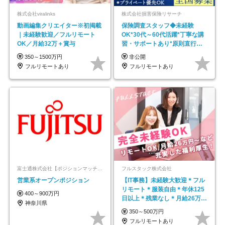
株式会社viralinks
株式会社損害保険リサーチ
動画編集クリエイター※初掲載
保険調査スタッフ◆未経験
｜未経験歓迎／フルリモート
OK*30代～60代活躍*丁寧な講
OK／月給32万＋賞与
習・サポートあり*原則直行直
帰／全国募集・業務委託
350～1500万円
非公開
フルリモートあり
フルリモートあり
富士通株式会社【ポジションマッチ登録】
フルスタック株式会社
営業系オープンポジション
【IT事務】未経験大歓迎＊フル
リモート＊服装自由＊年休125
400～900万円
日以上＊残業なし＊月給26万円
神奈川県
以上
350～500万円
フルリモートあり