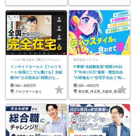
ミイダス株式会社【東証プライム上場パーソルグループ】
株式会社ミライル
インサイドセールス【フルリモ
IT事務*未経験歓迎*残業10h以
ート/全国どこでも働ける】未経
下*年休130日*服装・髪型自由
験OK*土日祝休み*残業少なめ*
*AI研修あり*住宅手当あり*転勤
在宅勤務手当あり
なし
300～600万円
250～450万円
フルリモートあり
東京都_埼玉県_大阪府_新潟県_福岡県