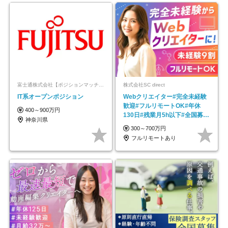
富士通株式会社【ポジションマッチ登録】
株式会社SC direct
IT系オープンポジション
Webクリエイター#完全未経験
歓迎#フルリモートOK#年休
400～900万円
130日#残業月5h以下#全国募集
神奈川県
#最大1年の研修
300～700万円
フルリモートあり