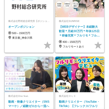
株式会社野村総合研究所【ポジションマッチ登録】
株式会社SUNRISE
オープンポジション
【WEBデザイナー】未経験大
歓迎＊月給30万円＊年休125日
500～1500万円
＊研修充実＊フルリモ＊フルフ
東京都_神奈川県
レックス＊
400～1500万円
フルリモートあり
株式会社One feat.
株式会社ＯＬＣ
動画・映像クリエイター（SNS
動画クリエイター（YouTube・
マーケ）／経験ゼロから一流へ
TikTok）【フレックス/フルリ