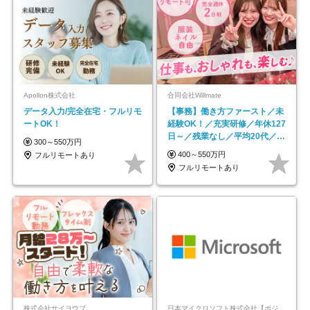
Apollon株式会社
合同会社Willmate
データ入力/完全在宅・フルリモ
【事務】働き方ファースト／未
ートOK！
経験OK！／充実研修／年休127
日～／残業なし／平均20代／リ
300～550万円
モートOK
400～550万円
フルリモートあり
フルリモートあり
株式会社サイヨウブ
日本マイクロソフト株式会社【ポジションマッチ登録】