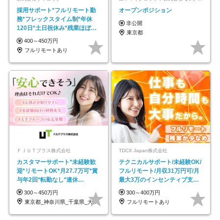
採用サポート*フルリモート勤
オープンポジション
務*フレックスタイム制*年休
非公開
120日*土日祝休み*残業ほぼな
東京都
し*育児中社員8割以上
400～450万円
フルリモートあり
ＦＪＵＴプラス株式会社
TDCX Japan株式会社
カスタマーサポート*未経験歓
テクニカルサポート/未経験OK/
迎*リモートOK*月27.7万可*賞
フルリモート/月収31万円可/月
与年2回*転勤なし*連休
最大3万のインセンティブ支給/
OK/ZE010232
平均年齢33歳
300～450万円
300～400万円
東京都_神奈川県_千葉県_大阪府_愛知県…
フルリモートあり