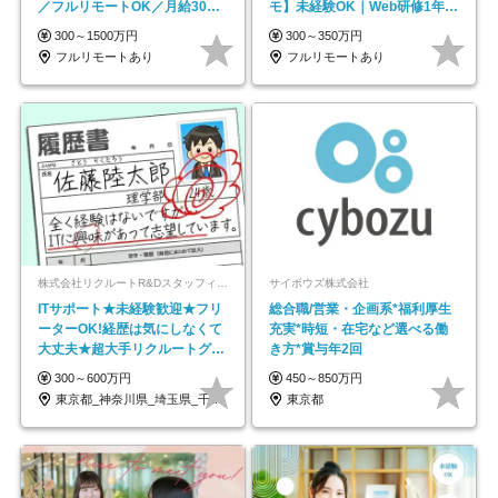
／フルリモートOK／月給30万
モ】未経験OK｜Web研修1年間
円～／年休130日以上
｜副業OK
300～1500万円
300～350万円
フルリモートあり
フルリモートあり
株式会社リクルートR&Dスタッフィング【リクルートグループ】
サイボウズ株式会社
ITサポート★未経験歓迎★フリ
総合職/営業・企画系*福利厚生
ーターOK!経歴は気にしなくて
充実*時短・在宅など選べる働
大丈夫★超大手リクルートグル
き方*賞与年2回
ープの正社員/sg
300～600万円
450～850万円
東京都_神奈川県_埼玉県_千葉県_大阪府…
東京都