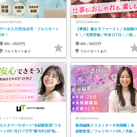
Apollon株式会社
合同会社Willmate
データ入力/完全在宅・フルリモート
【事務】働き方ファースト／未経験O
OK！
K！／充実研修／年休127日～／残業
なし／平均20代／リモートOK
300～550万円
400～550万円
フルリモートあり
フルリモートあり
ＦＪＵＴプラス株式会社
株式会社viralinks
カスタマーサポート*未経験歓迎*リモ
動画編集クリエイター※初掲載｜未
ートOK*月27.7万可*賞与年2回*転勤
経験歓迎／フルリモートOK／月給32
なし*連休OK/ZE010232
万＋賞与