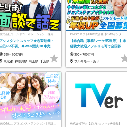
株式会社ワールドコーポレーション 採用事
GMOコネクトHR株式会社【GMOインター
業部【上場グループ】
ットグループ】
アシスタントスタッフ★志望動機・
【総合職（事務/マーケ/広報等）】未
自己PR不要。◆Web面談OK◆完全
経験大歓迎／フルリモ可で全国募
週休2日◆年収700万円可/p13
集！年収アップ多数★年休最大130日
350～600万円
300～700万円
★
東京都_神奈川県_埼玉県_千葉県_大
フルリモートあり
阪府…
株式会社コプロコンストラクション【東証プ
株式会社TVer【ポジションマッチ登録】