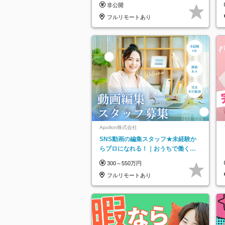
非公開
託
フルリモートあり
Apollon株式会社
SNS動画の編集スタッフ★未経験か
らプロになれる！｜おうちで働くフ
ルリモート｜残業ゼロで18時退勤◎
300～550万円
フルリモートあり