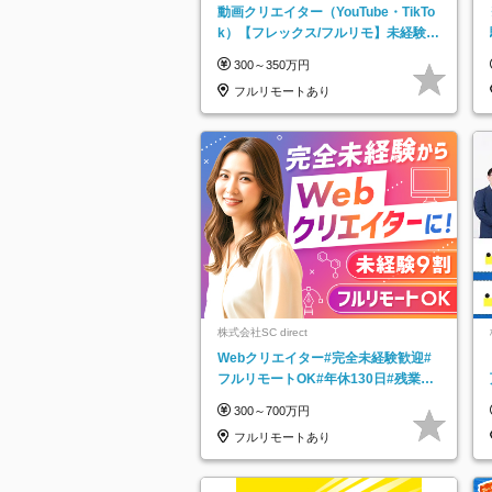
動画クリエイター（YouTube・TikTo
k）【フレックス/フルリモ】未経験O
K｜Web研修1年間｜副業OK
300～350万円
フルリモートあり
株式会社SC direct
Webクリエイター#完全未経験歓迎#
フルリモートOK#年休130日#残業月
5h以下#全国募集#最大1年の研修
300～700万円
フルリモートあり