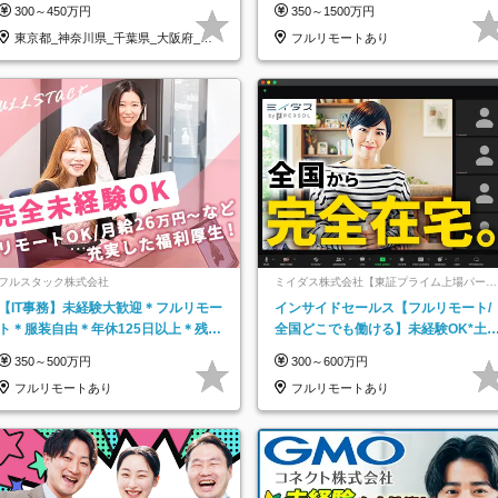
300～450万円
350～1500万円
東京都_神奈川県_千葉県_大阪府_愛
フルリモートあり
知県…
フルスタック株式会社
ミイダス株式会社【東証プライム上場パーソ
ルグループ】
【IT事務】未経験大歓迎＊フルリモー
インサイドセールス【フルリモート/
ト＊服装自由＊年休125日以上＊残業
全国どこでも働ける】未経験OK*土
なし＊月給26万円以上
祝休み*残業少なめ*在宅勤務手当あ
350～500万円
300～600万円
フルリモートあり
フルリモートあり