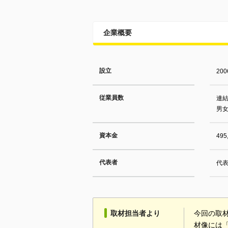
企業概要
設立
20
従業員数
連結
男女
資本金
49
代表者
代表
取材担当者より
今回の取材
材像には