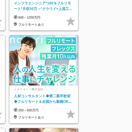
インフラエンジニア*100％フルリモ
ート*月収50万～*クラウド×上流工程
*前職給与保証*残業月9.8h
600～1200万円
フルリモートあり
ｎｏｔａｒｉ株式会社
人材コンサルタント◆第二新卒歓迎
◆フルリモート＆全国から勤務OK◆
残業月10h以内◆フレックス制
250～500万円
フルリモートあり