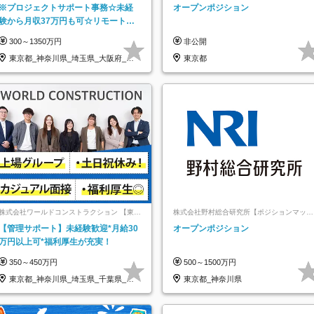
ライム上場コプロ・ホールディングス子会
※プロジェクトサポート事務☆未経
オープンポジション
社】
験から月収37万円も可☆リモート研
修あり☆土日祝休☆20代～30代活躍/
300～1350万円
非公開
b
東京都_神奈川県_埼玉県_大阪府_愛
東京都
知県…
株式会社ワールドコンストラクション 【東証
株式会社野村総合研究所【ポジションマッチ
一部】 (ワールドホールディングス・グルー
登録】
【管理サポート】未経験歓迎*月給30
オープンポジション
プ)
万円以上可*福利厚生が充実！
350～450万円
500～1500万円
東京都_神奈川県_埼玉県_千葉県_大
東京都_神奈川県
阪府…