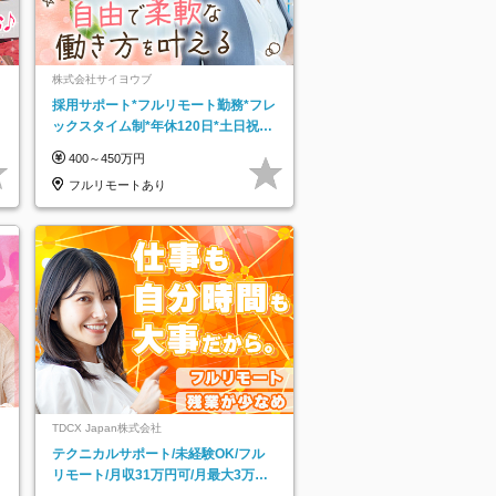
株式会社サイヨウブ
採用サポート*フルリモート勤務*フレ
ックスタイム制*年休120日*土日祝休
み*残業ほぼなし*育児中社員8割以上
400～450万円
フルリモートあり
TDCX Japan株式会社
テクニカルサポート/未経験OK/フル
リモート/月収31万円可/月最大3万の
インセンティブ支給/平均年齢33歳