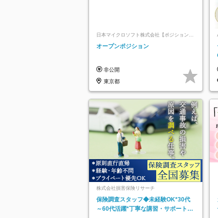
日本マイクロソフト株式会社【ポジションマ
ッチ登録】
オープンポジション
非公開
東京都
株式会社損害保険リサーチ
保険調査スタッフ◆未経験OK*30代
～60代活躍*丁寧な講習・サポートあ
り*原則直行直帰／全国募集・業務委