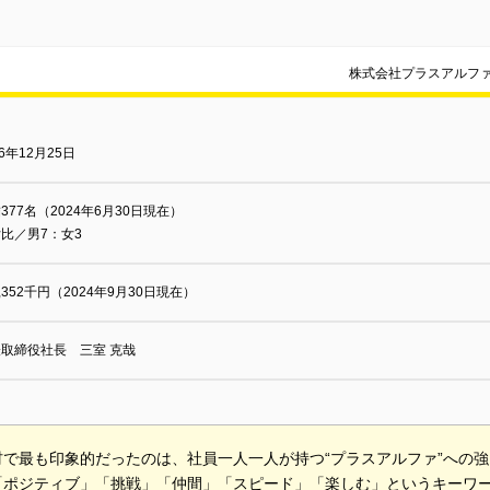
株式会社プラスアルフ
06年12月25日
377名（2024年6月30日現在）
比／男7：女3
5,352千円（2024年9月30日現在）
取締役社長 三室 克哉
で最も印象的だったのは、社員一人一人が持つ“プラスアルファ”への強い
「ポジティブ」「挑戦」「仲間」「スピード」「楽しむ」というキーワ