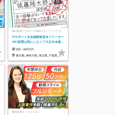
ネ
株式会社リクルートR&Dスタッフィング【リ
クルートグループ】
ITサポート★未経験歓迎★フリーター
OK!経歴は気にしなくて大丈夫★超大
手リクルートグループの正社員/sg
300～600万円
東京都_神奈川県_埼玉県_千葉県_大
阪府…
株式会社Ｃｒａｎｅ＆Ｉ