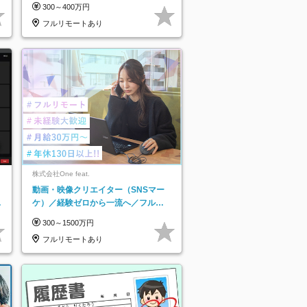
300～400万円
フルリモートあり
株式会社One feat.
動画・映像クリエイター（SNSマー
日
ケ）／経験ゼロから一流へ／フルリ
り
モートOK／月給30万円～／年休130
300～1500万円
日以上
フルリモートあり