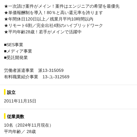
★一次請け案件がメイン！案件はエンジニアの希望を最優先
★単価報酬制を導入！80％と高い還元率を誇ります
★年間休日120日以上／残業月平均10時間以内
★リモート6割／完全出社4割のハイブリッドワーク
★平均年齢28歳！若手がメインで活躍中
■SES事業
■メディア事業
■受託開発業
労働者派遣事業 派13-315059
有料職業紹介事業 13-ユ-312569
設立
2011年11月15日
従業員数
10名（2024年11月現在）
平均年齢／ 28歳