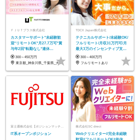
ＦＪＵＴプラス株式会社
TDCX Japan株式会社
カスタマーサポート*未経験歓
テクニカルサポート/未経験OK/
迎*リモートOK*月27.7万可*賞
フルリモート/月収31万円可/月
与年2回*転勤なし*連休
最大3万のインセンティブ支給/
OK/ZE010232
平均年齢33歳
300～450万円
300～400万円
東京都_神奈川県_千葉県_大阪府_愛知県…
フルリモートあり
富士通株式会社【ポジションマッチ登録】
株式会社SC direct
IT系オープンポジション
Webクリエイター#完全未経験
歓迎#フルリモートOK#年休