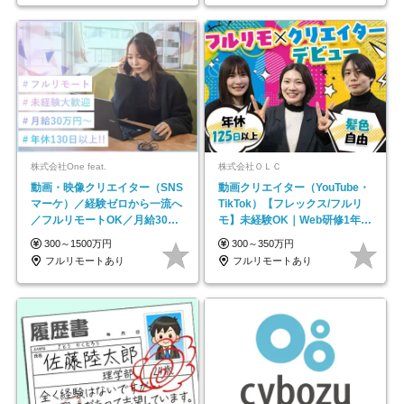
株式会社One feat.
株式会社ＯＬＣ
動画・映像クリエイター（SNS
動画クリエイター（YouTube・
マーケ）／経験ゼロから一流へ
TikTok）【フレックス/フルリ
／フルリモートOK／月給30万
モ】未経験OK｜Web研修1年間
円～／年休130日以上
｜副業OK
300～1500万円
300～350万円
フルリモートあり
フルリモートあり