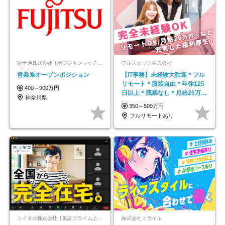
富士通株式会社【ポジションマッチ登録】
フルスタック株式会社
営業系オープンポジション
【IT事務】未経験大歓迎＊フル
リモート＊服装自由＊年休125
400～900万円
日以上＊残業なし＊月給26万円
神奈川県
以上
350～500万円
フルリモートあり
ミイダス株式会社【東証プライム上場パーソルグループ】
株式会社ミライル