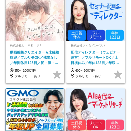
株式会社ＬＩＶＥ ＵＰ
株式会社さくらインベスト
動画編集クリエイター★未経験
配信ディレクター（ウェビナー
歓迎／フルリモOK／残業なし
運営）／フルリモートOK／土
／年間休日125日／髪・服・ネ
日祝休み／年休123日／年収
イル自由／研修充実で安心
600万円可
350～1000万円
400～600万円
フルリモートあり
フルリモートあり