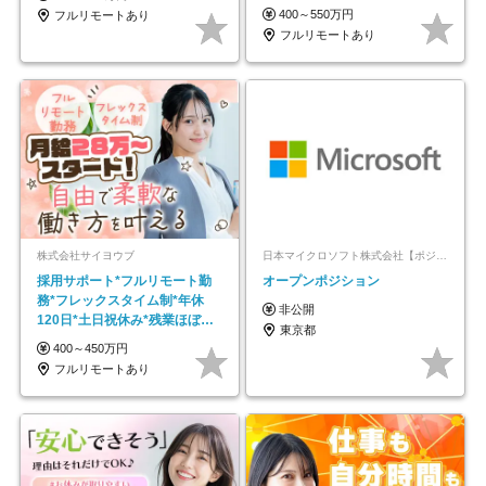
モートOK
400～550万円
フルリモートあり
フルリモートあり
株式会社サイヨウブ
日本マイクロソフト株式会社【ポジションマッチ登録】
採用サポート*フルリモート勤
オープンポジション
務*フレックスタイム制*年休
非公開
120日*土日祝休み*残業ほぼな
東京都
し*育児中社員8割以上
400～450万円
フルリモートあり