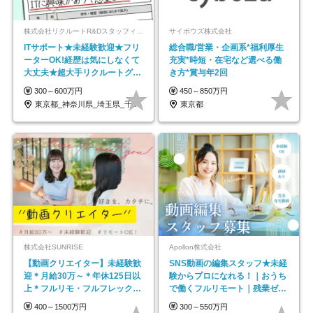
株式会社リクルートR&Dスタッフィング【リクルートグループ】
サイボウズ株式会社
ITサポート★未経験歓迎★フリ
総合職/営業・企画系*福利厚生
ーターOK!経歴は気にしなくて
充実*時短・在宅など選べる働
大丈夫★超大手リクルートグル
き方*賞与年2回
ープの正社員/sg
300～600万円
450～850万円
東京都_神奈川県_埼玉県_千葉県_大阪府…
東京都
株式会社SUNRISE
Apollon株式会社
【動画クリエイター】未経験歓
SNS動画の編集スタッフ★未経
迎＊月給30万～＊年休125日以
験からプロになれる！｜おうち
上＊フルリモ・フルフレックス
で働くフルリモート｜残業ゼロ
◆10名の採用が決定◆
で18時退勤◎
400～1500万円
300～550万円