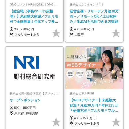
GMOコネクトHR株式会社【GMOインターネットグループ】
株式会社さくらインベスト
【総合職（事務/マーケ/広報
経営企画・リサーチ／月給30万
等）】未経験大歓迎／フルリモ
円～／リモートOK／土日祝休
可で全国募集！年収アップ多数
み／生成AIを活用できる方歓迎
★年休最大130日★
300～700万円
400～600万円
フルリモートあり
大阪府
株式会社野村総合研究所【ポジションマッチ登録】
株式会社SUNRISE
オープンポジション
【WEBデザイナー】未経験大
歓迎＊月給30万円＊年休125日
500～1500万円
＊研修充実＊フルリモ＊フルフ
東京都_神奈川県
レックス＊
400～1500万円
フルリモートあり