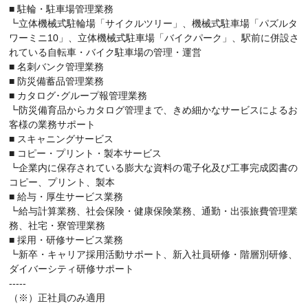
■ 駐輪・駐車場管理業務
┗立体機械式駐輪場「サイクルツリー」、機械式駐車場「パズルタ
ワーミニ10」、立体機械式駐車場「バイクパーク」、駅前に併設さ
れている自転車・バイク駐車場の管理・運営
■ 名刺バンク管理業務
■ 防災備蓄品管理業務
■ カタログ･グループ報管理業務
┗防災備育品からカタログ管理まで、きめ細かなサービスによるお
客様の業務サポート
■ スキャニングサービス
■ コピー・プリント・製本サービス
┗企業内に保存されている膨大な資料の電子化及び工事完成図書の
コピー、プリント、製本
■ 給与・厚生サービス業務
┗給与計算業務、社会保険・健康保険業務、通勤・出張旅費管理業
務、社宅・寮管理業務
■ 採用・研修サービス業務
┗新卒・キャリア採用活動サポート、新入社員研修・階層別研修、
ダイバーシティ研修サポート
-----
（※）正社員のみ適用