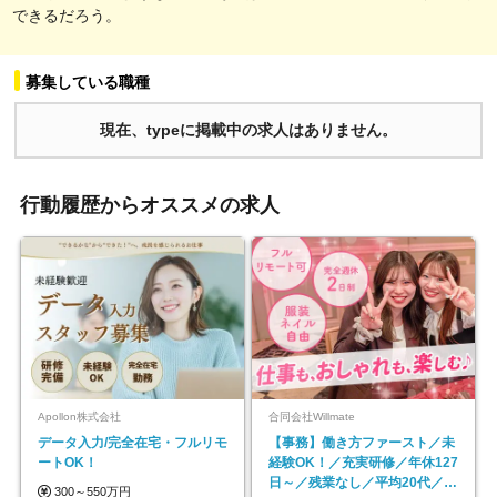
できるだろう。
募集している職種
現在、typeに掲載中の求人はありません。
行動履歴からオススメの求人
Apollon株式会社
合同会社Willmate
データ入力/完全在宅・フルリモ
【事務】働き方ファースト／未
ートOK！
経験OK！／充実研修／年休127
日～／残業なし／平均20代／リ
300～550万円