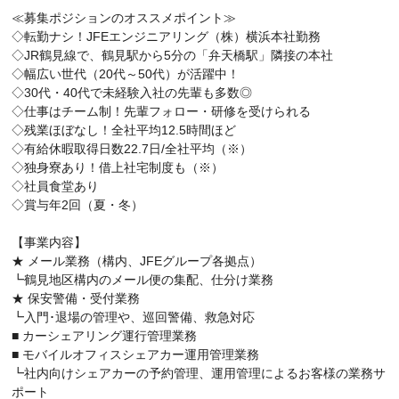
≪募集ポジションのオススメポイント≫
◇転勤ナシ！JFEエンジニアリング（株）横浜本社勤務
◇JR鶴見線で、鶴見駅から5分の「弁天橋駅」隣接の本社
◇幅広い世代（20代～50代）が活躍中！
◇30代・40代で未経験入社の先輩も多数◎
◇仕事はチーム制！先輩フォロー・研修を受けられる
◇残業ほぼなし！全社平均12.5時間ほど
◇有給休暇取得日数22.7日/全社平均（※）
◇独身寮あり！借上社宅制度も（※）
◇社員食堂あり
◇賞与年2回（夏・冬）
【事業内容】
★ メール業務（構内、JFEグループ各拠点）
┗鶴見地区構内のメール便の集配、仕分け業務
★ 保安警備・受付業務
┗入門･退場の管理や、巡回警備、救急対応
■ カーシェアリング運行管理業務
■ モバイルオフィスシェアカー運用管理業務
┗社内向けシェアカーの予約管理、運用管理によるお客様の業務サ
ポート