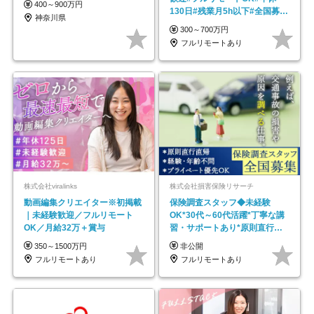
400～900万円
130日#残業月5h以下#全国募集
神奈川県
#最大1年の研修
300～700万円
フルリモートあり
株式会社viralinks
株式会社損害保険リサーチ
動画編集クリエイター※初掲載
保険調査スタッフ◆未経験
｜未経験歓迎／フルリモート
OK*30代～60代活躍*丁寧な講
OK／月給32万＋賞与
習・サポートあり*原則直行直
帰／全国募集・業務委託
350～1500万円
非公開
フルリモートあり
フルリモートあり