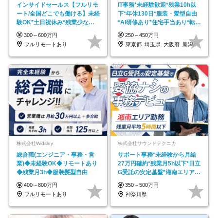
インサイドセールス【フルリモ
IT事務*未経験歓迎*残業10h以
ート/全国どこでも働ける】未経
下*年休130日*服装・髪型自由
験OK*土日祝休み*残業少なめ*
*AI研修あり*住宅手当あり*転勤
在宅勤務手当あり
なし
300～600万円
250～450万円
フルリモートあり
東京都_埼玉県_大阪府_新潟県_福岡県
株式会社Widsley
株式会社サウンドテクニカ
総合職(エンジニア・事務・営
サポート事務*未経験から月給
業)◆未経験OK◆リモートあり
27万円確約*残業月5h以下*日立
◆残業月3h◆服装髪型自由
G受託の安定基盤*湘南エリア勤
務
400～800万円
350～500万円
フルリモートあり
神奈川県