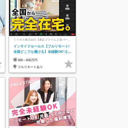
ミイダス株式会社【東証プライム上場パーソ
ルグループ】
レ
インサイドセールス【フルリモート/
全国どこでも働ける】未経験OK*土日
祝休み*残業少なめ*在宅勤務手当あり
300～600万円
フルリモートあり