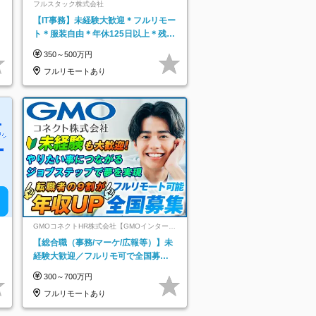
フルスタック株式会社
【IT事務】未経験大歓迎＊フルリモー
ト＊服装自由＊年休125日以上＊残業
なし＊月給26万円以上
350～500万円
フルリモートあり
GMOコネクトHR株式会社【GMOインターネ
ットグループ】
【総合職（事務/マーケ/広報等）】未
経験大歓迎／フルリモ可で全国募
集！年収アップ多数★年休最大130日
300～700万円
★
フルリモートあり