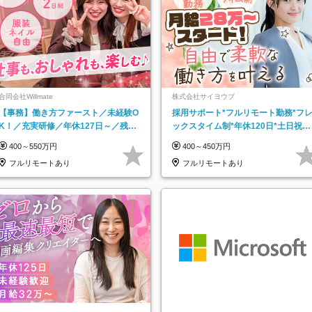
合同会社Willmate
株式会社サイヨウブ
【事務】働き方ファースト／未経験O
採用サポート*フルリモート勤務*フ
K！／充実研修／年休127日～／残業
ックスタイム制*年休120日*土日祝休
なし／平均20代／リモートOK
み*残業ほぼなし*育児中社員8割以上
400～550万円
400～450万円
フルリモートあり
フルリモートあり