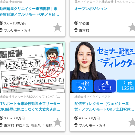
株式会社viralinks
日本マイクロソフト株式会社【ポジションマ
ッチ登録】
動画編集クリエイター※初掲載｜未
オープンポジション
経験歓迎／フルリモートOK／月給32
万＋賞与
350～1500万円
非公開
フルリモートあり
東京都
株式会社リクルートR&Dスタッフィング【リ
株式会社さくらインベスト
クルートグループ】
ITサポート★未経験歓迎★フリーター
配信ディレクター（ウェビナー運
OK!経歴は気にしなくて大丈夫★超大
営）／フルリモートOK／土日祝休み
手リクルートグループの正社員/sg
／年休123日／年収600万円可
300～600万円
400～600万円
東京都_神奈川県_埼玉県_千葉県_大
フルリモートあり
阪府…