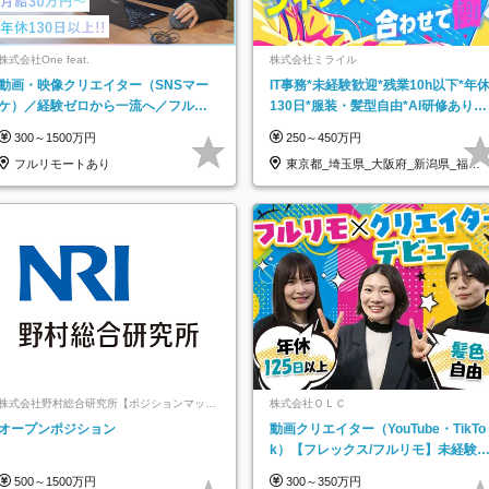
株式会社One feat.
株式会社ミライル
動画・映像クリエイター（SNSマー
IT事務*未経験歓迎*残業10h以下*年
ケ）／経験ゼロから一流へ／フルリ
130日*服装・髪型自由*AI研修あり*
モートOK／月給30万円～／年休130
住宅手当あり*転勤なし
300～1500万円
250～450万円
日以上
フルリモートあり
東京都_埼玉県_大阪府_新潟県_福岡
県
株式会社野村総合研究所【ポジションマッチ
株式会社ＯＬＣ
登録】
オープンポジション
動画クリエイター（YouTube・TikTo
k）【フレックス/フルリモ】未経験O
K｜Web研修1年間｜副業OK
500～1500万円
300～350万円