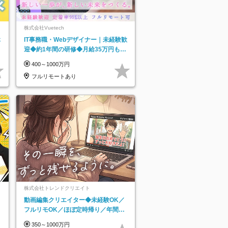
株式会社Vuetech
休
IT事務職・Webデザイナー｜未経験歓
迎◆約1年間の研修◆月給35万円も可
◆副業・フルリモート可◆年休126日
400～1000万円
フルリモートあり
株式会社トレンドクリエイト
動画編集クリエイター◆未経験OK／
フルリモOK／ほぼ定時帰り／年間休
日125日／髪・服・ネイル自由／副業
350～1000万円