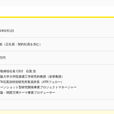
21年6月1日
0名（正社員・契約社員を含む）
0万円
取締役社長 CEO 石黒 浩
大阪大学大学院基礎工学研究科教授（栄誉教授）
TR石黒浩特別研究所客員所長（ATRフェロー）
ムーンショット型研究開発事業プロジェクトマネージャー
大阪・関西万博テーマ事業プロデューサー