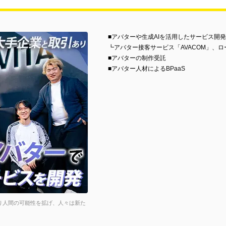
■アバターや生成AIを活用したサービス開発
┗アバター接客サービス「AVACOM」、
■アバターの制作受託
■アバター人材によるBPaaS
より人間の可能性を拡げ、人々は新た