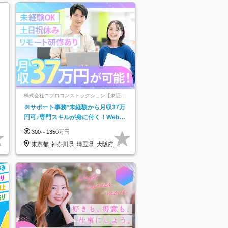
株式会社コプロコンストラクション【東証プ
ライム上場コプロ・ホールディングス子会
※サポート事務*未経験から月収37万
社】
円可♪専門スキルが身に付く！Web面
接＆リモート研修も充実♪/a
300～1350万円
東京都_神奈川県_埼玉県_大阪府_愛
知県…