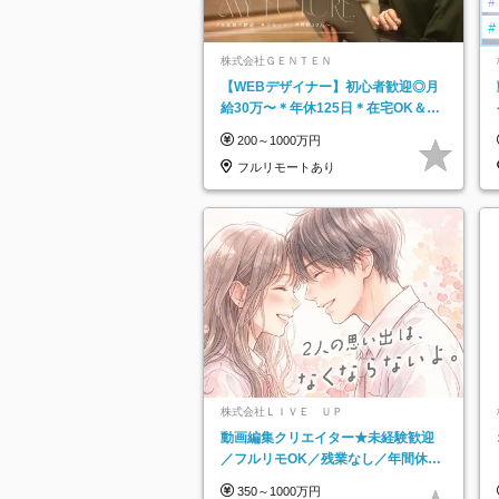
株式会社ＧＥＮＴＥＮ
【WEBデザイナー】初⼼者歓迎◎⽉
給30万〜＊年休125⽇＊在宅OK＆研
修あり＊フレックス
200～1000万円
フルリモートあり
株式会社ＬＩＶＥ ＵＰ
動画編集クリエイター★未経験歓迎
／フルリモOK／残業なし／年間休日
125日／髪・服・ネイル自由／研修充
350～1000万円