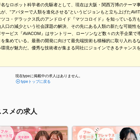
著名なロボット科学者の先駆者として、現在は大阪・関西万博のテーマ
が、“アバターで人類を進化させる”というビジョンもと立ち上げたAVI
マツコ・デラックス氏のアンドロイド『マツコロイド』を知っている方も
働人口の減少という社会課題の解決、その先にある人類の新たな可能性
客サービス『AVACOM』はサントリー、ローソンなど数々の大手企業で
目を集めている。最善の開発に向けて最先端技術も積極的に取り入れる
い環境が魅力だ。優秀な技術者が集まる同社にジョインできるチャンス
現在typeに掲載中の求人はありません。
typeトップに戻る
ススメの求人