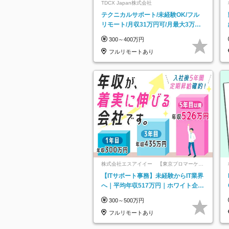
TDCX Japan株式会社
テクニカルサポート/未経験OK/フル
リモート/月収31万円可/月最大3万の
インセンティブ支給/平均年齢33歳
300～400万円
フルリモートあり
株式会社エスアイイー 【東京プロマーケッ
ト上場】
【ITサポート事務】未経験からIT業界
へ｜平均年収517万円｜ホワイト企業
認定｜年休134日｜リモートOK
300～500万円
フルリモートあり