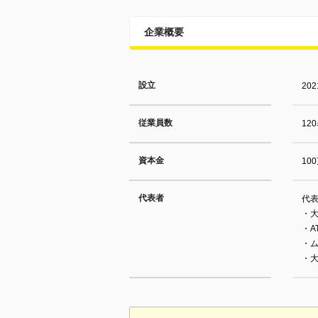
企業概要
設立
20
従業員数
12
資本金
10
代表者
代表
・
・A
・
・