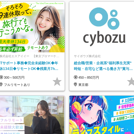
株式会社エスアイイー 【東京プロマーケッ
サイボウズ株式会社
ト上場】
ITサポート事務◆完全未経験OK◆年
総合職/営業・企画系*福利厚生充実*
休134日◆リモートOK◆残業月7h以
時短・在宅など選べる働き方*賞与年
下◆賞与年3回◆5年目まで必ず昇給
2回
300～500万円
450～850万円
フルリモートあり
東京都