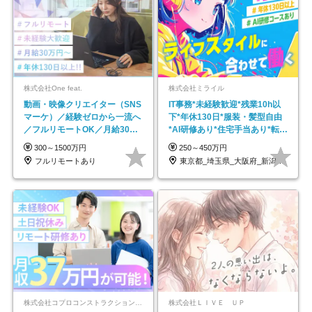
株式会社One feat.
株式会社ミライル
動画・映像クリエイター（SNS
IT事務*未経験歓迎*残業10h以
マーケ）／経験ゼロから一流へ
下*年休130日*服装・髪型自由
／フルリモートOK／月給30万
*AI研修あり*住宅手当あり*転勤
円～／年休130日以上
なし
300～1500万円
250～450万円
フルリモートあり
東京都_埼玉県_大阪府_新潟県_福岡県
株式会社コプロコンストラクション【東証プライム上場コプロ・ホールディングス子会社】
株式会社ＬＩＶＥ ＵＰ