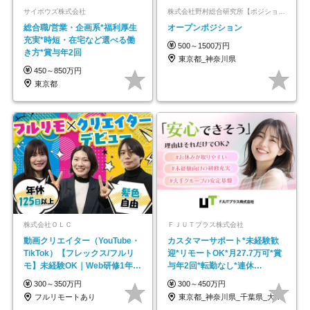
サイボウズ株式会社
株式会社野村総合研究所【ポジションマッチ登録】
総合職/営業・企画系*福利厚生
オープンポジション
充実*時短・在宅など選べる働
500～1500万円
き方*賞与年2回
東京都_神奈川県
450～850万円
東京都
株式会社ＯＬＣ
ＦＪＵＴプラス株式会社
動画クリエイター（YouTube・
カスタマーサポート*未経験歓
TikTok）【フレックス/フルリ
迎*リモートOK*月27.7万可*賞
モ】未経験OK｜Web研修1年間
与年2回*転勤なし*連休
｜副業OK
OK/ZE010232
300～350万円
300～450万円
フルリモートあり
東京都_神奈川県_千葉県_大阪府_愛知県…