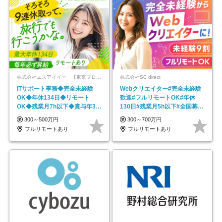
株式会社エスアイイー 【東京プロマーケット上場】
株式会社SC direct
ITサポート事務◆完全未経験
Webクリエイター#完全未経験
OK◆年休134日◆リモート
歓迎#フルリモートOK#年休
OK◆残業月7h以下◆賞与年3回
130日#残業月5h以下#全国募集
◆5年目まで必ず昇給
#最大1年の研修
300～500万円
300～700万円
フルリモートあり
フルリモートあり