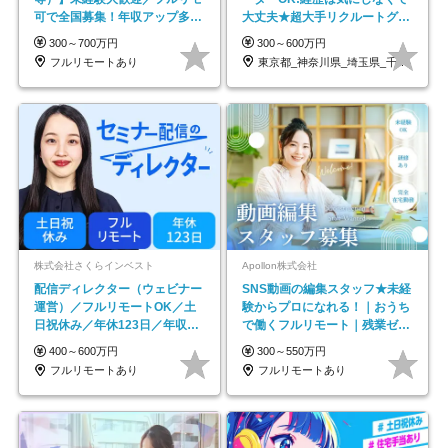
可で全国募集！年収アップ多数
大丈夫★超大手リクルートグル
★年休最大130日★
ープの正社員/sg
300～700万円
300～600万円
フルリモートあり
東京都_神奈川県_埼玉県_千葉県_大阪府…
株式会社さくらインベスト
Apollon株式会社
配信ディレクター（ウェビナー
SNS動画の編集スタッフ★未経
運営）／フルリモートOK／土
験からプロになれる！｜おうち
日祝休み／年休123日／年収
で働くフルリモート｜残業ゼロ
600万円可
で18時退勤◎
400～600万円
300～550万円
フルリモートあり
フルリモートあり