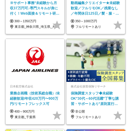
※サポート事務*未経験から月
動画編集クリエイター★未経験
収37万円可♪専門スキルが身に
歓迎／フルリモOK／残業なし
付く！Web面接＆リモート研修
／年間休日125日／髪・服・ネ
も充実♪/a
イル自由／研修充実で安心
300～1350万円
350～1000万円
東京都_神奈川県_埼玉県_大阪府_愛知県…
フルリモートあり
日本航空株式会社
株式会社損害保険リサーチ
業務企画職（技術系総合職）/未
保険調査スタッフ◆未経験
経験歓迎/年収420万円〜900万
OK*30代～60代活躍*丁寧な講
円/リモートフレックス可
習・サポートあり*原則直行直
帰／全国募集・業務委託
400～900万円
非公開
東京都_千葉県
フルリモートあり