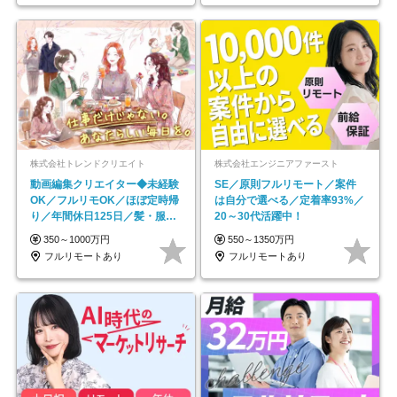
株式会社トレンドクリエイト
株式会社エンジニアファースト
動画編集クリエイター◆未経験
SE／原則フルリモート／案件
OK／フルリモOK／ほぼ定時帰
は自分で選べる／定着率93%／
り／年間休日125日／髪・服・
20～30代活躍中！
ネイル自由／副業OK
350～1000万円
550～1350万円
フルリモートあり
フルリモートあり