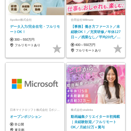
Apollon株式会社
合同会社Willmate
データ入力/完全在宅・フルリモ
【事務】働き方ファースト／未
ートOK！
経験OK！／充実研修／年休127
日～／残業なし／平均20代／リ
300～550万円
モートOK
400～550万円
フルリモートあり
フルリモートあり
日本マイクロソフト株式会社【ポジションマッチ登録】
株式会社viralinks
オープンポジション
動画編集クリエイター※初掲載
｜未経験歓迎／フルリモート
非公開
OK／月給32万＋賞与
東京都