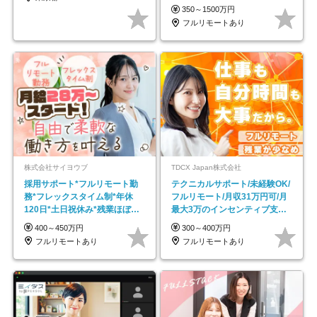
350～1500万円
フルリモートあり
株式会社サイヨウブ
TDCX Japan株式会社
採用サポート*フルリモート勤
テクニカルサポート/未経験OK/
務*フレックスタイム制*年休
フルリモート/月収31万円可/月
120日*土日祝休み*残業ほぼな
最大3万のインセンティブ支給/
し*育児中社員8割以上
平均年齢33歳
400～450万円
300～400万円
フルリモートあり
フルリモートあり