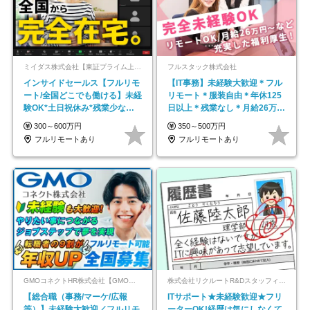
ミイダス株式会社【東証プライム上場パーソルグループ】
フルスタック株式会社
インサイドセールス【フルリモ
【IT事務】未経験大歓迎＊フル
ート/全国どこでも働ける】未経
リモート＊服装自由＊年休125
験OK*土日祝休み*残業少なめ*
日以上＊残業なし＊月給26万円
在宅勤務手当あり
以上
300～600万円
350～500万円
フルリモートあり
フルリモートあり
GMOコネクトHR株式会社【GMOインターネットグループ】
株式会社リクルートR&Dスタッフィング【リクルートグループ】
【総合職（事務/マーケ/広報
ITサポート★未経験歓迎★フリ
等）】未経験大歓迎／フルリモ
ーターOK!経歴は気にしなくて