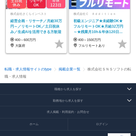
株式会社さくらインベスト
株式会社Ｃ Ａｄｄｉｔｉｏｎ
経営企画・リサーチ／月給30万
初級エンジニア★未経験OK★
円～／リモートOK／土日祝休
フルリモートOK★月給32万円
み／生成AIを活用できる方歓迎
～★残業月10h＆年休120日以
上★副業可
400～600万円
400～1500万円
大阪府
フルリモートあり
転職・求人情報サイトのtype
掲載企業一覧
株式会社ＳＮＳソフトの転
職・求人情報
職種から求人を探す
勤務地から求人を探す
求人掲載・利用規約・お問合せ
ホーム
ログイン