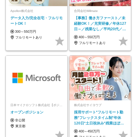
Apollon株式会社
合同会社Willmate
データ入力/完全在宅・フルリモ
【事務】働き方ファースト／未
ートOK！
経験OK！／充実研修／年休127
日～／残業なし／平均20代／リ
300～550万円
モートOK
400～550万円
フルリモートあり
フルリモートあり
日本マイクロソフト株式会社【ポジションマッチ登録】
株式会社サイヨウブ
オープンポジション
採用サポート*フルリモート勤
務*フレックスタイム制*年休
非公開
120日*土日祝休み*残業ほぼな
東京都
し*育児中社員8割以上
400～450万円