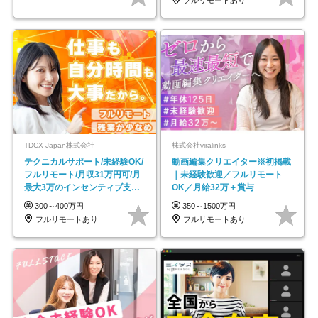
フルリモートあり
TDCX Japan株式会社
株式会社viralinks
テクニカルサポート/未経験OK/
動画編集クリエイター※初掲載
フルリモート/月収31万円可/月
｜未経験歓迎／フルリモート
最大3万のインセンティブ支給/
OK／月給32万＋賞与
平均年齢33歳
300～400万円
350～1500万円
フルリモートあり
フルリモートあり