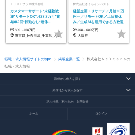
ＦＪＵＴプラス株式会社
株式会社さくらインベスト
カスタマーサポート*未経験歓
経営企画・リサーチ／月給30万
迎*リモートOK*月27.7万可*賞
円～／リモートOK／土日祝休
与年2回*転勤なし*連休
み／生成AIを活用できる方歓迎
OK/ZE010232
300～450万円
400～600万円
東京都_神奈川県_千葉県_大阪府_愛知県…
大阪府
転職・求人情報サイトのtype
掲載企業一覧
株式会社ＮｅＸｔａｒｓの
転職・求人情報
職種から求人を探す
勤務地から求人を探す
求人掲載・利用規約・お問合せ
ホーム
ログイン