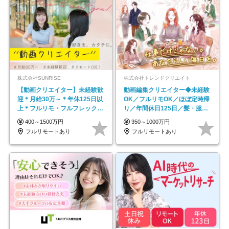
株式会社SUNRISE
株式会社トレンドクリエイト
【動画クリエイター】未経験歓
動画編集クリエイター◆未経験
迎＊月給30万～＊年休125日以
OK／フルリモOK／ほぼ定時帰
上＊フルリモ・フルフレックス
り／年間休日125日／髪・服・
◆10名の採用が決定◆
ネイル自由／副業OK
400～1500万円
350～1000万円
フルリモートあり
フルリモートあり