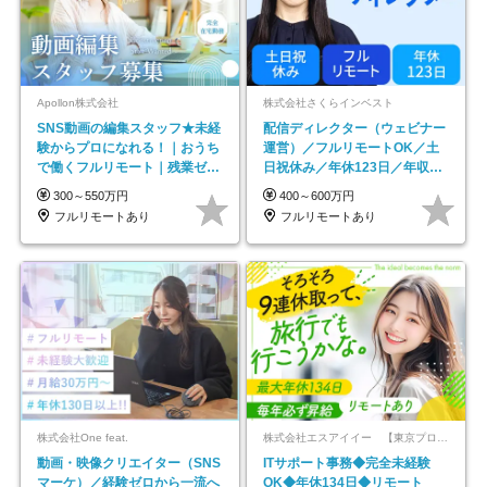
Apollon株式会社
株式会社さくらインベスト
SNS動画の編集スタッフ★未経
配信ディレクター（ウェビナー
験からプロになれる！｜おうち
運営）／フルリモートOK／土
で働くフルリモート｜残業ゼロ
日祝休み／年休123日／年収
で18時退勤◎
600万円可
300～550万円
400～600万円
フルリモートあり
フルリモートあり
株式会社One feat.
株式会社エスアイイー 【東京プロマーケット上場】
動画・映像クリエイター（SNS
ITサポート事務◆完全未経験
マーケ）／経験ゼロから一流へ
OK◆年休134日◆リモート