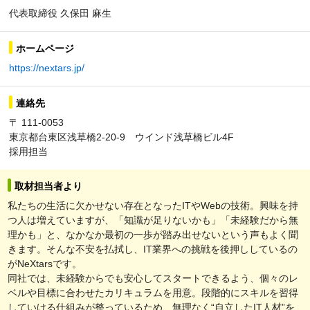
代表取締役 久保田 麻生
ホームページ
https://nextars.jp/
連絡先
〒 111-0053
東京都台東区浅草橋2-20-9 ウインド浅草橋ビル4F
採用担当
取材担当者より
私たちの生活に欠かせない存在となったITやWebの技術。興味を持
つ人は増えていますが、「知識が足りないかも」「未経験だから無
理かも」と、なかなか最初の一歩が踏み出せないという声もよく聞
きます。そんな不安を払拭し、IT業界への挑戦を後押ししているの
がNeXtarsです。
同社では、未経験からでも安心してスタートできるよう、個々のレ
ベルや目標に合わせたカリキュラムを用意。段階的にスキルを習得
していける仕組みが整っているため、無理なく“自立したIT人材”を