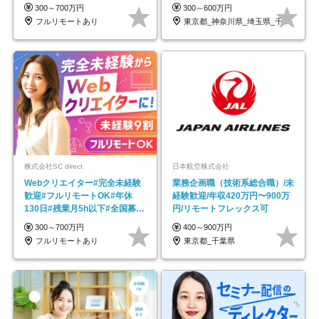
★年休最大130日★
ープの正社員/sg
300～700万円
300～600万円
フルリモートあり
東京都_神奈川県_埼玉県_千葉県_大阪府…
株式会社SC direct
日本航空株式会社
Webクリエイター#完全未経験
業務企画職（技術系総合職）/未
歓迎#フルリモートOK#年休
経験歓迎/年収420万円〜900万
130日#残業月5h以下#全国募集
円/リモートフレックス可
#最大1年の研修
300～700万円
400～900万円
フルリモートあり
東京都_千葉県