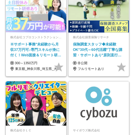
株式会社コプロコンストラクション【東証プライム上場コプロ・ホールディングス子会社】
株式会社損害保険リサーチ
※サポート事務*未経験から月
保険調査スタッフ◆未経験
収37万円可♪専門スキルが身に
OK*30代～60代活躍*丁寧な講
付く！Web面接＆リモート研修
習・サポートあり*原則直行直
も充実♪/a
帰／全国募集・業務委託
300～1350万円
非公開
東京都_神奈川県_埼玉県_大阪府_愛知県…
フルリモートあり
株式会社ＯＬＣ
サイボウズ株式会社