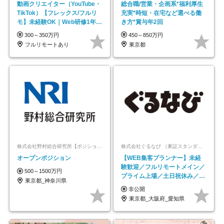
動画クリエイター（YouTube・
総合職/営業・企画系*福利厚生
TikTok）【フレックス/フルリ
充実*時短・在宅など選べる働
モ】未経験OK｜Web研修1年間
き方*賞与年2回
｜副業OK
300～350万円
450～850万円
フルリモートあり
東京都
株式会社野村総合研究所【ポジションマッチ登録】
株式会社ぐるなび （東証スタンダード上場）
オープンポジション
【WEB集客プランナー】未経
験歓迎／フルリモートメイン／
500～1500万円
プライム上場／土日祝休み／東
東京都_神奈川県
京・大阪・名古屋
非公開
東京都_大阪府_愛知県