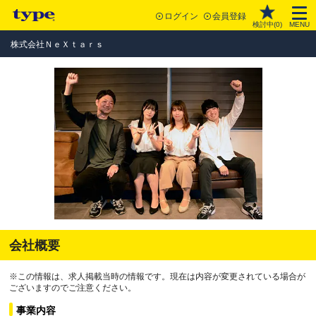
ログイン
会員登録
検討中(
0
)
MENU
株式会社ＮｅＸｔａｒｓ
会社概要
※この情報は、求人掲載当時の情報です。現在は内容が変更されている場合が
ございますのでご注意ください。
事業内容