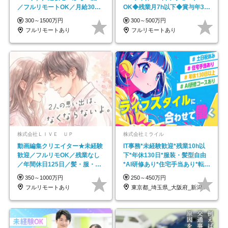
／フルリモートOK／月給30万
OK◆残業月7h以下◆賞与年3回
円～／年休130日以上
◆5年目まで必ず昇給
300～1500万円
300～500万円
フルリモートあり
フルリモートあり
株式会社ＬＩＶＥ ＵＰ
株式会社ミライル
動画編集クリエイター★未経験
IT事務*未経験歓迎*残業10h以
歓迎／フルリモOK／残業なし
下*年休130日*服装・髪型自由
／年間休日125日／髪・服・ネ
*AI研修あり*住宅手当あり*転勤
イル自由／研修充実で安心
なし
350～1000万円
250～450万円
フルリモートあり
東京都_埼玉県_大阪府_新潟県_福岡県