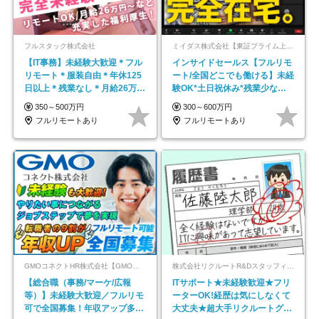
フルスタック株式会社
ミイダス株式会社【東証プライム上場パーソルグループ】
【IT事務】未経験大歓迎＊フル
インサイドセールス【フルリモ
リモート＊服装自由＊年休125
ート/全国どこでも働ける】未経
日以上＊残業なし＊月給26万円
験OK*土日祝休み*残業少なめ*
以上
在宅勤務手当あり
350～500万円
300～600万円
フルリモートあり
フルリモートあり
GMOコネクトHR株式会社【GMOインターネットグループ】
株式会社リクルートR&Dスタッフィング【リクルートグループ】
【総合職（事務/マーケ/広報
ITサポート★未経験歓迎★フリ
等）】未経験大歓迎／フルリモ
ーターOK!経歴は気にしなくて
可で全国募集！年収アップ多数
大丈夫★超大手リクルートグル