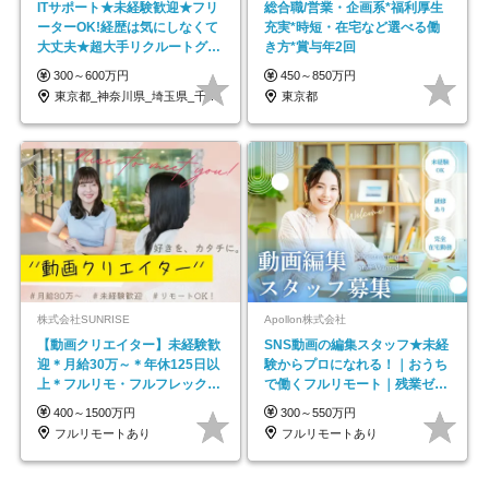
ITサポート★未経験歓迎★フリ
総合職/営業・企画系*福利厚生
ーターOK!経歴は気にしなくて
充実*時短・在宅など選べる働
大丈夫★超大手リクルートグル
き方*賞与年2回
ープの正社員/sg
300～600万円
450～850万円
東京都_神奈川県_埼玉県_千葉県_大阪府…
東京都
株式会社SUNRISE
Apollon株式会社
【動画クリエイター】未経験歓
SNS動画の編集スタッフ★未経
迎＊月給30万～＊年休125日以
験からプロになれる！｜おうち
上＊フルリモ・フルフレックス
で働くフルリモート｜残業ゼロ
◆10名の採用が決定◆
で18時退勤◎
400～1500万円
300～550万円
フルリモートあり
フルリモートあり