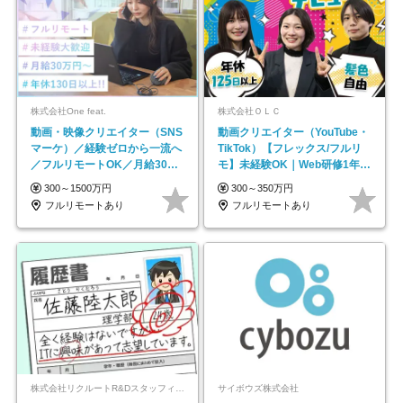
株式会社One feat.
株式会社ＯＬＣ
動画・映像クリエイター（SNS
動画クリエイター（YouTube・
マーケ）／経験ゼロから一流へ
TikTok）【フレックス/フルリ
／フルリモートOK／月給30万
モ】未経験OK｜Web研修1年間
円～／年休130日以上
｜副業OK
300～1500万円
300～350万円
フルリモートあり
フルリモートあり
株式会社リクルートR&Dスタッフィング【リクルートグループ】
サイボウズ株式会社