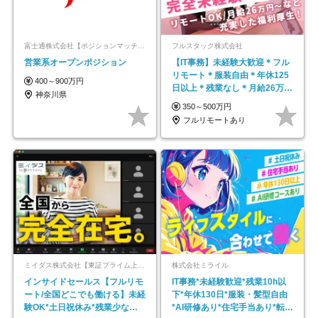
富士通株式会社【ポジションマッチ登録】
フルスタック株式会社
営業系オープンポジション
【IT事務】未経験大歓迎＊フル
リモート＊服装自由＊年休125
400～900万円
日以上＊残業なし＊月給26万円
神奈川県
以上
350～500万円
フルリモートあり
ミイダス株式会社【東証プライム上場パーソルグループ】
株式会社ミライル
インサイドセールス【フルリモ
IT事務*未経験歓迎*残業10h以
ート/全国どこでも働ける】未経
下*年休130日*服装・髪型自由
験OK*土日祝休み*残業少なめ*
*AI研修あり*住宅手当あり*転勤