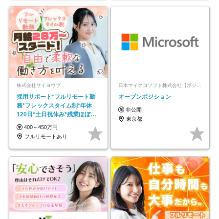
株式会社サイヨウブ
日本マイクロソフト株式会社【ポジションマッチ登録】
採用サポート*フルリモート勤
オープンポジション
務*フレックスタイム制*年休
非公開
120日*土日祝休み*残業ほぼな
東京都
し*育児中社員8割以上
400～450万円
フルリモートあり