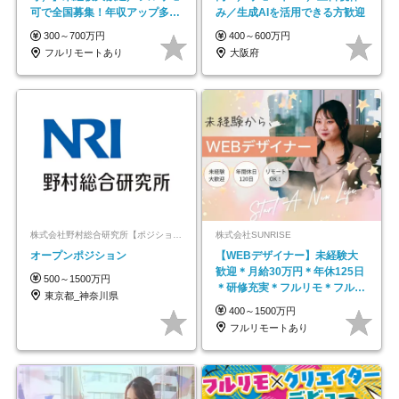
可で全国募集！年収アップ多数
み／生成AIを活用できる方歓迎
★年休最大130日★
300～700万円
400～600万円
フルリモートあり
大阪府
株式会社野村総合研究所【ポジションマッチ登録】
株式会社SUNRISE
オープンポジション
【WEBデザイナー】未経験大
歓迎＊月給30万円＊年休125日
500～1500万円
＊研修充実＊フルリモ＊フルフ
東京都_神奈川県
レックス＊
400～1500万円
フルリモートあり