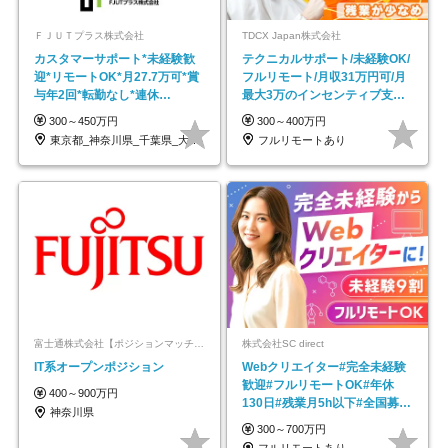
ＦＪＵＴプラス株式会社
TDCX Japan株式会社
カスタマーサポート*未経験歓
テクニカルサポート/未経験OK/
迎*リモートOK*月27.7万可*賞
フルリモート/月収31万円可/月
与年2回*転勤なし*連休
最大3万のインセンティブ支給/
OK/ZE010232
平均年齢33歳
300～450万円
300～400万円
東京都_神奈川県_千葉県_大阪府_愛知県…
フルリモートあり
富士通株式会社【ポジションマッチ登録】
株式会社SC direct
IT系オープンポジション
Webクリエイター#完全未経験
歓迎#フルリモートOK#年休
400～900万円
130日#残業月5h以下#全国募集
神奈川県
#最大1年の研修
300～700万円