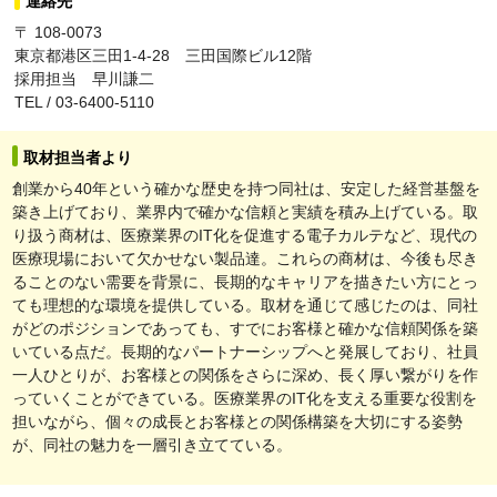
連絡先
〒 108-0073
東京都港区三田1-4-28 三田国際ビル12階
採用担当 早川謙二
TEL / 03-6400-5110
取材担当者より
創業から40年という確かな歴史を持つ同社は、安定した経営基盤を
築き上げており、業界内で確かな信頼と実績を積み上げている。取
り扱う商材は、医療業界のIT化を促進する電子カルテなど、現代の
医療現場において欠かせない製品達。これらの商材は、今後も尽き
ることのない需要を背景に、長期的なキャリアを描きたい方にとっ
ても理想的な環境を提供している。取材を通じて感じたのは、同社
がどのポジションであっても、すでにお客様と確かな信頼関係を築
いている点だ。長期的なパートナーシップへと発展しており、社員
一人ひとりが、お客様との関係をさらに深め、長く厚い繋がりを作
っていくことができている。医療業界のIT化を支える重要な役割を
担いながら、個々の成長とお客様との関係構築を大切にする姿勢
が、同社の魅力を一層引き立てている。