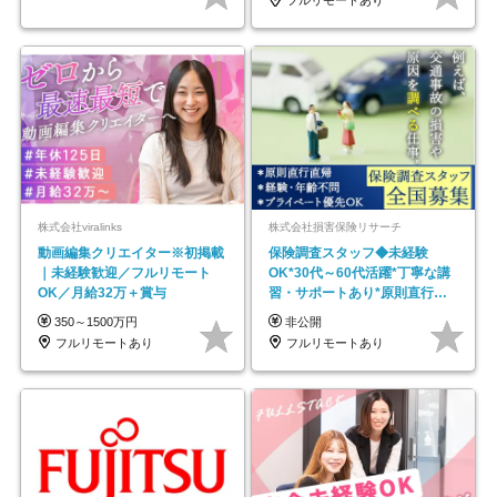
フルリモートあり
株式会社viralinks
株式会社損害保険リサーチ
動画編集クリエイター※初掲載
保険調査スタッフ◆未経験
｜未経験歓迎／フルリモート
OK*30代～60代活躍*丁寧な講
OK／月給32万＋賞与
習・サポートあり*原則直行直
帰／全国募集・業務委託
350～1500万円
非公開
フルリモートあり
フルリモートあり