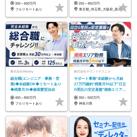
在宅勤務手当あり
なし
300～600万円
250～450万円
フルリモートあり
東京都_埼玉県_大阪府_新潟県_福岡県
株式会社Widsley
株式会社サウンドテクニカ
総合職(エンジニア・事務・営
サポート事務*未経験から月給
業)◆未経験OK◆リモートあり
27万円確約*残業月5h以下*日立
◆残業月3h◆服装髪型自由
G受託の安定基盤*湘南エリア勤
務
400～800万円
350～500万円
フルリモートあり
神奈川県