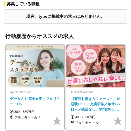
募集している職種
現在、typeに掲載中の求人はありません。
行動履歴からオススメの求人
Apollon株式会社
合同会社Willmate
データ入力/完全在宅・フルリモ
【事務】働き方ファースト／未
ートOK！
経験OK！／充実研修／年休127
日～／残業なし／平均20代／リ
300～550万円
モートOK
400～550万円
フルリモートあり
フルリモートあり