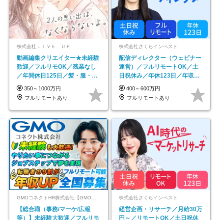
株式会社ＬＩＶＥ ＵＰ
株式会社さくらインベスト
動画編集クリエイター★未経験
配信ディレクター（ウェビナー
歓迎／フルリモOK／残業なし
運営）／フルリモートOK／土
／年間休日125日／髪・服・ネ
日祝休み／年休123日／年収
イル自由／研修充実で安心
600万円可
350～1000万円
400～600万円
フルリモートあり
フルリモートあり
GMOコネクトHR株式会社【GMOインターネットグループ】
株式会社さくらインベスト
【総合職（事務/マーケ/広報
経営企画・リサーチ／月給30万
等）】未経験大歓迎／フルリモ
円～／リモートOK／土日祝休