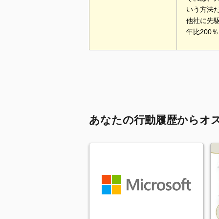
いう方法
他社に先
年比20
あなたの行動履歴からオ