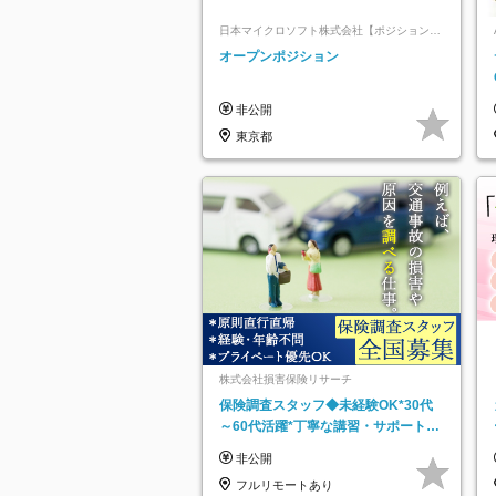
日本マイクロソフト株式会社【ポジションマ
ッチ登録】
オープンポジション
非公開
東京都
株式会社損害保険リサーチ
保険調査スタッフ◆未経験OK*30代
～60代活躍*丁寧な講習・サポートあ
り*原則直行直帰／全国募集・業務委
非公開
託
フルリモートあり