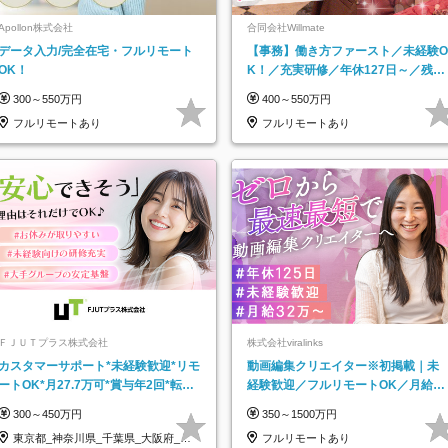
Apollon株式会社
合同会社Willmate
データ入力/完全在宅・フルリモート
【事務】働き方ファースト／未経験O
OK！
K！／充実研修／年休127日～／残業
なし／平均20代／リモートOK
300～550万円
400～550万円
フルリモートあり
フルリモートあり
ＦＪＵＴプラス株式会社
株式会社viralinks
カスタマーサポート*未経験歓迎*リモ
動画編集クリエイター※初掲載｜未
ートOK*月27.7万可*賞与年2回*転勤
経験歓迎／フルリモートOK／月給32
なし*連休OK/ZE010232
万＋賞与
300～450万円
350～1500万円
東京都_神奈川県_千葉県_大阪府_愛
フルリモートあり