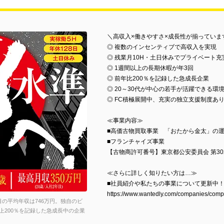
＼高収入×働きやすさ×成長性が揃っていま
◎ 複数のインセンティブで高収入を実現
◎ 残業月10H・土日休みでプライベート充
◎ 1週間以上の長期休暇が年3回
◎ 前年比200％を記録した急成長企業
◎ 20～30代が中心の若手が活躍できる環
◎ FC積極展開中、充実の独立支援制度あ
≪事業内容≫
■高価古物買取事業 「おたから金太」の
■フランチャイズ事業
【古物商許可番号】東京都公安委員会 第3021
≪さらに詳しく知りたい方は…≫
■社員紹介や私たちの事業について更新中
https://www.wantedly.com/companies/comp
の平均年収は746万円。独自のビ
200％を記録した急成長中の企業