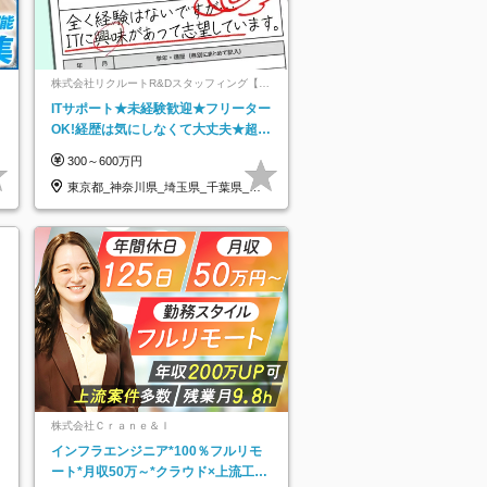
ネ
株式会社リクルートR&Dスタッフィング【リ
クルートグループ】
ITサポート★未経験歓迎★フリーター
OK!経歴は気にしなくて大丈夫★超大
手リクルートグループの正社員/sg
300～600万円
東京都_神奈川県_埼玉県_千葉県_大
阪府…
株式会社Ｃｒａｎｅ＆Ｉ
インフラエンジニア*100％フルリモ
ート*月収50万～*クラウド×上流工程