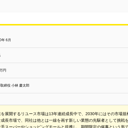
20年 6月
名
0万円
取締役 小林 慶太郎
を展開するリユース市場は13年連続成長中で、2030年にはその市場
な成長市場で、同社は他とは一線を画す新しい業態の先駆者として挑戦
大手スーパーやショッピングモールと提携し、期間限定の催事という形