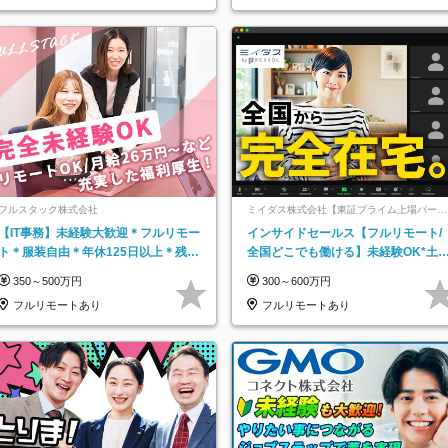
知県…
フルスタック株式会社
ミイダス株式会社【東証プライム上場パーソ
ルグループ】
【IT事務】未経験大歓迎＊フルリモー
インサイドセールス【フルリモート/
ト＊服装自由＊年休125日以上＊残業
全国どこでも働ける】未経験OK*土
なし＊月給26万円以上
祝休み*残業少なめ*在宅勤務手当あ
350～500万円
300～600万円
フルリモートあり
フルリモートあり