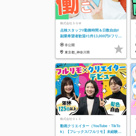
株式会社ＳＧＭ
点検スタッフ#勤務時間＆日数自由#
副業希望者歓迎#1件13,000円#フリー
ターOK#資格スキル不要
非公開
東京都_神奈川県
株式会社ＯＬＣ
動画クリエイター（YouTube・TikTo
k）【フレックス/フルリモ】未経験O