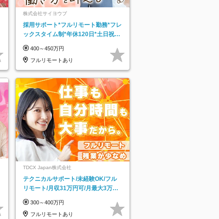
株式会社サイヨウブ
採用サポート*フルリモート勤務*フレ
ックスタイム制*年休120日*土日祝休
み*残業ほぼなし*育児中社員8割以上
400～450万円
フルリモートあり
TDCX Japan株式会社
テクニカルサポート/未経験OK/フル
リモート/月収31万円可/月最大3万の
インセンティブ支給/平均年齢33歳
300～400万円
フルリモートあり