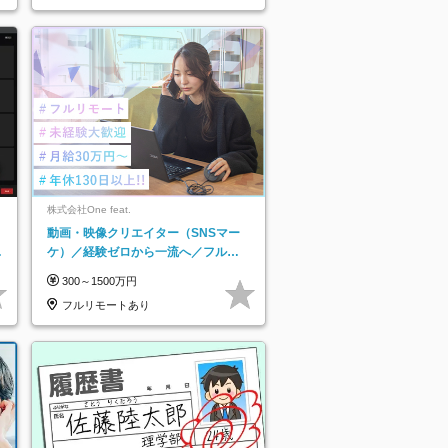
株式会社One feat.
動画・映像クリエイター（SNSマー
日
ケ）／経験ゼロから一流へ／フルリ
り
モートOK／月給30万円～／年休130
300～1500万円
日以上
フルリモートあり