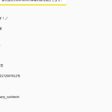
株式会社CurioTechの事業内容を紹介します。
す！／
実
境
り
運営
72007612号
！
any_curiotech