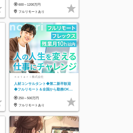
*前職給与保証*残業月9.8h
600～1200万円
フルリモートあり
ｎｏｔａｒｉ株式会社
人材コンサルタント◆第二新卒歓迎
◆フルリモート＆全国から勤務OK◆
残業月10h以内◆フレックス制
250～500万円
フルリモートあり