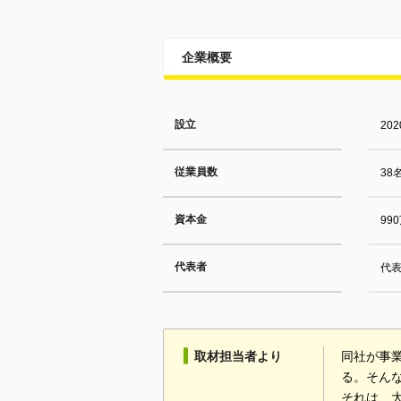
企業概要
設立
20
従業員数
38
資本金
99
代表者
代表
取材担当者より
同社が事業
る。そん
それは、