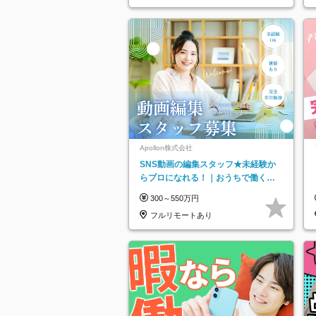
Apollon株式会社
SNS動画の編集スタッフ★未経験か
らプロになれる！｜おうちで働くフ
ルリモート｜残業ゼロで18時退勤◎
300～550万円
フルリモートあり