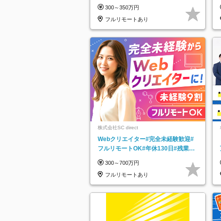
K｜Web研修1年間｜副業OK
300～350万円
フルリモートあり
株式会社SC direct
Webクリエイター#完全未経験歓迎#
フルリモートOK#年休130日#残業月
5h以下#全国募集#最大1年の研修
300～700万円
フルリモートあり