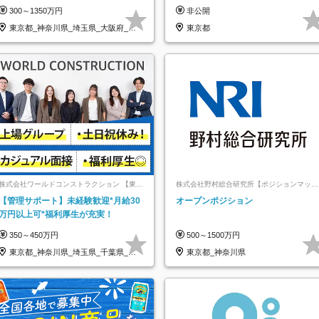
修あり☆土日祝休☆20代～30代活躍/
300～1350万円
非公開
b
東京都_神奈川県_埼玉県_大阪府_愛
東京都
知県…
株式会社ワールドコンストラクション 【東証
株式会社野村総合研究所【ポジションマッチ
一部】 (ワールドホールディングス・グルー
登録】
【管理サポート】未経験歓迎*月給30
オープンポジション
プ)
万円以上可*福利厚生が充実！
350～450万円
500～1500万円
東京都_神奈川県_埼玉県_千葉県_大
東京都_神奈川県
阪府…