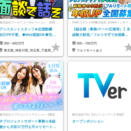
株式会社ワールドコーポレーション 採用事
GMOコネクトHR株式会社【GMOインター
業部【上場グループ】
ットグループ】
アシスタントスタッフ★志望動機・
【総合職（事務/マーケ/広報等）】未
自己PR不要。◆Web面談OK◆完全
経験大歓迎／フルリモ可で全国募
週休2日◆年収700万円可/p13
集！年収アップ多数★年休最大130日
350～600万円
300～700万円
★
東京都_神奈川県_埼玉県_千葉県_大
フルリモートあり
阪府…
株式会社コプロコンストラクション【東証プ
株式会社TVer【ポジションマッチ登録】
ライム上場コプロ・ホールディングス子会
※プロジェクトサポート事務☆未経
オープンポジション
社】
験から月収37万円も可☆リモート研