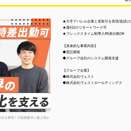
株
★大手アパレル企業と直取引を実現/直請け
★週4日のリモートワーク可
★フレックスタイム制導入/時差出勤OK
【具体的な事業内容】
◆受託開発
◆グループ会社のシステム開発支援
【グループ企業】
◆株式会社ヴェスト
◆株式会社ヴェストホールディングス
取引を実現！大規模案件に最上流か