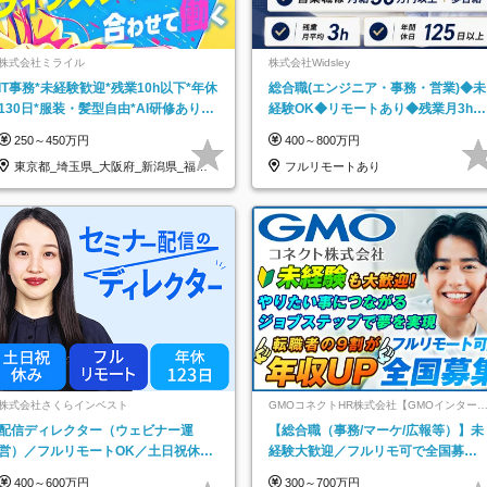
株式会社ミライル
株式会社Widsley
IT事務*未経験歓迎*残業10h以下*年休
総合職(エンジニア・事務・営業)◆未
130日*服装・髪型自由*AI研修あり*
経験OK◆リモートあり◆残業月3h◆
住宅手当あり*転勤なし
服装髪型自由
250～450万円
400～800万円
東京都_埼玉県_大阪府_新潟県_福岡
フルリモートあり
県
株式会社さくらインベスト
GMOコネクトHR株式会社【GMOインター
ットグループ】
配信ディレクター（ウェビナー運
【総合職（事務/マーケ/広報等）】未
営）／フルリモートOK／土日祝休み
経験大歓迎／フルリモ可で全国募
／年休123日／年収600万円可
集！年収アップ多数★年休最大130日
400～600万円
300～700万円