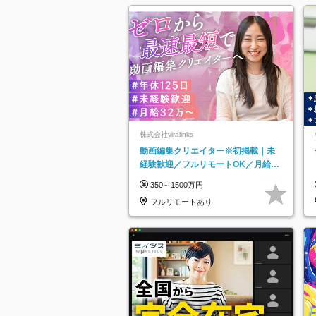
株式会社viralinks
動画編集クリエイター※初掲載｜未
経験歓迎／フルリモートOK／月給32
万＋賞与
350～1500万円
フルリモートあり