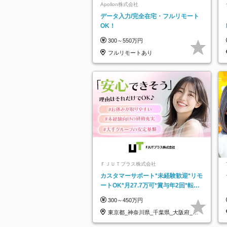
Apollon株式会社
データ入力/完全在宅・フルリモート
OK！
300～550万円
フルリモートあり
ＦＪＵＴプラス株式会社
カスタマーサポート*未経験歓迎*リモ
ートOK*月27.7万可*賞与年2回*転勤
なし*連休OK/ZE010232
300～450万円
東京都_神奈川県_千葉県_大阪府_愛
知県…