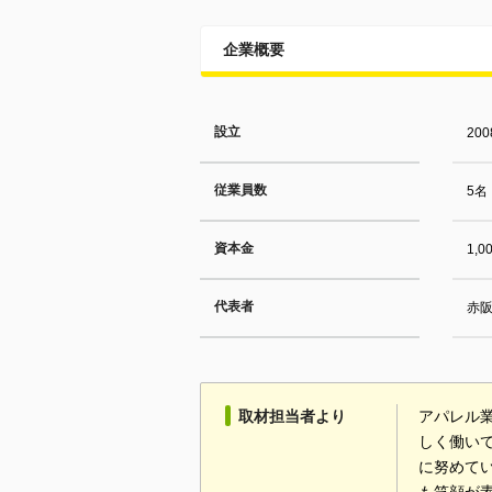
企業概要
設立
20
従業員数
5名
資本金
1,
代表者
赤阪
取材担当者より
アパレル
しく働い
に努めて