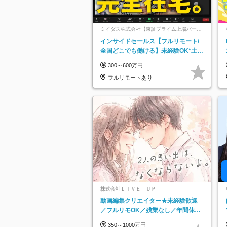
ミイダス株式会社【東証プライム上場パーソ
ルグループ】
インサイドセールス【フルリモート/
全国どこでも働ける】未経験OK*土日
祝休み*残業少なめ*在宅勤務手当あり
300～600万円
フルリモートあり
株式会社ＬＩＶＥ ＵＰ
動画編集クリエイター★未経験歓迎
／フルリモOK／残業なし／年間休日
125日／髪・服・ネイル自由／研修充
350～1000万円