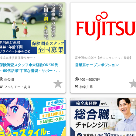
株式会社損害保険リサーチ
富士通株式会社【ポジションマッチ登録】
保険調査スタッフ◆未経験OK*30代
営業系オープンポジション
～60代活躍*丁寧な講習・サポートあ
り*原則直行直帰／全国募集・業務委
非公開
400～900万円
託
フルリモートあり
神奈川県