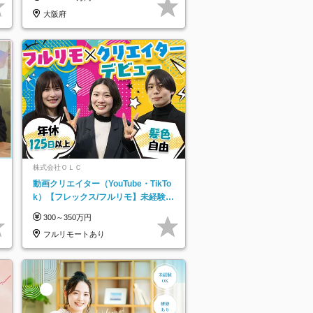
大阪府
株式会社ＯＬＣ
動画クリエイター（YouTube・TikTo
k）【フレックス/フルリモ】未経験O
K｜Web研修1年間｜副業OK
300～350万円
フルリモートあり