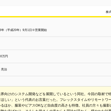
株
08年（平成20年）9月1日※営業開始
000万円
 亮治
業界向けのシステム開発などを展開しているという同社。今回の取材で
てほしい」という代表のお言葉だった。フレックスタイムやリモートワ
いるほか、服装やピアスOKなど自由度の高さも特徴。社員の方々も撮影