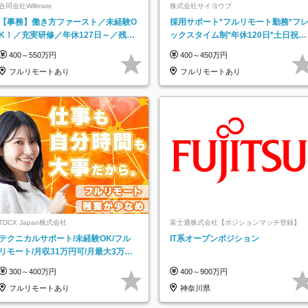
合同会社Willmate
株式会社サイヨウブ
【事務】働き方ファースト／未経験O
採用サポート*フルリモート勤務*フ
K！／充実研修／年休127日～／残業
ックスタイム制*年休120日*土日祝休
なし／平均20代／リモートOK
み*残業ほぼなし*育児中社員8割以上
400～550万円
400～450万円
フルリモートあり
フルリモートあり
TDCX Japan株式会社
富士通株式会社【ポジションマッチ登録】
テクニカルサポート/未経験OK/フル
IT系オープンポジション
リモート/月収31万円可/月最大3万の
インセンティブ支給/平均年齢33歳
300～400万円
400～900万円
フルリモートあり
神奈川県