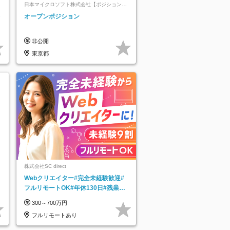
日本マイクロソフト株式会社【ポジションマ
ッチ登録】
レ
オープンポジション
非公開
東京都
株式会社SC direct
Webクリエイター#完全未経験歓迎#
フルリモートOK#年休130日#残業月
5h以下#全国募集#最大1年の研修
300～700万円
フルリモートあり