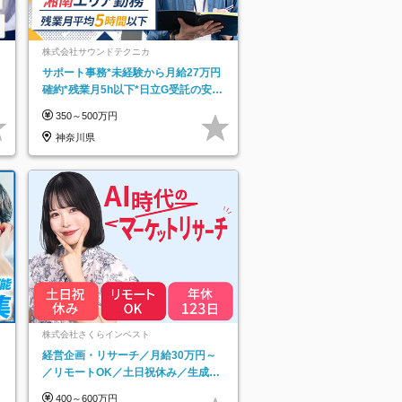
株式会社サウンドテクニカ
サポート事務*未経験から月給27万円
確約*残業月5h以下*日立G受託の安定
基盤*湘南エリア勤務
350～500万円
神奈川県
ネ
株式会社さくらインベスト
経営企画・リサーチ／月給30万円～
／リモートOK／土日祝休み／生成AI
を活用できる方歓迎
400～600万円