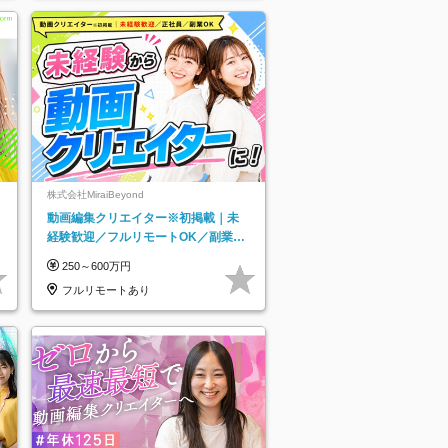
株式会社MiraiBeyond
動画編集クリエイター※初掲載｜未
経験歓迎／フルリモートOK／副業O
K
250～600万円
フルリモートあり