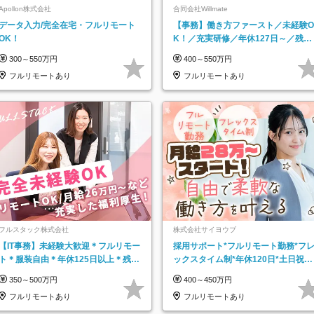
Apollon株式会社
合同会社Willmate
データ入力/完全在宅・フルリモート
【事務】働き方ファースト／未経験O
OK！
K！／充実研修／年休127日～／残業
なし／平均20代／リモートOK
300～550万円
400～550万円
フルリモートあり
フルリモートあり
フルスタック株式会社
株式会社サイヨウブ
【IT事務】未経験大歓迎＊フルリモー
採用サポート*フルリモート勤務*フ
ト＊服装自由＊年休125日以上＊残業
ックスタイム制*年休120日*土日祝休
なし＊月給26万円以上
み*残業ほぼなし*育児中社員8割以上
350～500万円
400～450万円
フルリモートあり
フルリモートあり