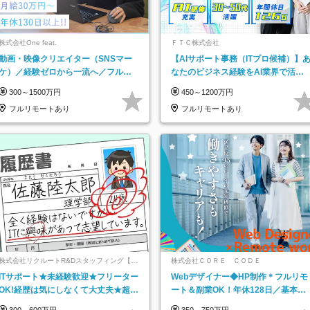
株式会社One feat.
ＦＴＣ株式会社
動画・映像クリエイター（SNSマー
【AIサポート事務（ITプロ候補）】
ケ）／経験ゼロから一流へ／フルリ
なたのビジネス経験をAI業界で活か
モートOK／月給30万円～／年休130
す◆IT未経験OK◆目指せるコンサル
300～1500万円
450～1200万円
日以上
フルリモートあり
フルリモートあり
株式会社リクルートR&Dスタッフィング【リ
株式会社ＣＯＲＥ ＣＯＤＥ
クルートグループ】
ITサポート★未経験歓迎★フリーター
Webデザイナー◆HP制作＊フルリモ
OK!経歴は気にしなくて大丈夫★超大
ート＆副業OK！年休128日／基本定
手リクルートグループの正社員/sg
時退社／動画編集
300～600万円
350～750万円