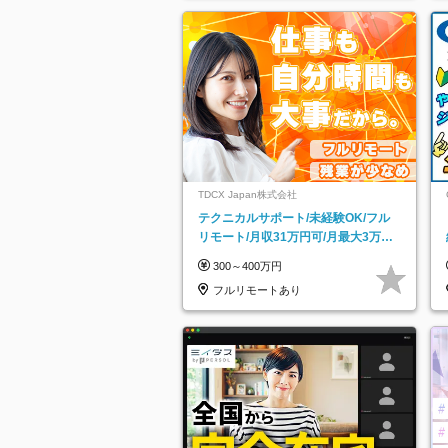
TDCX Japan株式会社
テクニカルサポート/未経験OK/フル
リモート/月収31万円可/月最大3万の
インセンティブ支給/平均年齢33歳
300～400万円
フルリモートあり