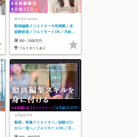
株式会社viralinks
あ
動画編集クリエイター※初掲載｜未
経験歓迎／フルリモートOK／月給32
万＋賞与
350～1500万円
フルリモートあり
合同会社AFE
動画・映像クリエイター／経験ゼロ
から一流へ／フルリモートOK／月給
25万円～／年休125日以上
300～800万円