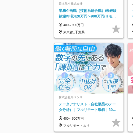
日本航空株式会社
業務企画職（技術系総合職）/未経験
歓迎/年収420万円〜900万円/リモー
トフレックス可
400～900万円
東京都_千葉県
株式会社リベンリ
データアナリスト（自社製品のデー
タ分析）｜フルリモート勤務｜30代
～40代活躍｜残業少なめ｜子育て社
400～800万円
員多数活躍
フルリモートあり