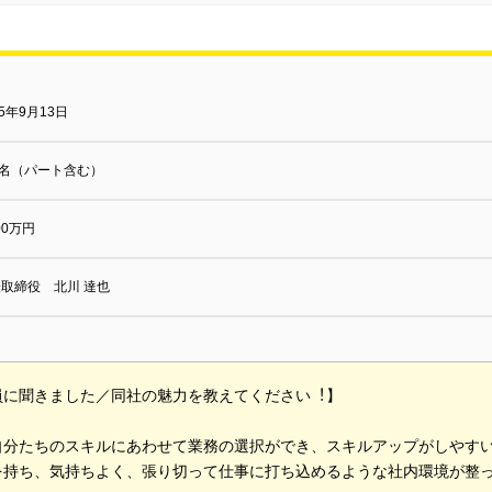
05年9月13日
2名（パート含む）
000万円
取締役 北川 達也
員に聞きました／同社の魅⼒を教えてください︕】
自分たちのスキルにあわせて業務の選択ができ、スキルアップがしやす
を持ち、気持ちよく、張り切って仕事に打ち込めるような社内環境が整