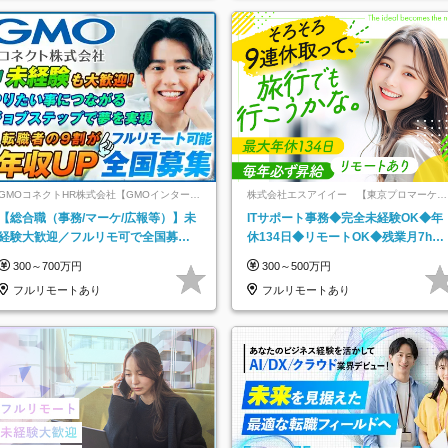
GMOコネクトHR株式会社【GMOインターネ
株式会社エスアイイー 【東京プロマーケッ
ットグループ】
ト上場】
【総合職（事務/マーケ/広報等）】未
ITサポート事務◆完全未経験OK◆年
経験大歓迎／フルリモ可で全国募
休134日◆リモートOK◆残業月7h以
集！年収アップ多数★年休最大130日
下◆賞与年3回◆5年目まで必ず昇給
300～700万円
300～500万円
★
フルリモートあり
フルリモートあり