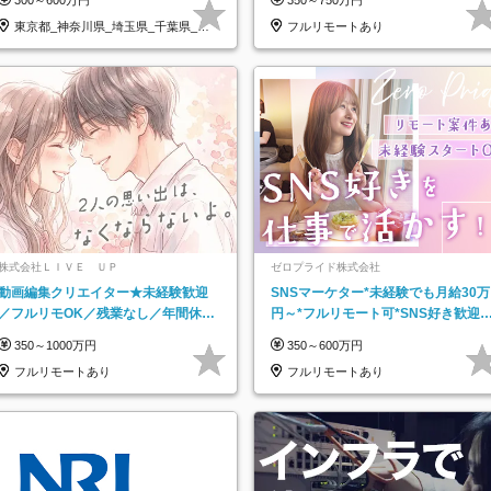
東京都_神奈川県_埼玉県_千葉県_大
フルリモートあり
阪府…
株式会社ＬＩＶＥ ＵＰ
ゼロプライド株式会社
動画編集クリエイター★未経験歓迎
SNSマーケター*未経験でも月給30万
／フルリモOK／残業なし／年間休日
円～*フルリモート可*SNS好き歓迎*
125日／髪・服・ネイル自由／研修充
年休130日*有休取得率100%
350～1000万円
350～600万円
実で安心
フルリモートあり
フルリモートあり