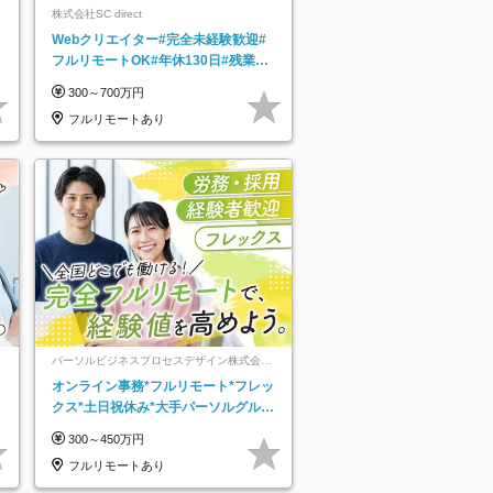
株式会社SC direct
Webクリエイター#完全未経験歓迎#
フルリモートOK#年休130日#残業月
5h以下#全国募集#最大1年の研修
300～700万円
フルリモートあり
パーソルビジネスプロセスデザイン株式会
社 事業開発本部
レ
オンライン事務*フルリモート*フレッ
クス*土日祝休み*大手パーソルグルー
プ*オンライン面接*30～40代活躍中
300～450万円
フルリモートあり