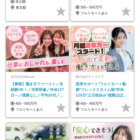
非公開
300～550万円
東京都
フルリモートあり
合同会社Willmate
株式会社サイヨウブ
【事務】働き方ファースト／未
採用サポート*フルリモート勤
経験OK！／充実研修／年休127
務*フレックスタイム制*年休
日～／残業なし／平均20代／リ
120日*土日祝休み*残業ほぼな
モートOK
し*育児中社員8割以上
400～550万円
400～450万円
フルリモートあり
フルリモートあり