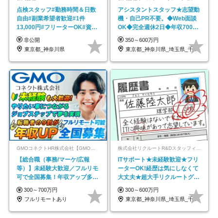
点検スタッフ#勤務時間＆日数
アシスタントスタッフ★志望動
自由#副業希望者歓迎#1件
機・自己PR不要。◆Web面談
13,000円#フリーターOK#資格
OK◆完全週休2日◆年収700万
スキル不要
円可/p13
非公開
350～600万円
東京都_神奈川県
東京都_神奈川県_埼玉県_千葉県_大阪府…
GMOコネクトHR株式会社【GMOインターネットグループ】
株式会社リクルートR&Dスタッフィング【リクルートグループ】
【総合職（事務/マーケ/広報
ITサポート★未経験歓迎★フリ
等）】未経験大歓迎／フルリモ
ーターOK!経歴は気にしなくて
可で全国募集！年収アップ多数
大丈夫★超大手リクルートグル
★年休最大130日★
ープの正社員/sg
300～700万円
300～600万円
フルリモートあり
東京都_神奈川県_埼玉県_千葉県_大阪府…