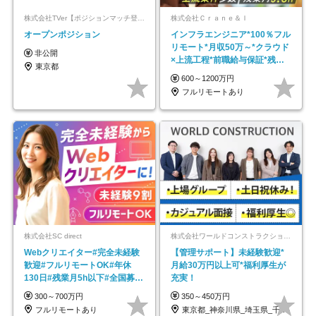
株式会社TVer【ポジションマッチ登録】
株式会社Ｃｒａｎｅ＆Ｉ
オープンポジション
インフラエンジニア*100％フル
リモート*月収50万～*クラウド
非公開
×上流工程*前職給与保証*残業
東京都
月9.8h
600～1200万円
フルリモートあり
株式会社SC direct
株式会社ワールドコンストラクション 【東証一部】 (ワールドホールディングス・グループ)
Webクリエイター#完全未経験
【管理サポート】未経験歓迎*
歓迎#フルリモートOK#年休
月給30万円以上可*福利厚生が
130日#残業月5h以下#全国募集
充実！
#最大1年の研修
300～700万円
350～450万円
フルリモートあり
東京都_神奈川県_埼玉県_千葉県_大阪府…