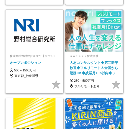
株式会社野村総合研究所【ポジションマッチ登録】
ｎｏｔａｒｉ株式会社
オープンポジション
人材コンサルタント◆第二新卒
歓迎◆フルリモート＆全国から
500～1500万円
勤務OK◆残業月10h以内◆フレ
東京都_神奈川県
ックス制
250～500万円
フルリモートあり