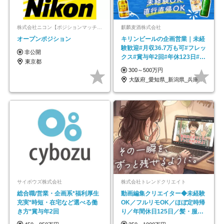
株式会社ニコン【ポジションマッチ登録】
麒麟麦酒株式会社
オープンポジション
キリンビールの企画営業｜未経
験歓迎#月収36.7万も可#フレッ
非公開
クス#賞与年2回#年休123日#完
東京都
全週休2日制
300～500万円
大阪府_愛知県_新潟県_兵庫県_福岡県
サイボウズ株式会社
株式会社トレンドクリエイト
総合職/営業・企画系*福利厚生
動画編集クリエイター◆未経験
充実*時短・在宅など選べる働
OK／フルリモOK／ほぼ定時帰
き方*賞与年2回
り／年間休日125日／髪・服・
ネイル自由／副業OK