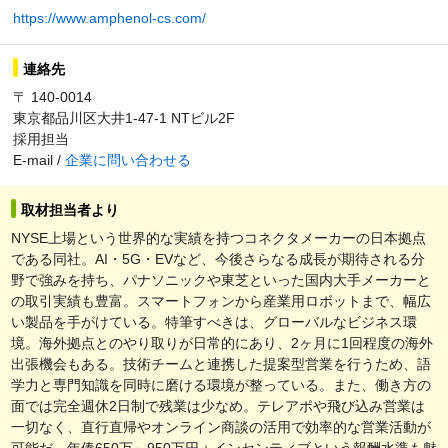
https://www.amphenol-cs.com/
連絡先
〒 140-0014
東京都品川区大井1-47-1 NTビル2F
採用担当
E-mail /
企業に問い合わせる
取材担当者より
NYSE上場という世界的な実績を持つコネクタメーカーの日本拠点
である同社。AI・5G・EVなど、今後さらなる成長が期待される分
野で強みを持ち、パナソニックや東芝といった国内大手メーカーと
の取引実績も豊富。スマートフォンから産業用ロボットまで、幅広
い製品を手がけている。特筆すべきは、グローバルなビジネス環
境。海外拠点とのやり取りが日常的にあり、2ヶ月に1回程度の海外
出張機会もある。技術チームと連携した提案型営業を行うため、語
学力と専門知識を同時に磨ける環境が整っている。また、働き方の
面では完全週休2日制で残業は少なめ。テレアポや飛び込み営業は
一切なく、直行直帰やオンライン商談の活用で効率的な営業活動が
可能だ。年俸650万～950万円＋インセンティブという報酬水準も魅