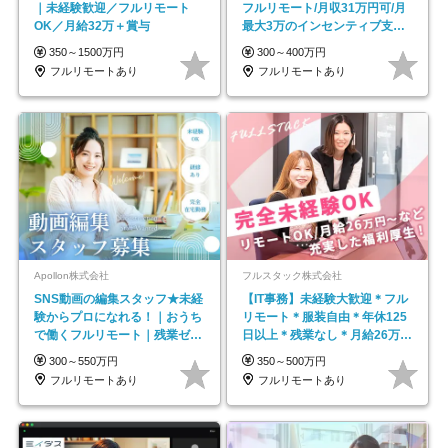
｜未経験歓迎／フルリモート
フルリモート/月収31万円可/月
OK／月給32万＋賞与
最大3万のインセンティブ支給/
平均年齢33歳
350～1500万円
300～400万円
フルリモートあり
フルリモートあり
Apollon株式会社
フルスタック株式会社
SNS動画の編集スタッフ★未経
【IT事務】未経験大歓迎＊フル
験からプロになれる！｜おうち
リモート＊服装自由＊年休125
で働くフルリモート｜残業ゼロ
日以上＊残業なし＊月給26万円
で18時退勤◎
以上
300～550万円
350～500万円
フルリモートあり
フルリモートあり