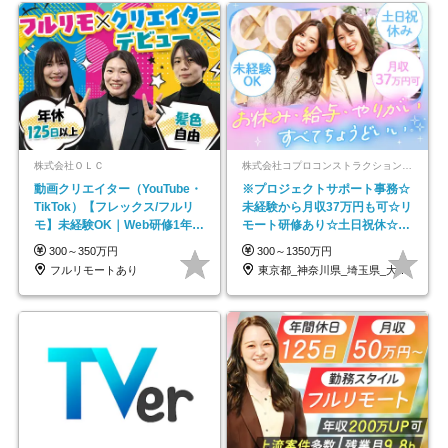
株式会社ＯＬＣ
株式会社コプロコンストラクション【東証プライム上場コプロ・ホールディングス子会社】
動画クリエイター（YouTube・
※プロジェクトサポート事務☆
TikTok）【フレックス/フルリ
未経験から月収37万円も可☆リ
モ】未経験OK｜Web研修1年間
モート研修あり☆土日祝休☆20
｜副業OK
代～30代活躍/b
300～350万円
300～1350万円
フルリモートあり
東京都_神奈川県_埼玉県_大阪府_愛知県…