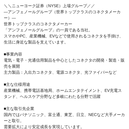
＼＼ニューヨーク証券（NYSE）上場グループ／／
―アンフェノールグループ（世界トップクラスのコネクタメーカ
ー）―
世界トップクラスのコネクタメーカー
「アンフェノールグループ」の一員である当社。
スマホやPC、産業機械、EVなどで使用されるコネクタを手掛け、
生活に身近な製品を支えています。
■事業内容
電気・電子・光通信用製品を中心としたコネクタの開発・製造・販
売を展開
主力製品：入出力コネクタ、電源コネクタ、光ファイバーなど
■主な仕様用途
産業機械、携帯電話基地局、ホームエンタテイメント、EV充電ス
タンド、ヘルスケア分野など多岐にわたる分野で活躍
■主な取引先企業
国内ではパナソニック、富士通、東芝、日立、NECなど大手メーカ
ーと取引。
需要拡大により安定成長を実現しています。