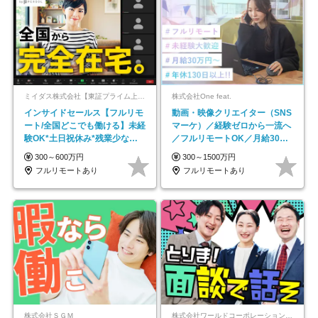
ミイダス株式会社【東証プライム上場パーソルグループ】
株式会社One feat.
インサイドセールス【フルリモ
動画・映像クリエイター（SNS
ート/全国どこでも働ける】未経
マーケ）／経験ゼロから一流へ
験OK*土日祝休み*残業少なめ*
／フルリモートOK／月給30万
在宅勤務手当あり
円～／年休130日以上
300～600万円
300～1500万円
フルリモートあり
フルリモートあり
株式会社ＳＧＭ
株式会社ワールドコーポレーション 採用事業部【上場グループ】