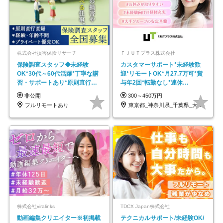
株式会社損害保険リサーチ
ＦＪＵＴプラス株式会社
保険調査スタッフ◆未経験
カスタマーサポート*未経験歓
OK*30代～60代活躍*丁寧な講
迎*リモートOK*月27.7万可*賞
習・サポートあり*原則直行直
与年2回*転勤なし*連休
帰／全国募集・業務委託
OK/ZE010232
非公開
300～450万円
フルリモートあり
東京都_神奈川県_千葉県_大阪府_愛知県…
株式会社viralinks
TDCX Japan株式会社
動画編集クリエイター※初掲載
テクニカルサポート/未経験OK/