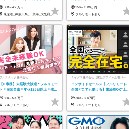
なし*連休OK/ZE010232
万＋賞与
300～450万円
350～1500万円
東京都_神奈川県_千葉県_大阪府_愛
フルリモートあり
知県…
フルスタック株式会社
ミイダス株式会社【東証プライム上場パーソ
ルグループ】
【IT事務】未経験大歓迎＊フルリモー
インサイドセールス【フルリモート/
ト＊服装自由＊年休125日以上＊残業
全国どこでも働ける】未経験OK*土
なし＊月給26万円以上
祝休み*残業少なめ*在宅勤務手当あ
350～500万円
300～600万円
フルリモートあり
フルリモートあり