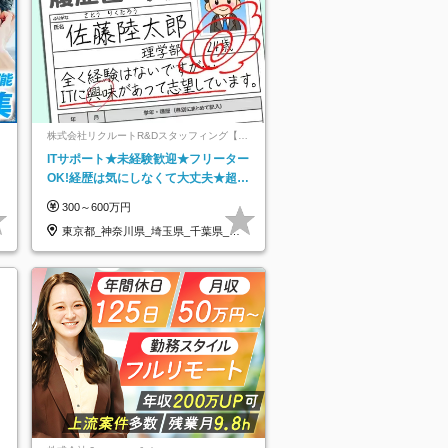
ネ
株式会社リクルートR&Dスタッフィング【リ
クルートグループ】
ITサポート★未経験歓迎★フリーター
OK!経歴は気にしなくて大丈夫★超大
手リクルートグループの正社員/sg
300～600万円
東京都_神奈川県_埼玉県_千葉県_大
阪府…