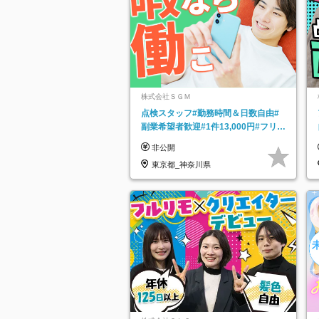
株式会社ＳＧＭ
点検スタッフ#勤務時間＆日数自由#
副業希望者歓迎#1件13,000円#フリー
ターOK#資格スキル不要
非公開
東京都_神奈川県