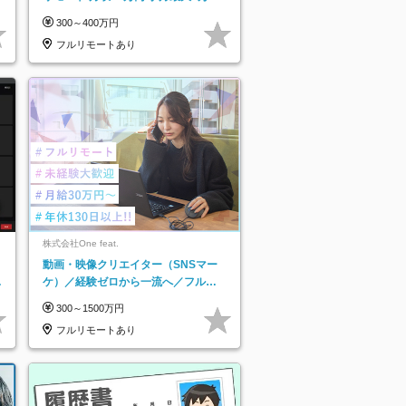
インセンティブ支給/平均年齢33歳
300～400万円
フルリモートあり
株式会社One feat.
動画・映像クリエイター（SNSマー
日
ケ）／経験ゼロから一流へ／フルリ
り
モートOK／月給30万円～／年休130
300～1500万円
日以上
フルリモートあり