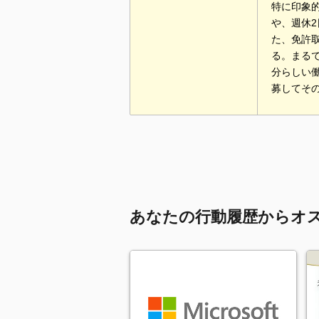
特に印象
や、週休
た、免許
る。まる
分らしい
募してそ
あなたの行動履歴からオ