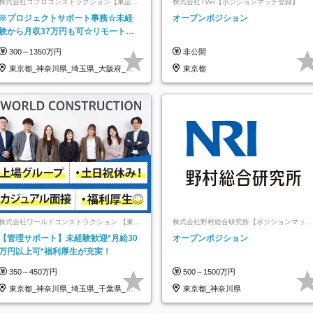
株式会社コプロコンストラクション【東証プ
株式会社TVer【ポジションマッチ登録】
ライム上場コプロ・ホールディングス子会
※プロジェクトサポート事務☆未経
オープンポジション
社】
験から月収37万円も可☆リモート研
修あり☆土日祝休☆20代～30代活躍/
300～1350万円
非公開
b
東京都_神奈川県_埼玉県_大阪府_愛
東京都
知県…
株式会社ワールドコンストラクション 【東証
株式会社野村総合研究所【ポジションマッチ
一部】 (ワールドホールディングス・グルー
登録】
【管理サポート】未経験歓迎*月給30
オープンポジション
プ)
万円以上可*福利厚生が充実！
350～450万円
500～1500万円
東京都_神奈川県_埼玉県_千葉県_大
東京都_神奈川県
阪府…