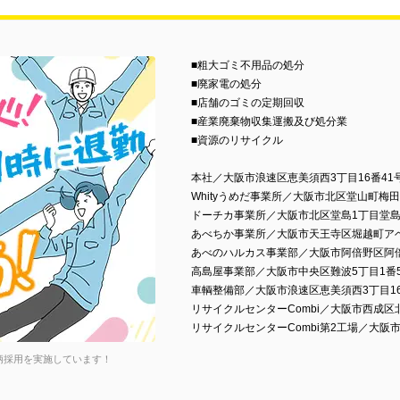
■粗大ゴミ不用品の処分
■廃家電の処分
■店舗のゴミの定期回収
■産業廃棄物収集運搬及び処分業
■資源のリサイクル
本社／大阪市浪速区恵美須西3丁目16番41
Whityうめだ事業所／大阪市北区堂山町梅田
ドーチカ事業所／大阪市北区堂島1丁目堂島
あべちか事業所／大阪市天王寺区堀越町ア
あべのハルカス事業部／大阪市阿倍野区阿倍
高島屋事業部／大阪市中央区難波5丁目1番
車輌整備部／大阪市浪速区恵美須西3丁目16
リサイクルセンターCombi／大阪市西成区北
リサイクルセンターCombi第2工場／大阪市
柄採用を実施しています！