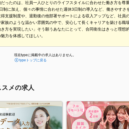
的だったのは、社員一人ひとりのライフスタイルに合わせた働き方を尊
2日制に加え、個々の事情に合わせた週休3日制の導入など、働きやすさ
取得支援制度や、退勤後の他部署サポートによる収入アップなど、社員
で家族のような温かい雰囲気の中で、安心して長くキャリアを築ける職
働き方を実現したい」そう願うあなたにとって、合同衛生はきっと理想
の魅力を体感してほしい。
現在typeに掲載中の求人はありません。
typeトップに戻る
ススメの求人