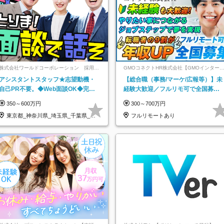
株式会社ワールドコーポレーション 採用事
GMOコネクトHR株式会社【GMOインター
業部【上場グループ】
ットグループ】
アシスタントスタッフ★志望動機・
【総合職（事務/マーケ/広報等）】未
自己PR不要。◆Web面談OK◆完全
経験大歓迎／フルリモ可で全国募
週休2日◆年収700万円可/p13
集！年収アップ多数★年休最大130日
350～600万円
300～700万円
★
東京都_神奈川県_埼玉県_千葉県_大
フルリモートあり
阪府…