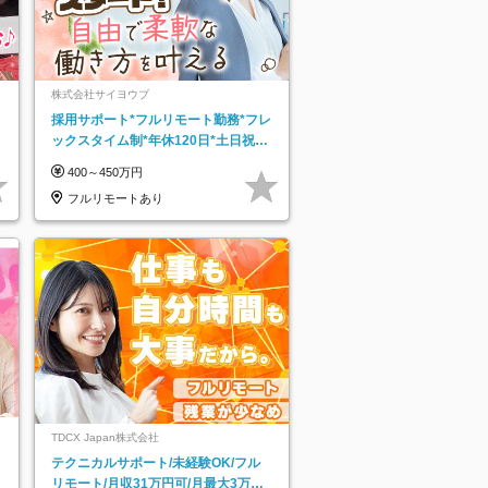
株式会社サイヨウブ
採用サポート*フルリモート勤務*フレ
ックスタイム制*年休120日*土日祝休
み*残業ほぼなし*育児中社員8割以上
400～450万円
フルリモートあり
TDCX Japan株式会社
テクニカルサポート/未経験OK/フル
リモート/月収31万円可/月最大3万の