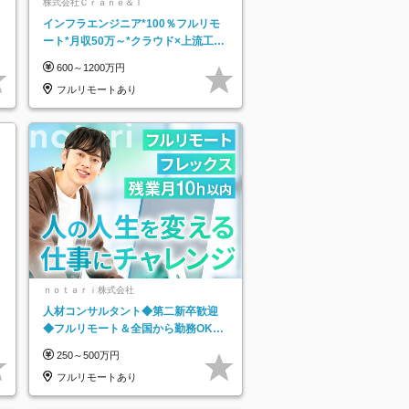
株式会社Ｃｒａｎｅ＆Ｉ
インフラエンジニア*100％フルリモ
ート*月収50万～*クラウド×上流工程
*前職給与保証*残業月9.8h
600～1200万円
フルリモートあり
ｎｏｔａｒｉ株式会社
人材コンサルタント◆第二新卒歓迎
◆フルリモート＆全国から勤務OK◆
残業月10h以内◆フレックス制
250～500万円
フルリモートあり