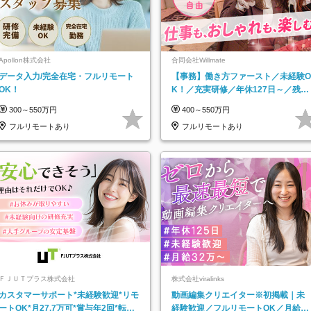
Apollon株式会社
合同会社Willmate
データ入力/完全在宅・フルリモート
【事務】働き方ファースト／未経験O
OK！
K！／充実研修／年休127日～／残業
なし／平均20代／リモートOK
300～550万円
400～550万円
フルリモートあり
フルリモートあり
ＦＪＵＴプラス株式会社
株式会社viralinks
カスタマーサポート*未経験歓迎*リモ
動画編集クリエイター※初掲載｜未
ートOK*月27.7万可*賞与年2回*転勤
経験歓迎／フルリモートOK／月給32