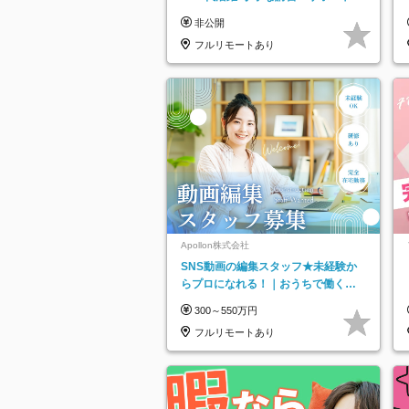
り*原則直行直帰／全国募集・業務委
非公開
託
フルリモートあり
Apollon株式会社
SNS動画の編集スタッフ★未経験か
らプロになれる！｜おうちで働くフ
ルリモート｜残業ゼロで18時退勤◎
300～550万円
フルリモートあり