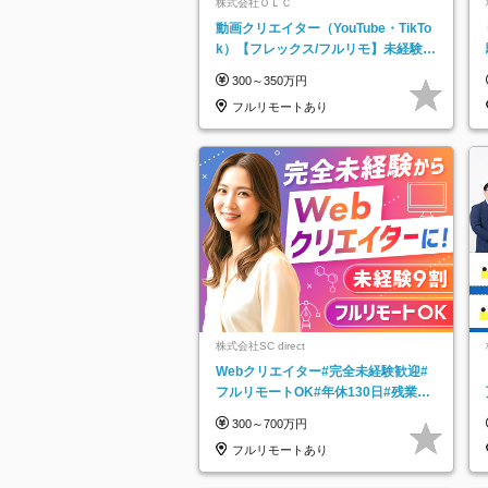
株式会社ＯＬＣ
動画クリエイター（YouTube・TikTo
k）【フレックス/フルリモ】未経験O
K｜Web研修1年間｜副業OK
300～350万円
フルリモートあり
株式会社SC direct
Webクリエイター#完全未経験歓迎#
フルリモートOK#年休130日#残業月
5h以下#全国募集#最大1年の研修
300～700万円
フルリモートあり