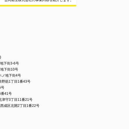
合同衛生株式会社の事業内容を紹介します。
号
地下街3-6号
地下街10号
ベノ地下街4号
野筋1丁目1番43号
5号
番41号
津守3丁目11番21号
西成区北開2丁目1番22号