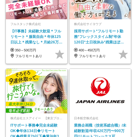
フルスタック株式会社
株式会社サイヨウブ
【IT事務】未経験大歓迎＊フル
採用サポート*フルリモート勤
リモート＊服装自由＊年休125
務*フレックスタイム制*年休
日以上＊残業なし＊月給26万円
120日*土日祝休み*残業ほぼな
以上
し*育児中社員8割以上
350～500万円
400～450万円
フルリモートあり
フルリモートあり
株式会社エスアイイー 【東京プロマーケット上場】
日本航空株式会社
ITサポート事務◆完全未経験
業務企画職（技術系総合職）/未
OK◆年休134日◆リモート
経験歓迎/年収420万円〜900万
OK◆残業月7h以下◆賞与年3回
円/リモートフレックス可