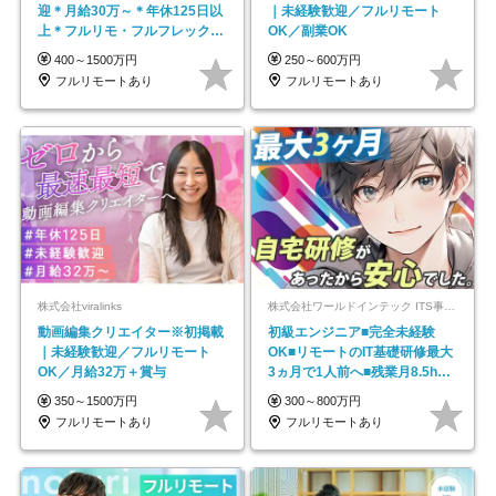
迎＊月給30万～＊年休125日以
｜未経験歓迎／フルリモート
上＊フルリモ・フルフレックス
OK／副業OK
◆10名の採用が決定◆
400～1500万円
250～600万円
フルリモートあり
フルリモートあり
株式会社viralinks
株式会社ワールドインテック ITS事業部【東証プライム上場グループ】
動画編集クリエイター※初掲載
初級エンジニア■完全未経験
｜未経験歓迎／フルリモート
OK■リモートのIT基礎研修最大
OK／月給32万＋賞与
3ヵ月で1人前へ■残業月8.5h■
安定基盤/STR
350～1500万円
300～800万円
フルリモートあり
フルリモートあり