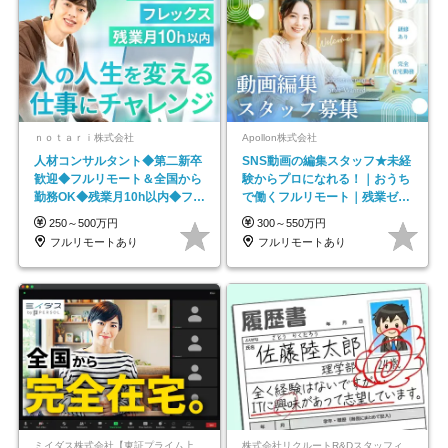
ｎｏｔａｒｉ株式会社
Apollon株式会社
人材コンサルタント◆第二新卒
SNS動画の編集スタッフ★未経
歓迎◆フルリモート＆全国から
験からプロになれる！｜おうち
勤務OK◆残業月10h以内◆フレ
で働くフルリモート｜残業ゼロ
ックス制
で18時退勤◎
250～500万円
300～550万円
フルリモートあり
フルリモートあり
ミイダス株式会社【東証プライム上場パーソルグループ】
株式会社リクルートR&Dスタッフィング【リクルートグループ】