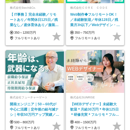
株式会社Stech&Co.
株式会社ＣＯＲＥ ＣＯＤＥ
【 IT事務 】完全未経験／リモ
Web制作◆フルリモートOK！
ートあり／年間休日125日／残
／未経験歓迎／年休128日／残
業なし／産休育休あり／服装・
業月3h以下／Webデザイン・
髪型自由／毎年昇給
ECサイトやHP制作
350～1200万円
350～750万円
フルリモートあり
フルリモートあり
株式会社フューチャーゲート
株式会社SUNRISE
開発エンジニア｜50～60代が
【WEBデザイナー】未経験大
中心に活躍｜定年後の給与減ナ
歓迎＊月給30万円＊年休125日
シ｜年収50万円アップ実績／昇
＊研修充実＊フルリモ＊フルフ
給率92％（直近3年）
レックス＊
500～800万円
400～1500万円
フルリモートあり
フルリモートあり