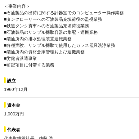
＜事業内容＞
■石油製品の出荷に関する計器室でのコンピューター操作業務
■タンクローリーへの石油製品充填荷役の監視業務
■鉄道タンク貨車への石油製品充填荷役業務
■石油製品のサンプル採取容器の集配・運搬業務
■製油所内の排水処理装置運転業務
■各種実験、サンプル採取で使用したガラス器具洗浄業務
■製油所内の資材倉庫管理および運搬業務
■労働者派遣事業
■前記項目に付帯する業務
設立
1960年12月
資本金
1,000万円
代表者
代表取締役社長 佐藤 浩