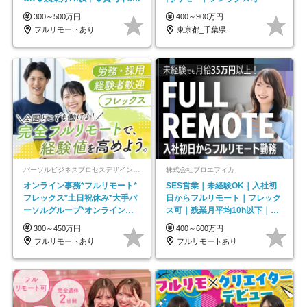
◆5年目まで必ず昇給
300～500万円
400～900万円
フルリモートあり
東京都_千葉県
パーソルビジネスプロセスデザイン株式会社 事業開発本部
株式会社プロエフィカ
オンライン事務*フルリモート*
SES営業｜未経験OK｜入社初
フレックス*土日祝休み*大手パ
日からフルリモート｜フレック
ーソルグループ*オンライン面
ス可｜残業月平均10h以下｜事
接*30～40代活躍中
業立ち上げメンバー
300～450万円
400～600万円
フルリモートあり
フルリモートあり