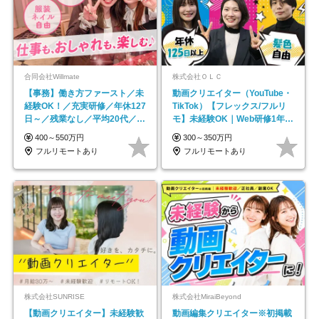
合同会社Willmate
株式会社ＯＬＣ
【事務】働き方ファースト／未
動画クリエイター（YouTube・
経験OK！／充実研修／年休127
TikTok）【フレックス/フルリ
日～／残業なし／平均20代／リ
モ】未経験OK｜Web研修1年間
モートOK
｜副業OK
400～550万円
300～350万円
フルリモートあり
フルリモートあり
株式会社SUNRISE
株式会社MiraiBeyond
【動画クリエイター】未経験歓
動画編集クリエイター※初掲載