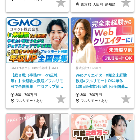
東京都_大阪府_愛知県
GMOコネクトHR株式会社【GMOインターネットグループ】
株式会社SC direct
【総合職（事務/マーケ/広報
Webクリエイター#完全未経験
等）】未経験大歓迎／フルリモ
歓迎#フルリモートOK#年休
可で全国募集！年収アップ多数
130日#残業月5h以下#全国募集
★年休最大130日★
#最大1年の研修
300～700万円
300～700万円
フルリモートあり
フルリモートあり