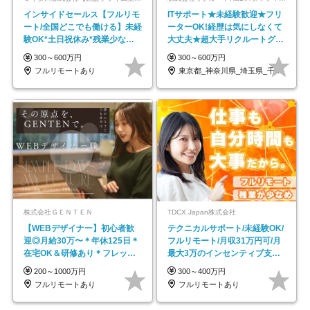
インサイドセールス【フルリモ
ITサポート★未経験歓迎★フリ
ート/全国どこでも働ける】未経
ーターOK!経歴は気にしなくて
験OK*土日祝休み*残業少なめ*
大丈夫★超大手リクルートグル
在宅勤務手当あり
ープの正社員/sg
300～600万円
300～600万円
フルリモートあり
東京都_神奈川県_埼玉県_千葉県_大阪府…
株式会社ＧＥＮＴＥＮ
TDCX Japan株式会社
【WEBデザイナー】初⼼者歓
テクニカルサポート/未経験OK/
迎◎⽉給30万〜＊年休125⽇＊
フルリモート/月収31万円可/月
在宅OK＆研修あり＊フレック
最大3万のインセンティブ支給/
ス
平均年齢33歳
200～1000万円
300～400万円
フルリモートあり
フルリモートあり