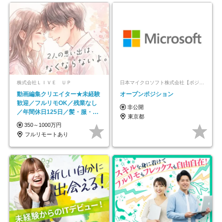
株式会社ＬＩＶＥ ＵＰ
日本マイクロソフト株式会社【ポジションマッチ登録】
動画編集クリエイター★未経験
オープンポジション
歓迎／フルリモOK／残業なし
非公開
／年間休日125日／髪・服・ネ
東京都
イル自由／研修充実で安心
350～1000万円
フルリモートあり