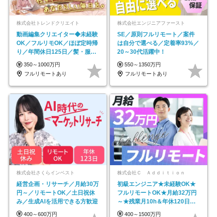
株式会社トレンドクリエイト
株式会社エンジニアファースト
動画編集クリエイター◆未経験
SE／原則フルリモート／案件
OK／フルリモOK／ほぼ定時帰
は自分で選べる／定着率93%／
り／年間休日125日／髪・服・
20～30代活躍中！
ネイル自由／副業OK
350～1000万円
550～1350万円
フルリモートあり
フルリモートあり
株式会社さくらインベスト
株式会社Ｃ Ａｄｄｉｔｉｏｎ
経営企画・リサーチ／月給30万
初級エンジニア★未経験OK★
円～／リモートOK／土日祝休
フルリモートOK★月給32万円
み／生成AIを活用できる方歓迎
～★残業月10h＆年休120日以
上★副業可
400～600万円
400～1500万円