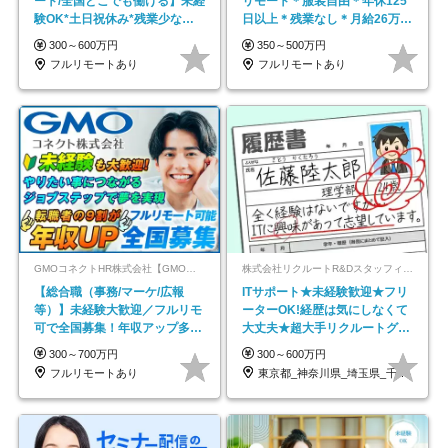
ート/全国どこでも働ける】未経
リモート＊服装自由＊年休125
験OK*土日祝休み*残業少なめ*
日以上＊残業なし＊月給26万円
在宅勤務手当あり
以上
300～600万円
350～500万円
フルリモートあり
フルリモートあり
GMOコネクトHR株式会社【GMOインターネットグループ】
株式会社リクルートR&Dスタッフィング【リクルートグループ】
【総合職（事務/マーケ/広報
ITサポート★未経験歓迎★フリ
等）】未経験大歓迎／フルリモ
ーターOK!経歴は気にしなくて
可で全国募集！年収アップ多数
大丈夫★超大手リクルートグル
★年休最大130日★
ープの正社員/sg
300～700万円
300～600万円
フルリモートあり
東京都_神奈川県_埼玉県_千葉県_大阪府…