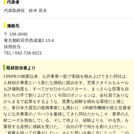
代表者
代表取締役 鈴木 辰夫
連絡先
〒 194-0046
東京都町田市西成瀬2-13-6
採用担当
TEL / 042-728-8221
取材担当者より
1994年の創業以来、公共事業一筋で実績を積み上げてきた同社は、
人材紹介事業という新たな挑戦に踏み出す。営業スタイルもルール
も評価制度も、すべてがゼロからのスタート。まっさらな部署を自
分たちの手で創り上げていく今回のポジションは、会社員でありな
がらまるで起業をするような、貴重な経験を積める環境だと感じ
た。東日本大震災の復興事業にも携わり、UR都市機構や国土交通省
など公共事業のノウハウを蓄積してきた同社だからこそ、業界の人
材ニーズを熟知している。そして何より、経験よりも「やる気」を
重視する姿勢に感銘を受けた。「自分の手で何かを創り上げたい」
「裁量を持って仕事がしたい」そんな思いを抱く方にとって、この