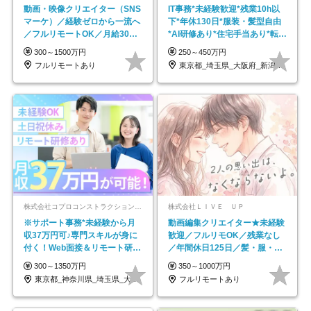
動画・映像クリエイター（SNS
IT事務*未経験歓迎*残業10h以
マーケ）／経験ゼロから一流へ
下*年休130日*服装・髪型自由
／フルリモートOK／月給30万
*AI研修あり*住宅手当あり*転勤
円～／年休130日以上
なし
300～1500万円
250～450万円
フルリモートあり
東京都_埼玉県_大阪府_新潟県_福岡県
株式会社コプロコンストラクション【東証プライム上場コプロ・ホールディングス子会社】
株式会社ＬＩＶＥ ＵＰ
※サポート事務*未経験から月
動画編集クリエイター★未経験
収37万円可♪専門スキルが身に
歓迎／フルリモOK／残業なし
付く！Web面接＆リモート研修
／年間休日125日／髪・服・ネ
も充実♪/a
イル自由／研修充実で安心
300～1350万円
350～1000万円
東京都_神奈川県_埼玉県_大阪府_愛知県…
フルリモートあり