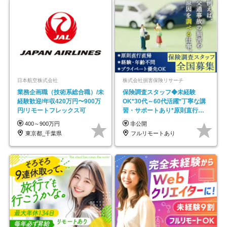
日本航空株式会社
株式会社損害保険リサーチ
業務企画職（技術系総合職）/未
保険調査スタッフ◆未経験
経験歓迎/年収420万円〜900万
OK*30代～60代活躍*丁寧な講
円/リモートフレックス可
習・サポートあり*原則直行直
帰／全国募集・業務委託
400～900万円
非公開
東京都_千葉県
フルリモートあり