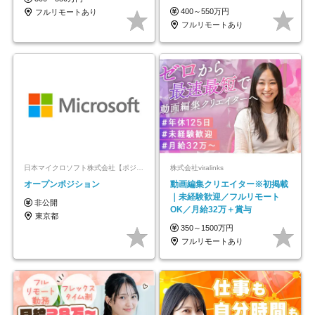
モートOK
400～550万円
フルリモートあり
フルリモートあり
日本マイクロソフト株式会社【ポジションマッチ登録】
株式会社viralinks
オープンポジション
動画編集クリエイター※初掲載
｜未経験歓迎／フルリモート
非公開
OK／月給32万＋賞与
東京都
350～1500万円
フルリモートあり