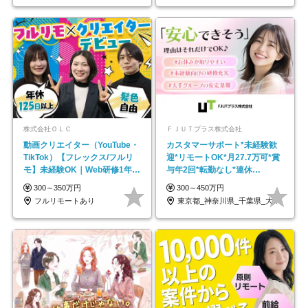
株式会社ＯＬＣ
ＦＪＵＴプラス株式会社
動画クリエイター（YouTube・
カスタマーサポート*未経験歓
TikTok）【フレックス/フルリ
迎*リモートOK*月27.7万可*賞
モ】未経験OK｜Web研修1年間
与年2回*転勤なし*連休
｜副業OK
OK/ZE010232
300～350万円
300～450万円
フルリモートあり
東京都_神奈川県_千葉県_大阪府_愛知県…