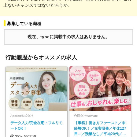
上ないチャンスではないだろうか。
募集している職種
現在、typeに掲載中の求人はありません。
行動履歴からオススメの求人
Apollon株式会社
合同会社Willmate
データ入力/完全在宅・フルリモ
【事務】働き方ファースト／未
ートOK！
経験OK！／充実研修／年休127
日～／残業なし／平均20代／リ
300～550万円