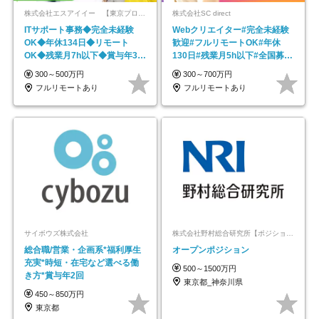
株式会社エスアイイー 【東京プロマーケット上場】
株式会社SC direct
ITサポート事務◆完全未経験
Webクリエイター#完全未経験
OK◆年休134日◆リモート
歓迎#フルリモートOK#年休
OK◆残業月7h以下◆賞与年3回
130日#残業月5h以下#全国募集
◆5年目まで必ず昇給
#最大1年の研修
300～500万円
300～700万円
フルリモートあり
フルリモートあり
サイボウズ株式会社
株式会社野村総合研究所【ポジションマッチ登録】
総合職/営業・企画系*福利厚生
オープンポジション
充実*時短・在宅など選べる働
500～1500万円
き方*賞与年2回
東京都_神奈川県
450～850万円
東京都