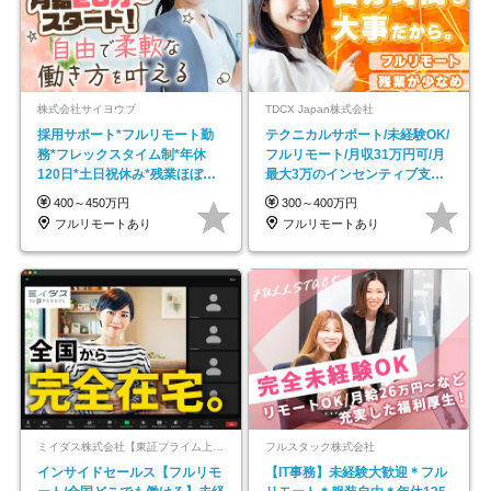
株式会社サイヨウブ
TDCX Japan株式会社
採用サポート*フルリモート勤
テクニカルサポート/未経験OK/
務*フレックスタイム制*年休
フルリモート/月収31万円可/月
120日*土日祝休み*残業ほぼな
最大3万のインセンティブ支給/
し*育児中社員8割以上
平均年齢33歳
400～450万円
300～400万円
フルリモートあり
フルリモートあり
ミイダス株式会社【東証プライム上場パーソルグループ】
フルスタック株式会社
インサイドセールス【フルリモ
【IT事務】未経験大歓迎＊フル