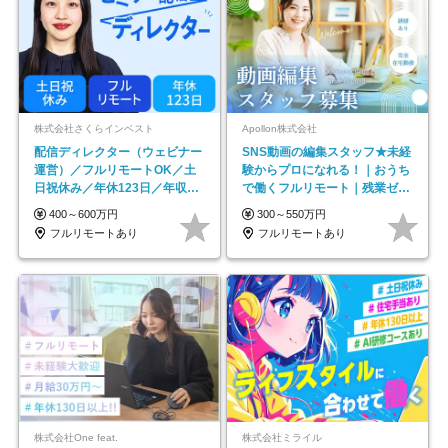
株式会社さくらインベスト
Apollon株式会社
配信ディレクター（ウェビナー
SNS動画の編集スタッフ★未経
運営）／フルリモートOK／土
験からプロになれる！｜おうち
日祝休み／年休123日／年収
で働くフルリモート｜残業ゼロ
600万円可
で18時退勤◎
400～600万円
300～550万円
フルリモートあり
フルリモートあり
株式会社One feat.
株式会社ミライル