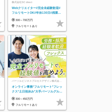
株式会社SC direct
Webクリエイター#完全未経験歓迎#
フルリモートOK#年休130日#残業月
5h以下#全国募集#最大1年の研修
300～700万円
フルリモートあり
パーソルビジネスプロセスデザイン株式会
社 事業開発本部
レ
オンライン事務*フルリモート*フレッ
クス*土日祝休み*大手パーソルグルー
プ*オンライン面接*30～40代活躍中
300～450万円
フルリモートあり