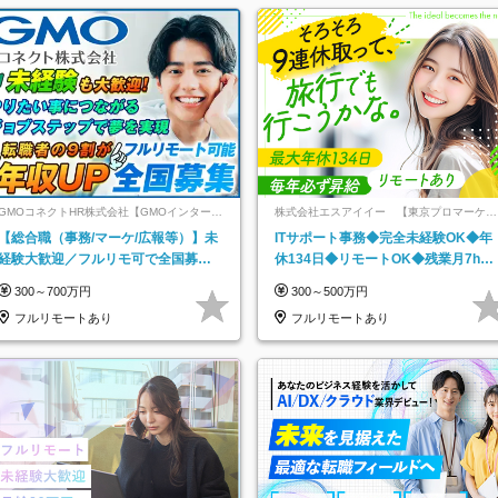
GMOコネクトHR株式会社【GMOインターネ
株式会社エスアイイー 【東京プロマーケッ
ットグループ】
ト上場】
【総合職（事務/マーケ/広報等）】未
ITサポート事務◆完全未経験OK◆年
経験大歓迎／フルリモ可で全国募
休134日◆リモートOK◆残業月7h以
集！年収アップ多数★年休最大130日
下◆賞与年3回◆5年目まで必ず昇給
300～700万円
300～500万円
★
フルリモートあり
フルリモートあり