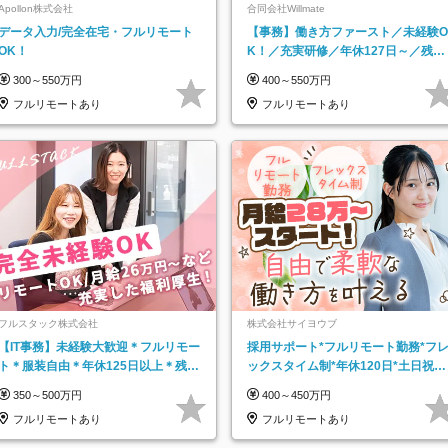
Apollon株式会社
合同会社Willmate
データ入力/完全在宅・フルリモート
【事務】働き方ファースト／未経験O
OK！
K！／充実研修／年休127日～／残業
なし／平均20代／リモートOK
300～550万円
400～550万円
フルリモートあり
フルリモートあり
フルスタック株式会社
株式会社サイヨウブ
【IT事務】未経験大歓迎＊フルリモー
採用サポート*フルリモート勤務*フ
ト＊服装自由＊年休125日以上＊残業
ックスタイム制*年休120日*土日祝休
なし＊月給26万円以上
み*残業ほぼなし*育児中社員8割以上
350～500万円
400～450万円
フルリモートあり
フルリモートあり