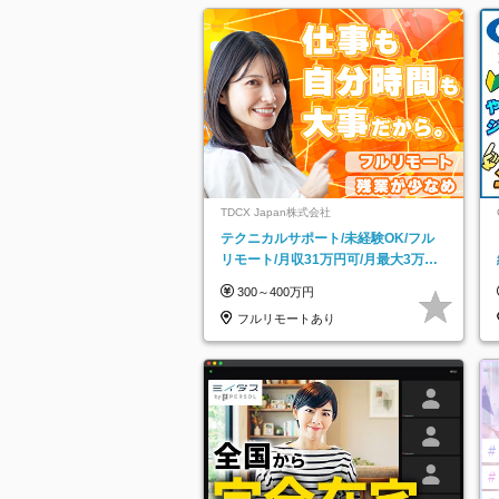
TDCX Japan株式会社
テクニカルサポート/未経験OK/フル
リモート/月収31万円可/月最大3万の
インセンティブ支給/平均年齢33歳
300～400万円
フルリモートあり