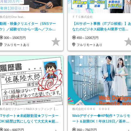
株式会社One feat.
ＦＴＣ株式会社
動画・映像クリエイター（SNSマー
【AIサポート事務（ITプロ候補）】
ケ）／経験ゼロから一流へ／フルリ
なたのビジネス経験をAI業界で活か
モートOK／月給30万円～／年休130
す◆IT未経験OK◆目指せるコンサル
300～1500万円
450～1200万円
日以上
フルリモートあり
フルリモートあり
株式会社リクルートR&Dスタッフィング【リ
株式会社ＣＯＲＥ ＣＯＤＥ
クルートグループ】
ITサポート★未経験歓迎★フリーター
Webデザイナー◆HP制作＊フルリモ
OK!経歴は気にしなくて大丈夫★超大
ート＆副業OK！年休128日／基本定
手リクルートグループの正社員/sg
時退社／動画編集
300～600万円
350～750万円