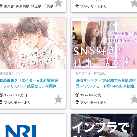
東京都_神奈川県_埼玉県_千葉県_大
フルリモートあり
阪府…
株式会社ＬＩＶＥ ＵＰ
ゼロプライド株式会社
動画編集クリエイター★未経験歓迎
SNSマーケター*未経験でも月給30万
／フルリモOK／残業なし／年間休日
円～*フルリモート可*SNS好き歓迎*
125日／髪・服・ネイル自由／研修充
年休130日*有休取得率100%
350～1000万円
350～600万円
実で安心
フルリモートあり
フルリモートあり