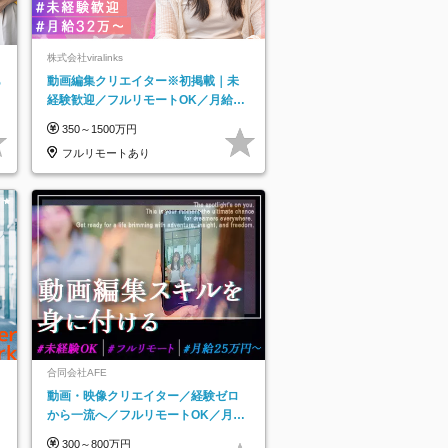
株式会社viralinks
あ
動画編集クリエイター※初掲載｜未
経験歓迎／フルリモートOK／月給32
万＋賞与
350～1500万円
フルリモートあり
合同会社AFE
動画・映像クリエイター／経験ゼロ
から一流へ／フルリモートOK／月給
25万円～／年休125日以上
300～800万円