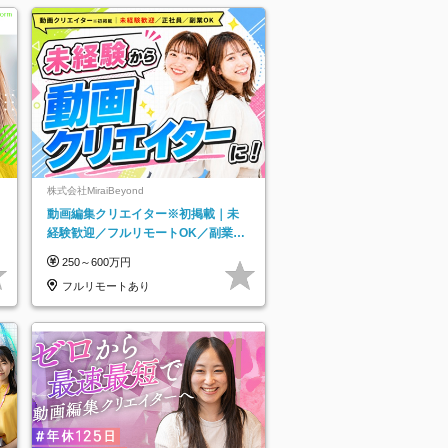
株式会社MiraiBeyond
動画編集クリエイター※初掲載｜未
経験歓迎／フルリモートOK／副業O
K
250～600万円
フルリモートあり