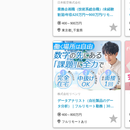
日本航空株式会社
業務企画職（技術系総合職）/未経験
歓迎/年収420万円〜900万円/リモー
トフレックス可
400～900万円
東京都_千葉県
株式会社リベンリ
データアナリスト（自社製品のデー
タ分析）｜フルリモート勤務｜30代
～40代活躍｜残業少なめ｜子育て社
400～800万円
員多数活躍
フルリモートあり