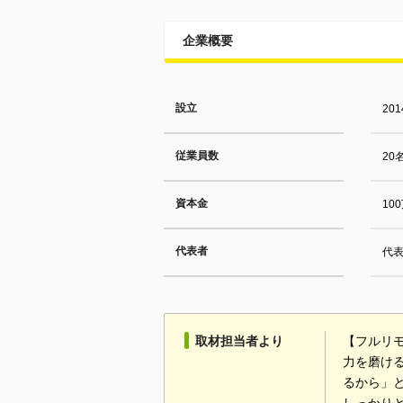
企業概要
設立
20
従業員数
20
資本金
10
代表者
代表
取材担当者より
【フルリ
力を磨け
るから」と