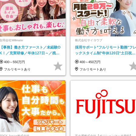
合同会社Willmate
株式会社サイヨウブ
【事務】働き方ファースト／未経験O
採用サポート*フルリモート勤務*フ
K！／充実研修／年休127日～／残業
ックスタイム制*年休120日*土日祝休
なし／平均20代／リモートOK
み*残業ほぼなし*育児中社員8割以上
400～550万円
400～450万円
フルリモートあり
フルリモートあり
TDCX Japan株式会社
富士通株式会社【ポジションマッチ登録】