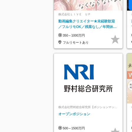
株式会社ＬＩＶＥ ＵＰ
動画編集クリエイター★未経験歓迎
／フルリモOK／残業なし／年間休日
125日／髪・服・ネイル自由／研修充
350～1000万円
実で安心
フルリモートあり
株式会社野村総合研究所【ポジションマッチ
登録】
オープンポジション
500～1500万円