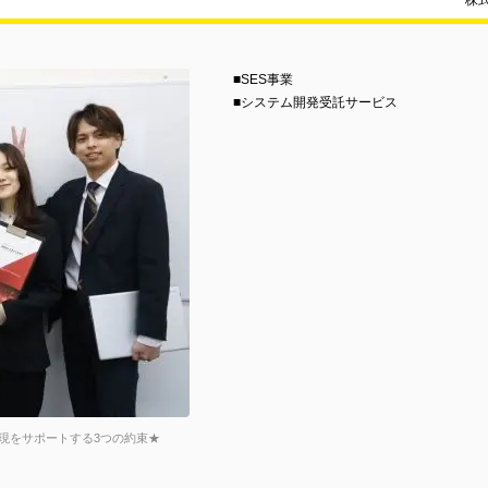
株
■SES事業
■システム開発受託サービス
現をサポートする3つの約束★