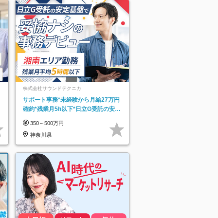
株式会社サウンドテクニカ
サポート事務*未経験から月給27万円
確約*残業月5h以下*日立G受託の安定
基盤*湘南エリア勤務
350～500万円
神奈川県