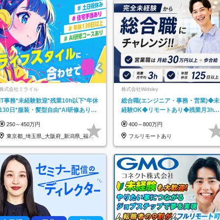
株式会社ミライル
株式会社Widsley
IT事務*未経験歓迎*残業10h以下*年休
総合職(エンジニア・事務・営業)◆未
130日*服装・髪型自由*AI研修あり*
経験OK◆リモートあり◆残業月3h◆
住宅手当あり*転勤なし
服装髪型自由
250～450万円
400～800万円
東京都_埼玉県_大阪府_新潟県_福岡
フルリモートあり
県