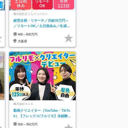
ネ
株式会社さくらインベスト
経営企画・リサーチ／月給30万円～
／リモートOK／土日祝休み／生成AI
を活用できる方歓迎
400～600万円
大阪府
株式会社ＯＬＣ
動画クリエイター（YouTube・TikTo
k）【フレックス/フルリモ】未経験O
K｜Web研修1年間｜副業OK
300～350万円