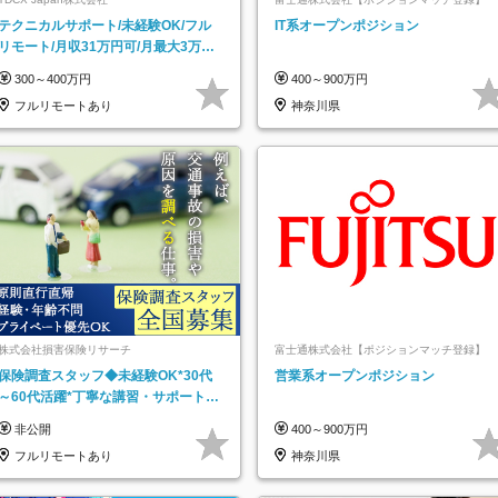
テクニカルサポート/未経験OK/フル
IT系オープンポジション
リモート/月収31万円可/月最大3万の
インセンティブ支給/平均年齢33歳
300～400万円
400～900万円
フルリモートあり
神奈川県
株式会社損害保険リサーチ
富士通株式会社【ポジションマッチ登録】
保険調査スタッフ◆未経験OK*30代
営業系オープンポジション
～60代活躍*丁寧な講習・サポートあ
り*原則直行直帰／全国募集・業務委
非公開
400～900万円
託
フルリモートあり
神奈川県