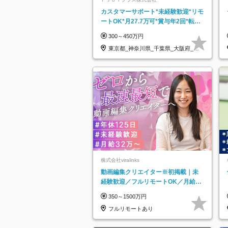
カスタマーサポート*未経験歓迎*リモ
ートOK*月27.7万可*賞与年2回*転勤
なし*連休OK/ZE010232
300～450万円
東京都_神奈川県_千葉県_大阪府_愛
知県…
株式会社viralinks
動画編集クリエイター※初掲載｜未
経験歓迎／フルリモートOK／月給32
万＋賞与
350～1500万円
フルリモートあり