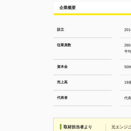
企業概要
設立
20
従業員数
26
平均
資本金
50
売上高
19
代表者
代表
取材担当者より
元エンジ