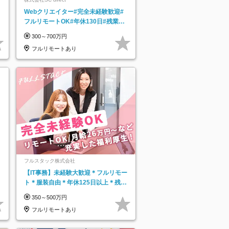
Webクリエイター#完全未経験歓迎#
フルリモートOK#年休130日#残業月
5h以下#全国募集#最大1年の研修
300～700万円
フルリモートあり
フルスタック株式会社
【IT事務】未経験大歓迎＊フルリモー
ト＊服装自由＊年休125日以上＊残業
なし＊月給26万円以上
350～500万円
フルリモートあり