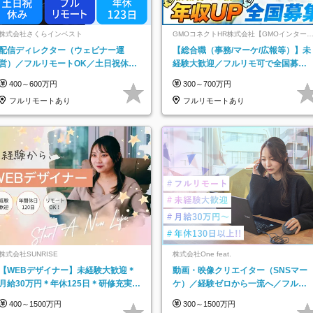
株式会社さくらインベスト
GMOコネクトHR株式会社【GMOインター
ットグループ】
配信ディレクター（ウェビナー運
【総合職（事務/マーケ/広報等）】未
営）／フルリモートOK／土日祝休み
経験大歓迎／フルリモ可で全国募
／年休123日／年収600万円可
集！年収アップ多数★年休最大130日
400～600万円
300～700万円
★
フルリモートあり
フルリモートあり
株式会社SUNRISE
株式会社One feat.
【WEBデザイナー】未経験大歓迎＊
動画・映像クリエイター（SNSマー
月給30万円＊年休125日＊研修充実＊
ケ）／経験ゼロから一流へ／フルリ
フルリモ＊フルフレックス＊
モートOK／月給30万円～／年休130
400～1500万円
300～1500万円
日以上