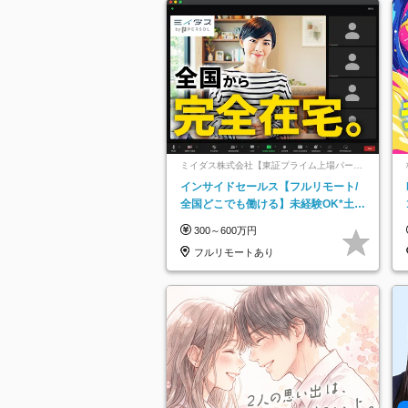
ミイダス株式会社【東証プライム上場パーソ
ルグループ】
インサイドセールス【フルリモート/
全国どこでも働ける】未経験OK*土日
祝休み*残業少なめ*在宅勤務手当あり
300～600万円
フルリモートあり