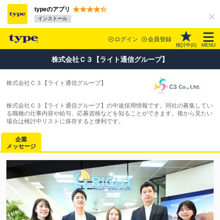
typeのアプリ
インストール
ログイン
会員登録
検討中(
0
)
MENU
株式会社Ｃ３【ライト通信グループ】
株式会社Ｃ３【ライト通信グループ】
株式会社Ｃ３【ライト通信グループ】の中途採用情報です。同社の募集してい
る職種の仕事内容や給与、応募資格などを知ることができます。後から見たい
場合は検討中リストに保存すると便利です。
企業
メッセージ