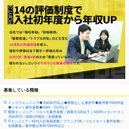
募集している職種
インフラエンジニア◆月給40万以上◆夜勤なしも選択可◆案件数7000件超
◆リモート案件多数◆AWS・GCPなど
開発エンジニア｜フルリモ案件多数｜残業月10h以下｜AI/VR/メタバース｜
月給40万｜前給UP保証｜全国募集
ITエンジニア／40代入社実績多数／ブランクOK／フルリモート案件多数／
全国募集／案件数は常時7000件以上