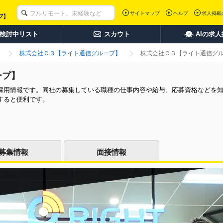
サイトマップ
ヘルプ
求人掲載
検討中リスト
スカウト
AIの求
株式会社Ｃ３【ライト通信グループ】
株式会社Ｃ３【ライト通信グ
ープ】
採用情報です。同社の募集している職種の仕事内容や給与、応募資格などを
すると便利です。
募集情報
面接情報