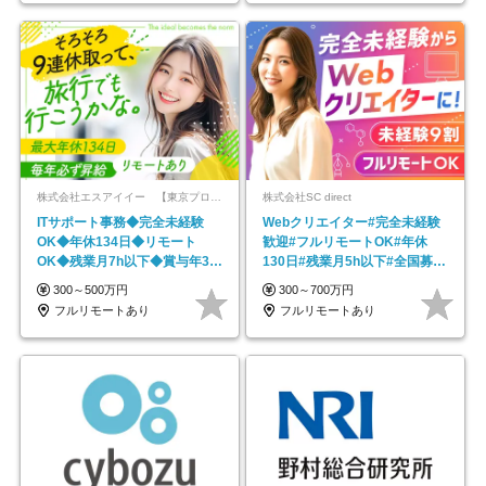
株式会社エスアイイー 【東京プロマーケット上場】
株式会社SC direct
ITサポート事務◆完全未経験
Webクリエイター#完全未経験
OK◆年休134日◆リモート
歓迎#フルリモートOK#年休
OK◆残業月7h以下◆賞与年3回
130日#残業月5h以下#全国募集
◆5年目まで必ず昇給
#最大1年の研修
300～500万円
300～700万円
フルリモートあり
フルリモートあり