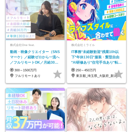
株式会社One feat.
株式会社ミライル
動画・映像クリエイター（SNS
IT事務*未経験歓迎*残業10h以
マーケ）／経験ゼロから一流へ
下*年休130日*服装・髪型自由
／フルリモートOK／月給30万
*AI研修あり*住宅手当あり*転勤
円～／年休130日以上
なし
300～1500万円
250～450万円
フルリモートあり
東京都_埼玉県_大阪府_新潟県_福岡県