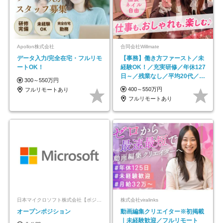
Apollon株式会社
合同会社Willmate
データ入力/完全在宅・フルリモ
【事務】働き方ファースト／未
ートOK！
経験OK！／充実研修／年休127
日～／残業なし／平均20代／リ
300～550万円
モートOK
400～550万円
フルリモートあり
フルリモートあり
日本マイクロソフト株式会社【ポジションマッチ登録】
株式会社viralinks
オープンポジション
動画編集クリエイター※初掲載
｜未経験歓迎／フルリモート