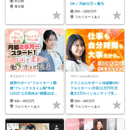
非公開
OK／月給32万＋賞与
東京都
350～1500万円
フルリモートあり
株式会社サイヨウブ
TDCX Japan株式会社
採用サポート*フルリモート勤
テクニカルサポート/未経験OK/
務*フレックスタイム制*年休
フルリモート/月収31万円可/月
120日*土日祝休み*残業ほぼな
最大3万のインセンティブ支給/
し*育児中社員8割以上
平均年齢33歳
400～450万円
300～400万円
フルリモートあり
フルリモートあり