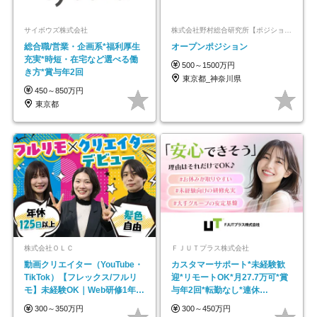
サイボウズ株式会社
株式会社野村総合研究所【ポジションマッチ登録】
総合職/営業・企画系*福利厚生
オープンポジション
充実*時短・在宅など選べる働
500～1500万円
き方*賞与年2回
東京都_神奈川県
450～850万円
東京都
株式会社ＯＬＣ
ＦＪＵＴプラス株式会社
動画クリエイター（YouTube・
カスタマーサポート*未経験歓
TikTok）【フレックス/フルリ
迎*リモートOK*月27.7万可*賞
モ】未経験OK｜Web研修1年間
与年2回*転勤なし*連休
｜副業OK
OK/ZE010232
300～350万円
300～450万円