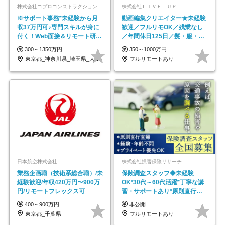
株式会社コプロコンストラクション【東証プライム上場コプロ・ホールディングス子会社】
株式会社ＬＩＶＥ ＵＰ
※サポート事務*未経験から月
動画編集クリエイター★未経験
収37万円可♪専門スキルが身に
歓迎／フルリモOK／残業なし
付く！Web面接＆リモート研修
／年間休日125日／髪・服・ネ
も充実♪/a
イル自由／研修充実で安心
300～1350万円
350～1000万円
東京都_神奈川県_埼玉県_大阪府_愛知県…
フルリモートあり
日本航空株式会社
株式会社損害保険リサーチ
業務企画職（技術系総合職）/未
保険調査スタッフ◆未経験
経験歓迎/年収420万円〜900万
OK*30代～60代活躍*丁寧な講
円/リモートフレックス可
習・サポートあり*原則直行直
帰／全国募集・業務委託
400～900万円
非公開
東京都_千葉県
フルリモートあり