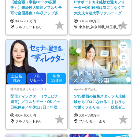
【総合職（事務/マーケ/広報
ITサポート★未経験歓迎★フリ
等）】未経験大歓迎／フルリモ
ーターOK!経歴は気にしなくて
可で全国募集！年収アップ多数
大丈夫★超大手リクルートグル
★年休最大130日★
ープの正社員/sg
300～700万円
300～600万円
フルリモートあり
東京都_神奈川県_埼玉県_千葉県_大阪府…
株式会社さくらインベスト
Apollon株式会社
配信ディレクター（ウェビナー
SNS動画の編集スタッフ★未経
運営）／フルリモートOK／土
験からプロになれる！｜おうち
日祝休み／年休123日／年収
で働くフルリモート｜残業ゼロ
600万円可
で18時退勤◎
400～600万円
300～550万円
フルリモートあり
フルリモートあり