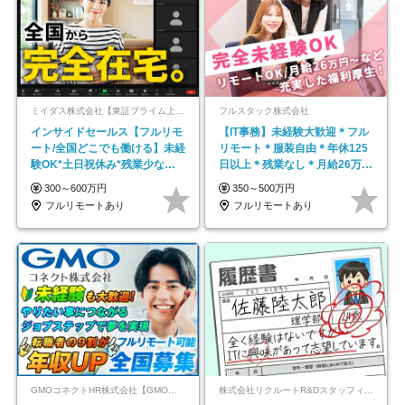
ミイダス株式会社【東証プライム上場パーソルグループ】
フルスタック株式会社
インサイドセールス【フルリモ
【IT事務】未経験大歓迎＊フル
ート/全国どこでも働ける】未経
リモート＊服装自由＊年休125
験OK*土日祝休み*残業少なめ*
日以上＊残業なし＊月給26万円
在宅勤務手当あり
以上
300～600万円
350～500万円
フルリモートあり
フルリモートあり
GMOコネクトHR株式会社【GMOインターネットグループ】
株式会社リクルートR&Dスタッフィング【リクルートグループ】