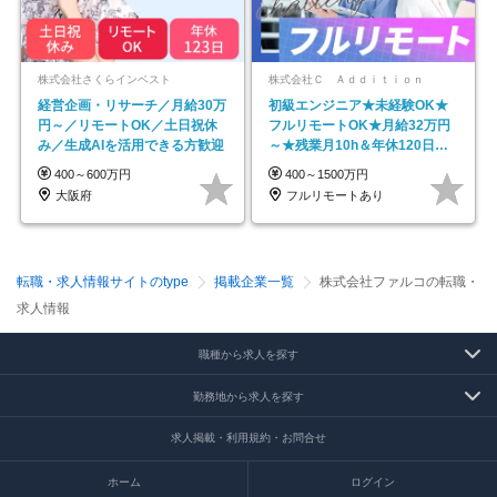
株式会社さくらインベスト
株式会社Ｃ Ａｄｄｉｔｉｏｎ
経営企画・リサーチ／月給30万
初級エンジニア★未経験OK★
円～／リモートOK／土日祝休
フルリモートOK★月給32万円
み／生成AIを活用できる方歓迎
～★残業月10h＆年休120日以
上★副業可
400～600万円
400～1500万円
大阪府
フルリモートあり
転職・求人情報サイトのtype
掲載企業一覧
株式会社ファルコの転職・
求人情報
職種から求人を探す
勤務地から求人を探す
求人掲載・利用規約・お問合せ
ホーム
ログイン