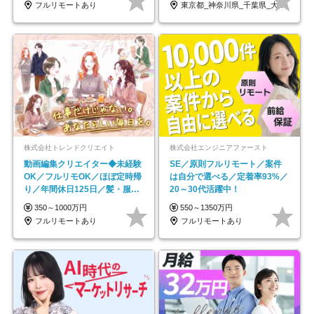
フルリモートあり
東京都_神奈川県_千葉県_大阪府_愛知県…
株式会社トレンドクリエイト
株式会社エンジニアファースト
動画編集クリエイター◆未経験
SE／原則フルリモート／案件
OK／フルリモOK／ほぼ定時帰
は自分で選べる／定着率93%／
り／年間休日125日／髪・服・
20～30代活躍中！
ネイル自由／副業OK
350～1000万円
550～1350万円
フルリモートあり
フルリモートあり