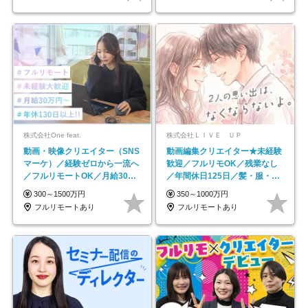
株式会社One feat.
株式会社ＬＩＶＥ ＵＰ
動画・映像クリエイター（SNS
動画編集クリエイター★未経験
マーケ）／経験ゼロから一流へ
歓迎／フルリモOK／残業なし
／フルリモートOK／月給30万
／年間休日125日／髪・服・ネ
円～／年休130日以上
イル自由／研修充実で安心
300～1500万円
350～1000万円
フルリモートあり
フルリモートあり