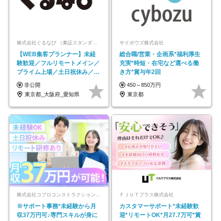
株式会社ぐるなび （東証スタンダード上場）
サイボウズ株式会社
【WEB集客プランナー】未経
総合職/営業・企画系*福利厚生
験歓迎／フルリモートメイン／
充実*時短・在宅など選べる働
プライム上場／土日祝休み／東
き方*賞与年2回
京・大阪・名古屋
非公開
450～850万円
東京都_大阪府_愛知県
東京都
株式会社コプロコンストラクション【東証プライム上場コプロ・ホールディングス子会社】
ＦＪＵＴプラス株式会社
※サポート事務*未経験から月
カスタマーサポート*未経験歓
収37万円可♪専門スキルが身に
迎*リモートOK*月27.7万可*賞