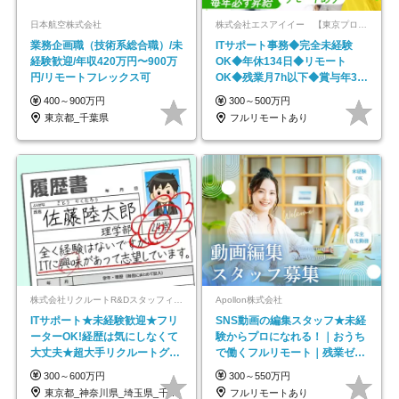
日本航空株式会社
株式会社エスアイイー 【東京プロマーケット上場】
業務企画職（技術系総合職）/未
ITサポート事務◆完全未経験
経験歓迎/年収420万円〜900万
OK◆年休134日◆リモート
円/リモートフレックス可
OK◆残業月7h以下◆賞与年3回
◆5年目まで必ず昇給
400～900万円
300～500万円
東京都_千葉県
フルリモートあり
株式会社リクルートR&Dスタッフィング【リクルートグループ】
Apollon株式会社
ITサポート★未経験歓迎★フリ
SNS動画の編集スタッフ★未経
ーターOK!経歴は気にしなくて
験からプロになれる！｜おうち
大丈夫★超大手リクルートグル
で働くフルリモート｜残業ゼロ
ープの正社員/sg
で18時退勤◎
300～600万円
300～550万円
東京都_神奈川県_埼玉県_千葉県_大阪府…
フルリモートあり