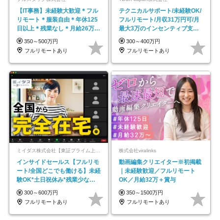
【IT事務】未経験大歓迎＊フル
テクニカルサポート/未経験OK/
リモート＊服装自由＊年休125
フルリモート/月収31万円可/月
日以上＊残業なし＊月給26万円
最大3万のインセンティブ支給/
以上
平均年齢33歳
350～500万円
300～400万円
フルリモートあり
フルリモートあり
ミイダス株式会社【東証プライム上場パーソルグループ】
株式会社viralinks
インサイドセールス【フルリモ
動画編集クリエイター※初掲載
ート/全国どこでも働ける】未経
｜未経験歓迎／フルリモート
験OK*土日祝休み*残業少なめ*
OK／月給32万＋賞与
在宅勤務手当あり
300～600万円
350～1500万円
フルリモートあり
フルリモートあり