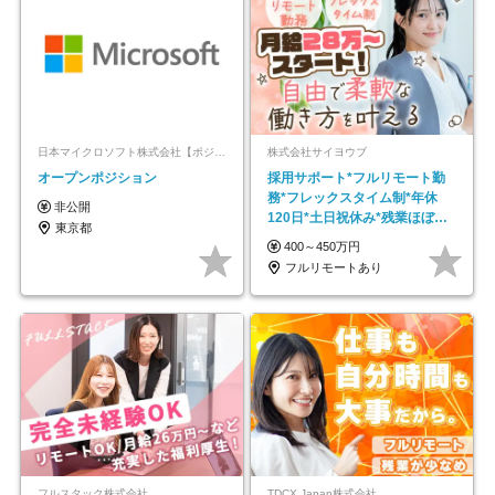
日本マイクロソフト株式会社【ポジションマッチ登録】
株式会社サイヨウブ
オープンポジション
採用サポート*フルリモート勤
務*フレックスタイム制*年休
非公開
120日*土日祝休み*残業ほぼな
東京都
し*育児中社員8割以上
400～450万円
フルリモートあり
フルスタック株式会社
TDCX Japan株式会社