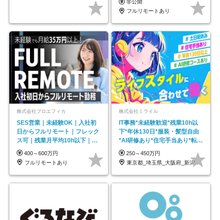
非公開
フルリモートあり
株式会社プロエフィカ
株式会社ミライル
SES営業｜未経験OK｜入社初
IT事務*未経験歓迎*残業10h以
日からフルリモート｜フレック
下*年休130日*服装・髪型自由
ス可｜残業月平均10h以下｜事
*AI研修あり*住宅手当あり*転勤
業立ち上げメンバー
なし
400～600万円
250～450万円
フルリモートあり
東京都_埼玉県_大阪府_新潟県_福岡県