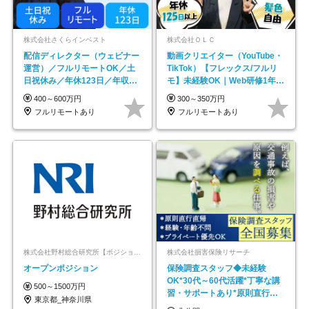
株式会社さくらインベスト
株式会社ＯＬＣ
配信ディレクター（ウェビナー
動画クリエイター（YouTube・
運営）／フルリモートOK／土
TikTok）【フレックス/フルリ
日祝休み／年休123日／年収
モ】未経験OK｜Web研修1年間
600万円可
｜副業OK
400～600万円
300～350万円
フルリモートあり
フルリモートあり
株式会社野村総合研究所【ポジションマッチ登録】
株式会社損害保険リサーチ
オープンポジション
保険調査スタッフ◆未経験
OK*30代～60代活躍*丁寧な講
500～1500万円
習・サポートあり*原則直行直
東京都_神奈川県
帰／全国募集・業務委託