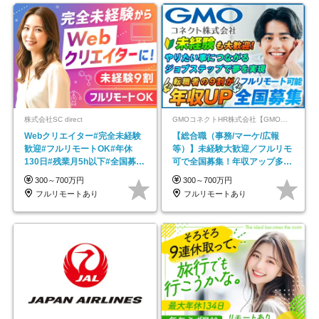
株式会社SC direct
GMOコネクトHR株式会社【GMOインターネットグループ】
Webクリエイター#完全未経験
【総合職（事務/マーケ/広報
歓迎#フルリモートOK#年休
等）】未経験大歓迎／フルリモ
130日#残業月5h以下#全国募集
可で全国募集！年収アップ多数
#最大1年の研修
★年休最大130日★
300～700万円
300～700万円
フルリモートあり
フルリモートあり