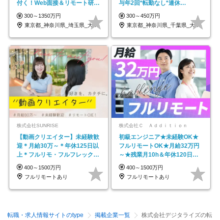
付く！Web面接＆リモート研修
与年2回*転勤なし*連休
も充実♪/a
OK/ZE010232
300～1350万円
300～450万円
東京都_神奈川県_埼玉県_大阪府_愛知県…
東京都_神奈川県_千葉県_大阪府_愛知県…
株式会社SUNRISE
株式会社Ｃ Ａｄｄｉｔｉｏｎ
【動画クリエイター】未経験歓
初級エンジニア★未経験OK★
迎＊月給30万～＊年休125日以
フルリモートOK★月給32万円
上＊フルリモ・フルフレックス
～★残業月10h＆年休120日以
◆10名の採用が決定◆
上★副業可
400～1500万円
400～1500万円
フルリモートあり
フルリモートあり
転職・求人情報サイトのtype
掲載企業一覧
株式会社デジタライズの転