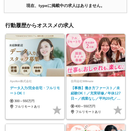
現在、typeに掲載中の求人はありません。
行動履歴からオススメの求人
Apollon株式会社
合同会社Willmate
データ入力/完全在宅・フルリモ
【事務】働き方ファースト／未
ートOK！
経験OK！／充実研修／年休127
日～／残業なし／平均20代／リ
300～550万円
モートOK
400～550万円
フルリモートあり
フルリモートあり