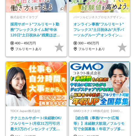
株式会社サイヨウブ
パーソルビジネスプロセスデザイン株式会社 事業開発本部
採用サポート*フルリモート勤
オンライン事務*フルリモート*
務*フレックスタイム制*年休
フレックス*土日祝休み*大手パ
120日*土日祝休み*残業ほぼな
ーソルグループ*オンライン面
し*育児中社員8割以上
接*30～40代活躍中
400～450万円
300～450万円
フルリモートあり
フルリモートあり
TDCX Japan株式会社
GMOコネクトHR株式会社【GMOインターネットグループ】
テクニカルサポート/未経験OK/
【総合職（事務/マーケ/広報
フルリモート/月収31万円可/月
等）】未経験大歓迎／フルリモ
最大3万のインセンティブ支給/
可で全国募集！年収アップ多数
平均年齢33歳
★年休最大130日★