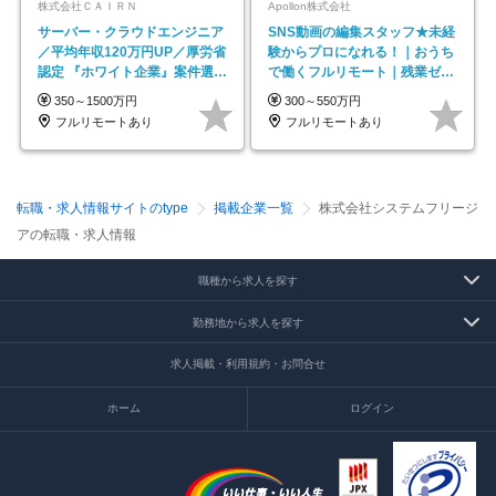
株式会社ＣＡＩＲＮ
Apollon株式会社
サーバー・クラウドエンジニア
SNS動画の編集スタッフ★未経
／平均年収120万円UP／厚労省
験からプロになれる！｜おうち
認定 『ホワイト企業』案件選択
で働くフルリモート｜残業ゼロ
制度／年休129日
で18時退勤◎
350～1500万円
300～550万円
フルリモートあり
フルリモートあり
転職・求人情報サイトのtype
掲載企業一覧
株式会社システムフリージ
アの転職・求人情報
職種から求人を探す
勤務地から求人を探す
求人掲載・利用規約・お問合せ
ホーム
ログイン