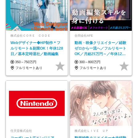
株式会社ＣＯＲＥ ＣＯＤＥ
合同会社AFE
Webデザイナー◆HP制作＊フ
動画・映像クリエイター／経験
ルリモート＆副業OK！年休128
ゼロから一流へ／フルリモート
日／基本定時退社／動画編集
OK／月給25万円～／年休125
日以上
350～750万円
300～800万円
フルリモートあり
フルリモートあり
任天堂株式会社
株式会社ＬＩＶＥ ＵＰ
コーポレートITエンジニア
動画編集クリエイター★未経験