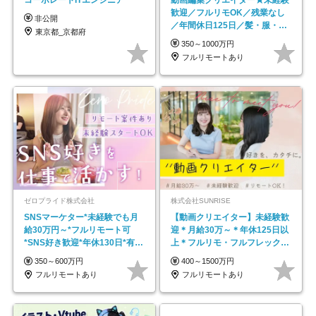
歓迎／フルリモOK／残業なし
非公開
／年間休日125日／髪・服・ネ
東京都_京都府
イル自由／研修充実で安心
350～1000万円
フルリモートあり
ゼロプライド株式会社
株式会社SUNRISE
SNSマーケター*未経験でも月
【動画クリエイター】未経験歓
給30万円～*フルリモート可
迎＊月給30万～＊年休125日以
*SNS好き歓迎*年休130日*有休
上＊フルリモ・フルフレックス
取得率100%
◆10名の採用が決定◆
350～600万円
400～1500万円
フルリモートあり
フルリモートあり