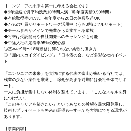
【エンジニアの未来を第一に考える会社です】
◆9年連続で月平均残業10時間未満（昨年度実績9.59時間）
◆有給取得率84.9%、初年度から20日の休暇取得OK
◆77%の社員がリモートワーク活用中（うち3割はフルリモート）
◆チーム参画がメインで先輩から直接学べる環境
◆将来は受託開発や自社開発へのチャレンジも可能
◆中途入社の定着率95%の安心感
◎基本の9時〜18時勤務に縛られない柔軟な働き方
◎「屋内スカイダイビング」「日本酒の会」など多彩な社内イベン
ト
「エンジニアの未来」を大切にする代表の富山が率いる当社では、
残業の少ない案件を厳選し、稼働が高まる時期には会社全体でサポ
ート。
一人に負担が集中しない体制を整えています。「こんなスキルを身
につけたい」
「このキャリアを築きたい」というあなたの希望を最大限尊重し、
技術もプライベートも将来の展望も—すべてを大切にできる環境が
あります。
【事業内容】