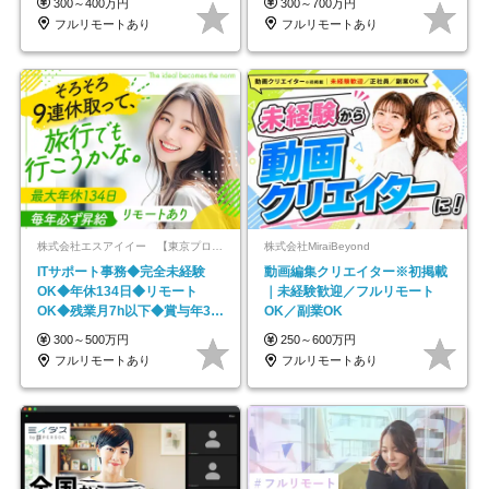
300～400万円
300～700万円
フルリモートあり
フルリモートあり
株式会社エスアイイー 【東京プロマーケット上場】
株式会社MiraiBeyond
ITサポート事務◆完全未経験
動画編集クリエイター※初掲載
OK◆年休134日◆リモート
｜未経験歓迎／フルリモート
OK◆残業月7h以下◆賞与年3回
OK／副業OK
◆5年目まで必ず昇給
300～500万円
250～600万円
フルリモートあり
フルリモートあり