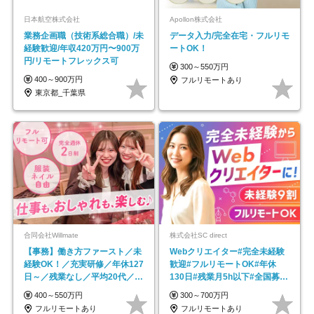
日本航空株式会社
Apollon株式会社
業務企画職（技術系総合職）/未
データ入力/完全在宅・フルリモ
経験歓迎/年収420万円〜900万
ートOK！
円/リモートフレックス可
300～550万円
400～900万円
フルリモートあり
東京都_千葉県
合同会社Willmate
株式会社SC direct
【事務】働き方ファースト／未
Webクリエイター#完全未経験
経験OK！／充実研修／年休127
歓迎#フルリモートOK#年休
日～／残業なし／平均20代／リ
130日#残業月5h以下#全国募集
モートOK
#最大1年の研修
400～550万円
300～700万円
フルリモートあり
フルリモートあり