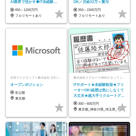
AI業界で活かす◆IT未経験
OK／月給32万＋賞与
OK◆目指せるコンサル
450～1200万円
350～1500万円
フルリモートあり
フルリモートあり
日本マイクロソフト株式会社【ポジションマッチ登録】
株式会社リクルートR&Dスタッフィング【リクルートグループ】
オープンポジション
ITサポート★未経験歓迎★フリ
ーターOK!経歴は気にしなくて
非公開
大丈夫★超大手リクルートグル
東京都
ープの正社員/sg
300～600万円
東京都_神奈川県_埼玉県_千葉県_大阪府…