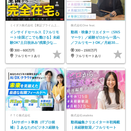
ミイダス株式会社【東証プライム上場パーソルグループ】
株式会社One feat.
インサイドセールス【フルリモ
動画・映像クリエイター（SNS
ート/全国どこでも働ける】未経
マーケ）／経験ゼロから一流へ
験OK*土日祝休み*残業少なめ*
／フルリモートOK／月給30万
在宅勤務手当あり
円～／年休130日以上
300～600万円
300～1500万円
フルリモートあり
フルリモートあり
ＦＴＣ株式会社
株式会社viralinks
【AIサポート事務（ITプロ候
動画編集クリエイター※初掲載
補）】あなたのビジネス経験を
｜未経験歓迎／フルリモート