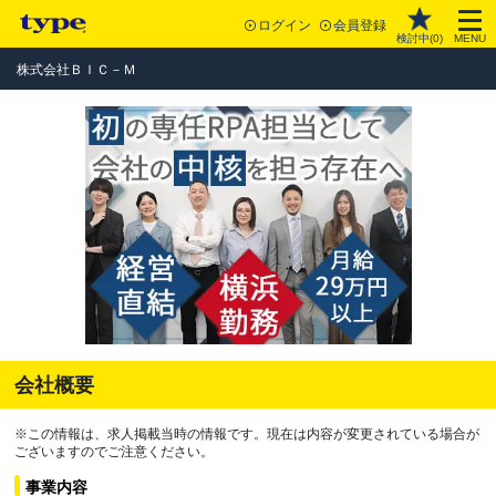
ログイン
会員登録
検討中(
0
)
MENU
株式会社ＢＩＣ－Ｍ
会社概要
※この情報は、求人掲載当時の情報です。現在は内容が変更されている場合が
ございますのでご注意ください。
事業内容