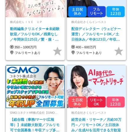
株式会社ＬＩＶＥ ＵＰ
株式会社さくらインベスト
動画編集クリエイター★未経験
配信ディレクター（ウェビナー
歓迎／フルリモOK／残業なし
運営）／フルリモートOK／土
／年間休日125日／髪・服・ネ
日祝休み／年休123日／年収
イル自由／研修充実で安心
600万円可
350～1000万円
400～600万円
フルリモートあり
フルリモートあり
GMOコネクトHR株式会社【GMOインターネットグループ】
株式会社さくらインベスト
【総合職（事務/マーケ/広報
経営企画・リサーチ／月給30万
等）】未経験大歓迎／フルリモ
円～／リモートOK／土日祝休
可で全国募集！年収アップ多数
み／生成AIを活用できる方歓迎