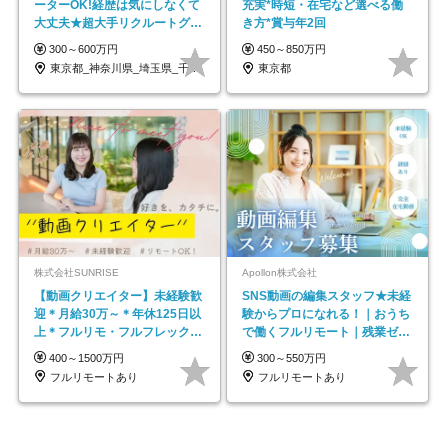
ーターOK!経歴は気にしなくて
充実*時短・在宅など選べる働
大丈夫★超大手リクルートグル
き方*賞与年2回
ープの正社員/sg
300～600万円
450～850万円
東京都_神奈川県_埼玉県_千葉県_大阪府…
東京都
株式会社SUNRISE
Apollon株式会社
【動画クリエイター】未経験歓
SNS動画の編集スタッフ★未経
迎＊月給30万～＊年休125日以
験からプロになれる！｜おうち
上＊フルリモ・フルフレックス
で働くフルリモート｜残業ゼロ
◆10名の採用が決定◆
で18時退勤◎
400～1500万円
300～550万円
フルリモートあり
フルリモートあり