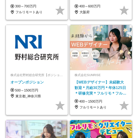
★年休最大130日★
300～700万円
400～600万円
フルリモートあり
大阪府
株式会社野村総合研究所【ポジションマッチ登録】
株式会社SUNRISE
オープンポジション
【WEBデザイナー】未経験大
歓迎＊月給30万円＊年休125日
500～1500万円
＊研修充実＊フルリモ＊フルフ
東京都_神奈川県
レックス＊
400～1500万円
フルリモートあり