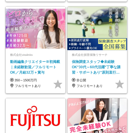
株式会社viralinks
株式会社損害保険リサーチ
動画編集クリエイター※初掲載
保険調査スタッフ◆未経験
｜未経験歓迎／フルリモート
OK*30代～60代活躍*丁寧な講
OK／月給32万＋賞与
習・サポートあり*原則直行直
帰／全国募集・業務委託
350～1500万円
非公開
フルリモートあり
フルリモートあり