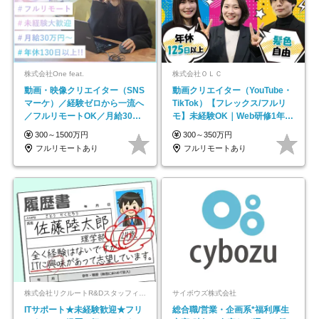
株式会社One feat.
株式会社ＯＬＣ
動画・映像クリエイター（SNS
動画クリエイター（YouTube・
マーケ）／経験ゼロから一流へ
TikTok）【フレックス/フルリ
／フルリモートOK／月給30万
モ】未経験OK｜Web研修1年間
円～／年休130日以上
｜副業OK
300～1500万円
300～350万円
フルリモートあり
フルリモートあり
株式会社リクルートR&Dスタッフィング【リクルートグループ】
サイボウズ株式会社
ITサポート★未経験歓迎★フリ
総合職/営業・企画系*福利厚生