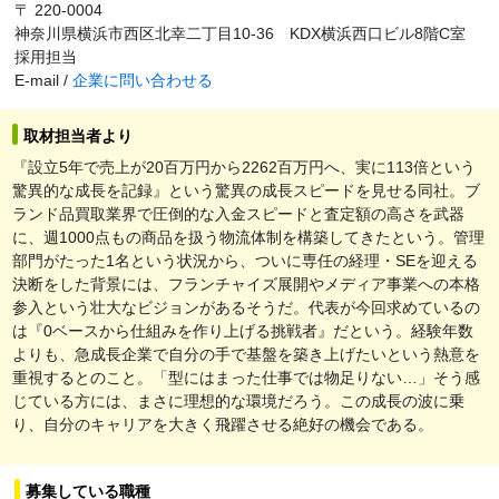
〒 220-0004
神奈川県横浜市西区北幸二丁目10-36 KDX横浜西口ビル8階C室
採用担当
E-mail /
企業に問い合わせる
取材担当者より
『設立5年で売上が20百万円から2262百万円へ、実に113倍という
驚異的な成長を記録』という驚異の成長スピードを見せる同社。ブ
ランド品買取業界で圧倒的な入金スピードと査定額の高さを武器
に、週1000点もの商品を扱う物流体制を構築してきたという。管理
部門がたった1名という状況から、ついに専任の経理・SEを迎える
決断をした背景には、フランチャイズ展開やメディア事業への本格
参入という壮大なビジョンがあるそうだ。代表が今回求めているの
は『0ベースから仕組みを作り上げる挑戦者』だという。経験年数
よりも、急成長企業で自分の手で基盤を築き上げたいという熱意を
重視するとのこと。「型にはまった仕事では物足りない…」そう感
じている方には、まさに理想的な環境だろう。この成長の波に乗
り、自分のキャリアを大きく飛躍させる絶好の機会である。
募集している職種