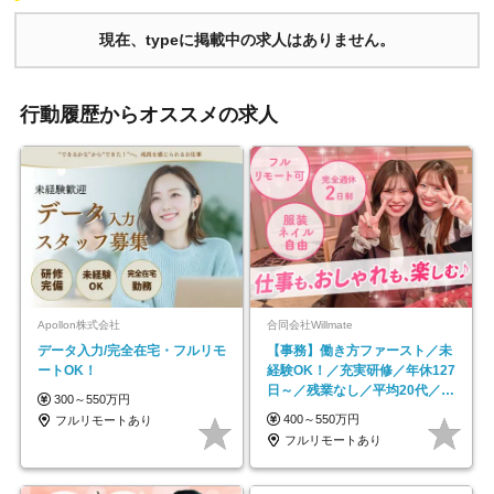
現在、typeに掲載中の求人はありません。
行動履歴からオススメの求人
Apollon株式会社
合同会社Willmate
データ入力/完全在宅・フルリモ
【事務】働き方ファースト／未
ートOK！
経験OK！／充実研修／年休127
日～／残業なし／平均20代／リ
300～550万円
モートOK
400～550万円
フルリモートあり
フルリモートあり