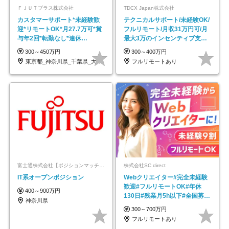
ＦＪＵＴプラス株式会社
TDCX Japan株式会社
カスタマーサポート*未経験歓
テクニカルサポート/未経験OK/
迎*リモートOK*月27.7万可*賞
フルリモート/月収31万円可/月
与年2回*転勤なし*連休
最大3万のインセンティブ支給/
OK/ZE010232
平均年齢33歳
300～450万円
300～400万円
東京都_神奈川県_千葉県_大阪府_愛知県…
フルリモートあり
富士通株式会社【ポジションマッチ登録】
株式会社SC direct
IT系オープンポジション
Webクリエイター#完全未経験
歓迎#フルリモートOK#年休
400～900万円
130日#残業月5h以下#全国募集
神奈川県
#最大1年の研修
300～700万円
フルリモートあり