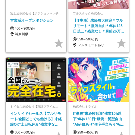
富士通株式会社【ポジションマッチ登録】
フルスタック株式会社
営業系オープンポジション
【IT事務】未経験大歓迎＊フル
リモート＊服装自由＊年休125
400～900万円
日以上＊残業なし＊月給26万円
神奈川県
以上
350～500万円
フルリモートあり
ミイダス株式会社【東証プライム上場パーソルグループ】
株式会社ミライル
インサイドセールス【フルリモ
IT事務*未経験歓迎*残業10h以
ート/全国どこでも働ける】未経
下*年休130日*服装・髪型自由
験OK*土日祝休み*残業少なめ*
*AI研修あり*住宅手当あり*転勤
在宅勤務手当あり
なし
300～600万円
250～450万円