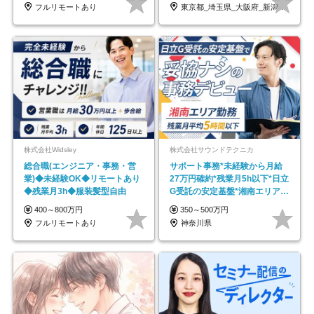
フルリモートあり
東京都_埼玉県_大阪府_新潟県_福岡県
株式会社Widsley
株式会社サウンドテクニカ
総合職(エンジニア・事務・営
サポート事務*未経験から月給
業)◆未経験OK◆リモートあり
27万円確約*残業月5h以下*日立
◆残業月3h◆服装髪型自由
G受託の安定基盤*湘南エリア勤
務
400～800万円
350～500万円
フルリモートあり
神奈川県