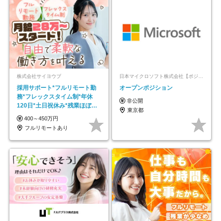
株式会社サイヨウブ
日本マイクロソフト株式会社【ポジションマッチ登録】
採用サポート*フルリモート勤
オープンポジション
務*フレックスタイム制*年休
非公開
120日*土日祝休み*残業ほぼな
東京都
し*育児中社員8割以上
400～450万円
フルリモートあり