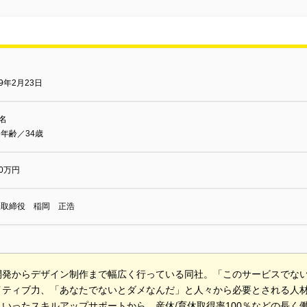
09年2月23日
2名
年齢／34歳
00万円
表取締役 稲岡 正浩
開発からデザイン制作まで幅広く行っている同社。「このサービスでな
イティブ力、「あなたでないとダメなんだ」と人々から必要とされる人
といったスキルアップサポートから、産休/育休取得率100％などの長く