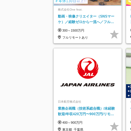
株式会社One feat.
動画・映像クリエイター（SNSマー
ケ）／経験ゼロから一流へ／フルリ
モートOK／月給30万円～／年休130
300～1500万円
日以上
フルリモートあり
日本航空株式会社
業務企画職（技術系総合職）/未経験
歓迎/年収420万円〜900万円/リモー
トフレックス可
400～900万円
東京都_千葉県