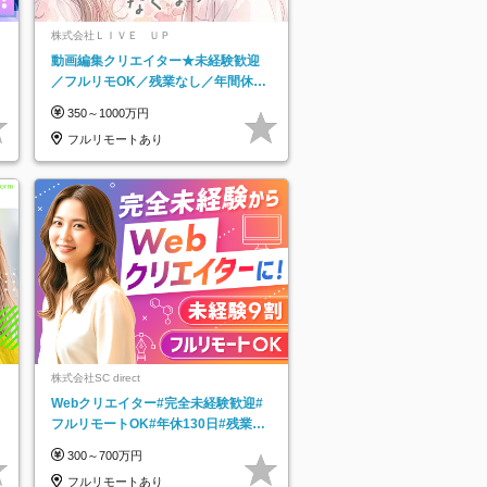
株式会社ＬＩＶＥ ＵＰ
動画編集クリエイター★未経験歓迎
／フルリモOK／残業なし／年間休日
125日／髪・服・ネイル自由／研修充
350～1000万円
実で安心
フルリモートあり
株式会社SC direct
Webクリエイター#完全未経験歓迎#
フルリモートOK#年休130日#残業月
5h以下#全国募集#最大1年の研修
300～700万円
フルリモートあり