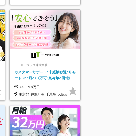
ＦＪＵＴプラス株式会社
カスタマーサポート*未経験歓迎*リモ
ートOK*月27.7万可*賞与年2回*転勤
なし*連休OK/ZE010232
300～450万円
東京都_神奈川県_千葉県_大阪府_愛
知県…