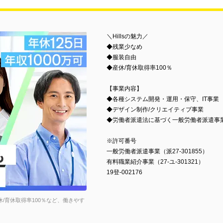
＼Hillsの魅力／
◆残業少なめ
◆服装自由
◆産休/育休取得率100％
【事業内容】
◆各種システム開発・運用・保守、IT事業
◆デザイン制作/クリエイティブ事業
◆労働者派遣法に基づく一般労働者派遣事
※許可番号
一般労働者派遣事業（派27-301855）
有料職業紹介事業（27-ユ-301321）
19登-002176
休/育休取得率100％など、働きやす