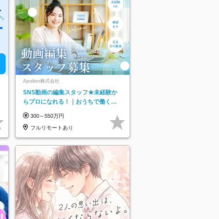
Apollon株式会社
SNS動画の編集スタッフ★未経験か
らプロになれる！｜おうちで働くフ
ルリモート｜残業ゼロで18時退勤◎
300～550万円
フルリモートあり