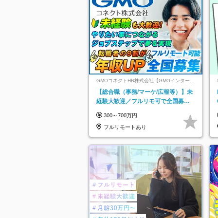
GMOコネクトHR株式会社【GMOインターネ
ットグループ】
【総合職（事務/マーケ/広報等）】未
経験大歓迎／フルリモ可で全国募
集！年収アップ多数★年休最大130日
300～700万円
★
フルリモートあり