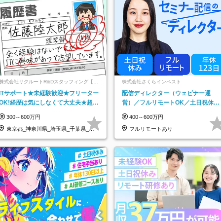
株式会社リクルートR&Dスタッフィング【リ
株式会社さくらインベスト
クルートグループ】
ITサポート★未経験歓迎★フリーター
配信ディレクター（ウェビナー運
OK!経歴は気にしなくて大丈夫★超大
営）／フルリモートOK／土日祝休み
手リクルートグループの正社員/sg
／年休123日／年収600万円可
300～600万円
400～600万円
東京都_神奈川県_埼玉県_千葉県_大
フルリモートあり
阪府…