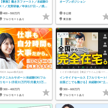
【事務】働き方ファースト／未経験O
オープンポジション
K！／充実研修／年休127日～／残業
なし／平均20代／リモートOK
400～550万円
非公開
フルリモートあり
東京都
TDCX Japan株式会社
ミイダス株式会社【東証プライム上場パーソ
ルグループ】
テクニカルサポート/未経験OK/フル
インサイドセールス【フルリモート/
リモート/月収31万円可/月最大3万の
全国どこでも働ける】未経験OK*土
インセンティブ支給/平均年齢33歳
祝休み*残業少なめ*在宅勤務手当あ
300～400万円
300～600万円
フルリモートあり
フルリモートあり