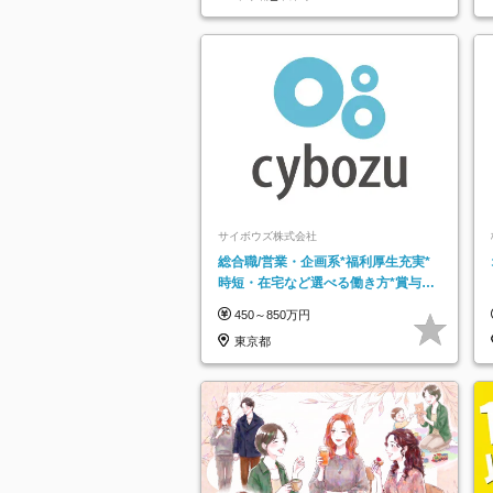
サイボウズ株式会社
総合職/営業・企画系*福利厚生充実*
時短・在宅など選べる働き方*賞与年
2回
450～850万円
東京都