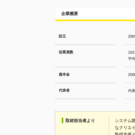
企業概要
設立
20
従業員数
10
平均
資本金
20
代表者
代
取材担当者より
システム
なクリエ
取得支援