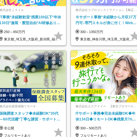
株式会社ミライル
株式会社コプロコンストラクション【東証プ
ライム上場コプロ・ホールディングス子会
IT事務*未経験歓迎*残業10h以下*年休
※サポート事務*未経験から月収37万
社】
130日*服装・髪型自由*AI研修あり*
円可♪専門スキルが身に付く！Web面
住宅手当あり*転勤なし
接＆リモート研修も充実♪/a
250～450万円
300～1350万円
東京都_埼玉県_大阪府_新潟県_福岡
東京都_神奈川県_埼玉県_大阪府_愛
県
知県…
株式会社損害保険リサーチ
株式会社エスアイイー 【東京プロマーケッ
ト上場】
保険調査スタッフ◆未経験OK*30代
ITサポート事務◆完全未経験OK◆年
～60代活躍*丁寧な講習・サポートあ
休134日◆リモートOK◆残業月7h以
り*原則直行直帰／全国募集・業務委
下◆賞与年3回◆5年目まで必ず昇給
非公開
300～500万円
託
フルリモートあり
フルリモートあり