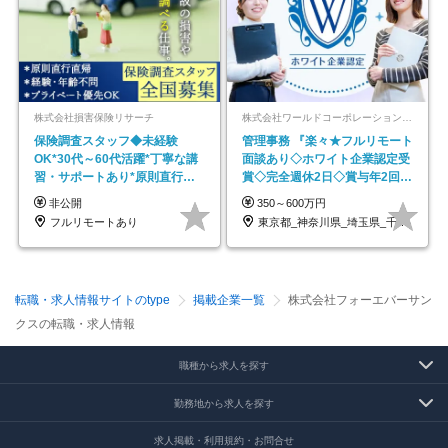
株式会社損害保険リサーチ
株式会社ワールドコーポレーション 採用事業部【上場グループ】
保険調査スタッフ◆未経験
管理事務 『楽々★フルリモート
OK*30代～60代活躍*丁寧な講
面談あり◇ホワイト企業認定受
習・サポートあり*原則直行直
賞◇完全週休2日◇賞与年2回
帰／全国募集・業務委託
/p13
非公開
350～600万円
フルリモートあり
東京都_神奈川県_埼玉県_千葉県_大阪府…
転職・求人情報サイトのtype
掲載企業一覧
株式会社フォーエバーサン
クスの転職・求人情報
職種から求人を探す
勤務地から求人を探す
求人掲載・利用規約・お問合せ