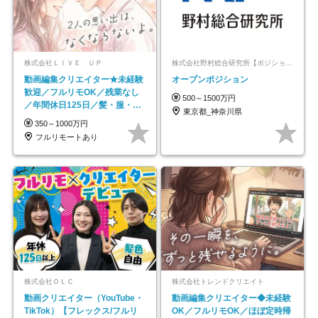
株式会社ＬＩＶＥ ＵＰ
株式会社野村総合研究所【ポジションマッチ登録】
動画編集クリエイター★未経験
オープンポジション
歓迎／フルリモOK／残業なし
500～1500万円
／年間休日125日／髪・服・ネ
東京都_神奈川県
イル自由／研修充実で安心
350～1000万円
フルリモートあり
株式会社ＯＬＣ
株式会社トレンドクリエイト
動画クリエイター（YouTube・
動画編集クリエイター◆未経験
TikTok）【フレックス/フルリ
OK／フルリモOK／ほぼ定時帰