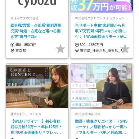
サイボウズ株式会社
株式会社コプロコンストラクション【東証プライム上場コプロ・ホールディングス子会社】
総合職/営業・企画系*福利厚生
※サポート事務*未経験から月
充実*時短・在宅など選べる働
収37万円可♪専門スキルが身に
き方*賞与年2回
付く！Web面接＆リモート研修
も充実♪/a
450～850万円
300～1350万円
東京都
東京都_神奈川県_埼玉県_大阪府_愛知県…
株式会社ＧＥＮＴＥＮ
株式会社One feat.
【WEBデザイナー】初⼼者歓
動画・映像クリエイター（SNS
迎◎⽉給30万〜＊年休125⽇＊
マーケ）／経験ゼロから一流へ
在宅OK＆研修あり＊フレック
／フルリモートOK／月給30万
ス
円～／年休130日以上