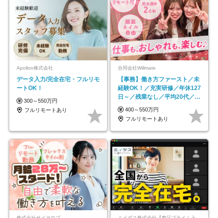
Apollon株式会社
合同会社Willmate
データ入力/完全在宅・フルリモ
【事務】働き方ファースト／未
ートOK！
経験OK！／充実研修／年休127
日～／残業なし／平均20代／リ
300～550万円
モートOK
400～550万円
フルリモートあり
フルリモートあり
株式会社サイヨウブ
ミイダス株式会社【東証プライム上場パーソルグループ】