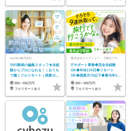
Apollon株式会社
株式会社エスアイイー 【東京プロマーケット上場】
SNS動画の編集スタッフ★未経
ITサポート事務◆完全未経験
験からプロになれる！｜おうち
OK◆年休134日◆リモート
で働くフルリモート｜残業ゼロ
OK◆残業月7h以下◆賞与年3回
で18時退勤◎
◆5年目まで必ず昇給
300～550万円
300～500万円
フルリモートあり
フルリモートあり