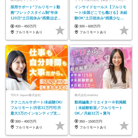
採用サポート*フルリモート勤
インサイドセールス【フルリモ
務*フレックスタイム制*年休
ート/全国どこでも働ける】未経
120日*土日祝休み*残業ほぼな
験OK*土日祝休み*残業少なめ*
し*育児中社員8割以上
在宅勤務手当あり
400～450万円
300～600万円
フルリモートあり
フルリモートあり
TDCX Japan株式会社
株式会社viralinks
テクニカルサポート/未経験OK/
動画編集クリエイター※初掲載
フルリモート/月収31万円可/月
｜未経験歓迎／フルリモート
最大3万のインセンティブ支給/
OK／月給32万＋賞与
平均年齢33歳
300～400万円
350～1500万円
フルリモートあり
フルリモートあり