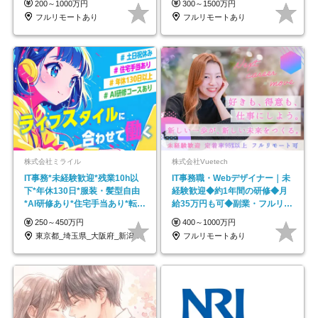
200～1000万円
300～1500万円
フルリモートあり
フルリモートあり
株式会社ミライル
株式会社Vuetech
IT事務*未経験歓迎*残業10h以
IT事務職・Webデザイナー｜未
下*年休130日*服装・髪型自由
経験歓迎◆約1年間の研修◆月
*AI研修あり*住宅手当あり*転勤
給35万円も可◆副業・フルリモ
なし
ート可◆年休126日
250～450万円
400～1000万円
東京都_埼玉県_大阪府_新潟県_福岡県
フルリモートあり