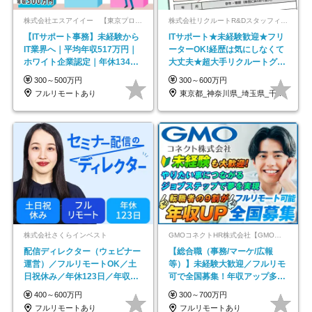
株式会社エスアイイー 【東京プロマーケット上場】
株式会社リクルートR&Dスタッフィング【リクルートグループ】
【ITサポート事務】未経験から
ITサポート★未経験歓迎★フリ
IT業界へ｜平均年収517万円｜
ーターOK!経歴は気にしなくて
ホワイト企業認定｜年休134日
大丈夫★超大手リクルートグル
｜リモートOK
ープの正社員/sg
300～500万円
300～600万円
フルリモートあり
東京都_神奈川県_埼玉県_千葉県_大阪府…
株式会社さくらインベスト
GMOコネクトHR株式会社【GMOインターネットグループ】
配信ディレクター（ウェビナー
【総合職（事務/マーケ/広報
運営）／フルリモートOK／土
等）】未経験大歓迎／フルリモ
日祝休み／年休123日／年収
可で全国募集！年収アップ多数
600万円可
★年休最大130日★
400～600万円
300～700万円
フルリモートあり
フルリモートあり