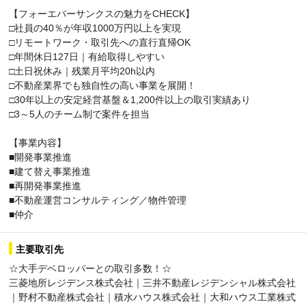
【フォーエバーサンクスの魅力をCHECK】
□社員の40％が年収1000万円以上を実現
□リモートワーク・取引先への直行直帰OK
□年間休日127日｜有給取得しやすい
□土日祝休み｜残業月平均20h以内
□不動産業界でも独自性の高い事業を展開！
□30年以上の安定経営基盤＆1,200件以上の取引実績あり
□3～5人のチーム制で案件を担当
【事業内容】
■開発事業推進
■建て替え事業推進
■再開発事業推進
■不動産運営コンサルティング／物件管理
■仲介
主要取引先
☆大手デベロッパーとの取引多数！☆
三菱地所レジデンス株式会社｜三井不動産レジデンシャル株式会社
｜野村不動産株式会社｜積水ハウス株式会社｜大和ハウス工業株式