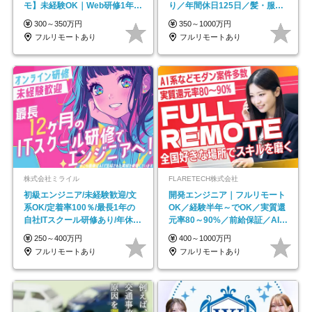
モ】未経験OK｜Web研修1年間
り／年間休日125日／髪・服・
｜副業OK
ネイル自由／副業OK
300～350万円
350～1000万円
フルリモートあり
フルリモートあり
株式会社ミライル
FLARETECH株式会社
初級エンジニア/未経験歓迎/文
開発エンジニア｜フルリモート
系OK/定着率100％/最長1年の
OK／経験半年～でOK／実質還
自社ITスクール研修あり/年休
元率80～90%／前給保証／AI系
130日
など最先端案件多数
250～400万円
400～1000万円
フルリモートあり
フルリモートあり