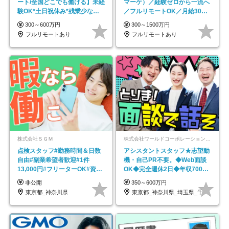
ート/全国どこでも働ける】未経
マーケ）／経験ゼロから一流へ
験OK*土日祝休み*残業少なめ*
／フルリモートOK／月給30万
在宅勤務手当あり
円～／年休130日以上
300～600万円
300～1500万円
フルリモートあり
フルリモートあり
株式会社ＳＧＭ
株式会社ワールドコーポレーション 採用事業部【上場グループ】
点検スタッフ#勤務時間＆日数
アシスタントスタッフ★志望動
自由#副業希望者歓迎#1件
機・自己PR不要。◆Web面談
13,000円#フリーターOK#資格
OK◆完全週休2日◆年収700万
スキル不要
円可/p13
非公開
350～600万円
東京都_神奈川県
東京都_神奈川県_埼玉県_千葉県_大阪府…