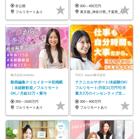
帰／全国募集・業務委託
OK/ZE010232
非公開
300～450万円
フルリモートあり
東京都_神奈川県_千葉県_大阪府_愛知県…
株式会社viralinks
TDCX Japan株式会社
動画編集クリエイター※初掲載
テクニカルサポート/未経験OK/
｜未経験歓迎／フルリモート
フルリモート/月収31万円可/月
OK／月給32万＋賞与
最大3万のインセンティブ支給/
平均年齢33歳
350～1500万円
300～400万円
フルリモートあり
フルリモートあり