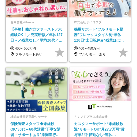
合同会社Willmate
株式会社サイヨウブ
【事務】働き方ファースト／未
採用サポート*フルリモート勤
経験OK！／充実研修／年休127
務*フレックスタイム制*年休
日～／残業なし／平均20代／リ
120日*土日祝休み*残業ほぼな
モートOK
し*育児中社員8割以上
400～550万円
400～450万円
フルリモートあり
フルリモートあり
株式会社損害保険リサーチ
ＦＪＵＴプラス株式会社
保険調査スタッフ◆未経験
カスタマーサポート*未経験歓
OK*30代～60代活躍*丁寧な講
迎*リモートOK*月27.7万可*賞
習・サポートあり*原則直行直
与年2回*転勤なし*連休