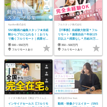
Apollon株式会社
フルスタック株式会社
SNS動画の編集スタッフ★未経
【IT事務】未経験大歓迎＊フル
験からプロになれる！｜おうち
リモート＊服装自由＊年休125
で働くフルリモート｜残業ゼロ
日以上＊残業なし＊月給26万円
で18時退勤◎
以上
300～550万円
350～500万円
フルリモートあり
フルリモートあり
ミイダス株式会社【東証プライム上場パーソルグループ】
株式会社One feat.
インサイドセールス【フルリモ
動画・映像クリエイター（SNS