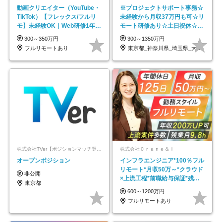
動画クリエイター（YouTube・
※プロジェクトサポート事務☆
TikTok）【フレックス/フルリ
未経験から月収37万円も可☆リ
モ】未経験OK｜Web研修1年間
モート研修あり☆土日祝休☆20
｜副業OK
代～30代活躍/b
300～350万円
300～1350万円
フルリモートあり
東京都_神奈川県_埼玉県_大阪府_愛知県…
株式会社TVer【ポジションマッチ登録】
株式会社Ｃｒａｎｅ＆Ｉ
オープンポジション
インフラエンジニア*100％フル
リモート*月収50万～*クラウド
非公開
×上流工程*前職給与保証*残業
東京都
月9.8h
600～1200万円
フルリモートあり