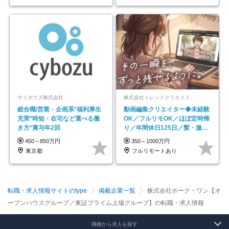
サイボウズ株式会社
株式会社トレンドクリエイト
総合職/営業・企画系*福利厚生
動画編集クリエイター◆未経験
充実*時短・在宅など選べる働
OK／フルリモOK／ほぼ定時帰
き方*賞与年2回
り／年間休日125日／髪・服・
ネイル自由／副業OK
450～850万円
350～1000万円
東京都
フルリモートあり
転職・求人情報サイトのtype
掲載企業一覧
株式会社ホーク・ワン【オ
ープンハウスグループ／東証プライム上場グループ】の転職・求人情報
職種から求人を探す