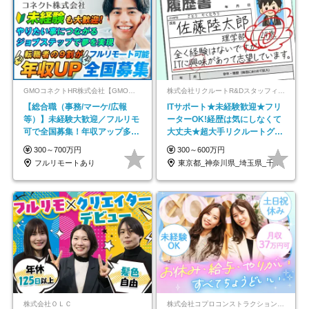
GMOコネクトHR株式会社【GMOインターネットグループ】
株式会社リクルートR&Dスタッフィング【リクルートグループ】
【総合職（事務/マーケ/広報
ITサポート★未経験歓迎★フリ
等）】未経験大歓迎／フルリモ
ーターOK!経歴は気にしなくて
可で全国募集！年収アップ多数
大丈夫★超大手リクルートグル
★年休最大130日★
ープの正社員/sg
300～700万円
300～600万円
フルリモートあり
東京都_神奈川県_埼玉県_千葉県_大阪府…
株式会社ＯＬＣ
株式会社コプロコンストラクション【東証プライム上場コプロ・ホールディングス子会社】