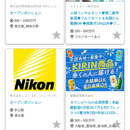
株式会社野村総合研究所【ポジションマッチ登録】
ｎｏｔａｒｉ株式会社
オープンポジション
人材コンサルタント◆第二新卒
歓迎◆フルリモート＆全国から
500～1500万円
勤務OK◆残業月10h以内◆フレ
東京都_神奈川県
ックス制
250～500万円
フルリモートあり
株式会社ニコン【ポジションマッチ登録】
麒麟麦酒株式会社
オープンポジション
キリンビールの企画営業｜未経
験歓迎#月収36.7万も可#フレッ
非公開
クス#賞与年2回#年休123日#完
東京都
全週休2日制
300～500万円
大阪府_愛知県_新潟県_兵庫県_福岡県