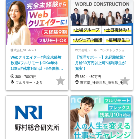
株式会社SC direct
株式会社ワールドコンストラクション 【東証一部】 (ワールドホールディングス・グループ)
Webクリエイター#完全未経験
【管理サポート】未経験歓迎*
歓迎#フルリモートOK#年休
月給30万円以上可*福利厚生が
130日#残業月5h以下#全国募集
充実！
#最大1年の研修
300～700万円
350～450万円
フルリモートあり
東京都_神奈川県_埼玉県_千葉県_大阪府…