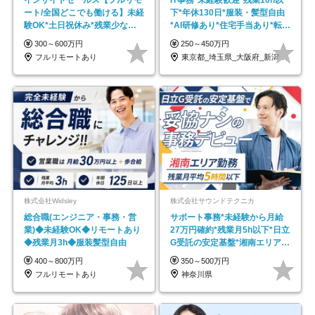
インサイドセールス【フルリモ
IT事務*未経験歓迎*残業10h以
ート/全国どこでも働ける】未経
下*年休130日*服装・髪型自由
験OK*土日祝休み*残業少なめ*
*AI研修あり*住宅手当あり*転勤
在宅勤務手当あり
なし
300～600万円
250～450万円
フルリモートあり
東京都_埼玉県_大阪府_新潟県_福岡県
株式会社Widsley
株式会社サウンドテクニカ
総合職(エンジニア・事務・営
サポート事務*未経験から月給
業)◆未経験OK◆リモートあり
27万円確約*残業月5h以下*日立
◆残業月3h◆服装髪型自由
G受託の安定基盤*湘南エリア勤
務
400～800万円
350～500万円
フルリモートあり
神奈川県