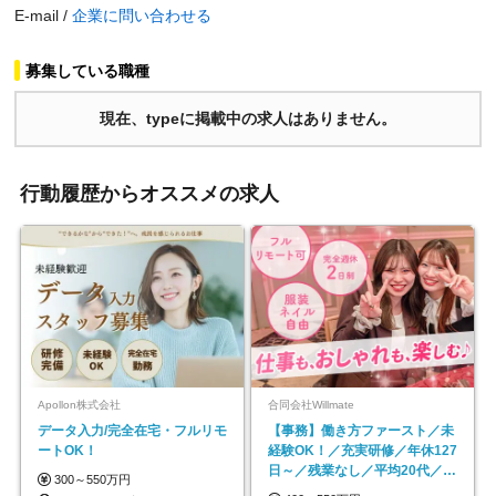
E-mail /
企業に問い合わせる
募集している職種
現在、typeに掲載中の求人はありません。
行動履歴からオススメの求人
Apollon株式会社
合同会社Willmate
データ入力/完全在宅・フルリモ
【事務】働き方ファースト／未
ートOK！
経験OK！／充実研修／年休127
日～／残業なし／平均20代／リ
300～550万円
モートOK