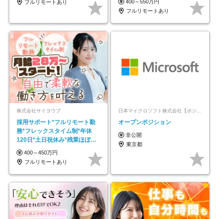
400～550万円
フルリモートあり
フルリモートあり
株式会社サイヨウブ
日本マイクロソフト株式会社【ポジションマッチ登録】
採用サポート*フルリモート勤
オープンポジション
務*フレックスタイム制*年休
非公開
120日*土日祝休み*残業ほぼな
東京都
し*育児中社員8割以上
400～450万円
フルリモートあり