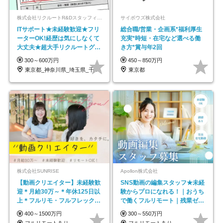
株式会社リクルートR&Dスタッフィング【リクルートグループ】
サイボウズ株式会社
ITサポート★未経験歓迎★フリ
総合職/営業・企画系*福利厚生
ーターOK!経歴は気にしなくて
充実*時短・在宅など選べる働
大丈夫★超大手リクルートグル
き方*賞与年2回
ープの正社員/sg
300～600万円
450～850万円
東京都_神奈川県_埼玉県_千葉県_大阪府…
東京都
株式会社SUNRISE
Apollon株式会社
【動画クリエイター】未経験歓
SNS動画の編集スタッフ★未経
迎＊月給30万～＊年休125日以
験からプロになれる！｜おうち
上＊フルリモ・フルフレックス
で働くフルリモート｜残業ゼロ
◆10名の採用が決定◆
で18時退勤◎
400～1500万円
300～550万円