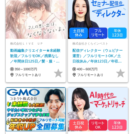
株式会社ＬＩＶＥ ＵＰ
株式会社さくらインベスト
動画編集クリエイター★未経験
配信ディレクター（ウェビナー
歓迎／フルリモOK／残業なし
運営）／フルリモートOK／土
／年間休日125日／髪・服・ネ
日祝休み／年休123日／年収
イル自由／研修充実で安心
600万円可
350～1000万円
400～600万円
フルリモートあり
フルリモートあり