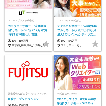
ＦＪＵＴプラス株式会社
TDCX Japan株式会社
カスタマーサポート*未経験歓
テクニカルサポート/未経験OK/
迎*リモートOK*月27.7万可*賞
フルリモート/月収31万円可/月
与年2回*転勤なし*連休
最大3万のインセンティブ支給/
OK/ZE010232
平均年齢33歳
300～450万円
300～400万円
東京都_神奈川県_千葉県_大阪府_愛知県…
フルリモートあり
富士通株式会社【ポジションマッチ登録】
株式会社SC direct
IT系オープンポジション
Webクリエイター#完全未経験
歓迎#フルリモートOK#年休
400～900万円