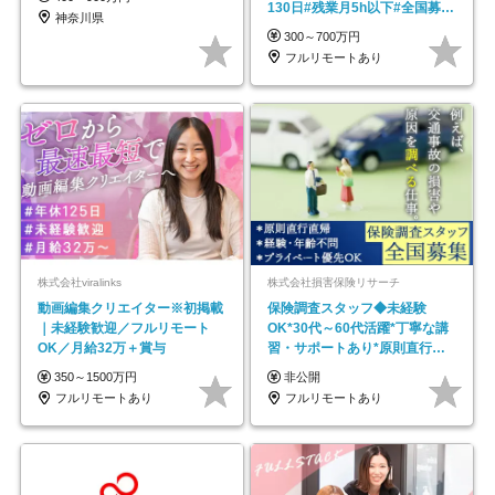
130日#残業月5h以下#全国募集
神奈川県
#最大1年の研修
300～700万円
フルリモートあり
株式会社viralinks
株式会社損害保険リサーチ
動画編集クリエイター※初掲載
保険調査スタッフ◆未経験
｜未経験歓迎／フルリモート
OK*30代～60代活躍*丁寧な講
OK／月給32万＋賞与
習・サポートあり*原則直行直
帰／全国募集・業務委託
350～1500万円
非公開
フルリモートあり
フルリモートあり