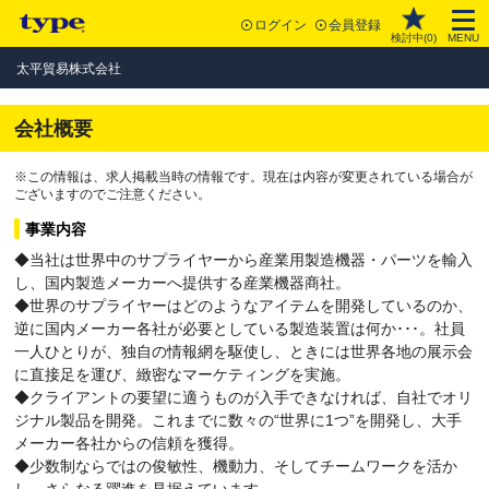
ログイン
会員登録
検討中(
0
)
MENU
太平貿易株式会社
会社概要
※この情報は、求人掲載当時の情報です。現在は内容が変更されている場合が
ございますのでご注意ください。
事業内容
◆当社は世界中のサプライヤーから産業用製造機器・パーツを輸入
し、国内製造メーカーへ提供する産業機器商社。
◆世界のサプライヤーはどのようなアイテムを開発しているのか、
逆に国内メーカー各社が必要としている製造装置は何か･･･。社員
一人ひとりが、独自の情報網を駆使し、ときには世界各地の展示会
に直接足を運び、緻密なマーケティングを実施。
◆クライアントの要望に適うものが入手できなければ、自社でオリ
ジナル製品を開発。これまでに数々の“世界に1つ”を開発し、大手
メーカー各社からの信頼を獲得。
◆少数制ならではの俊敏性、機動力、そしてチームワークを活か