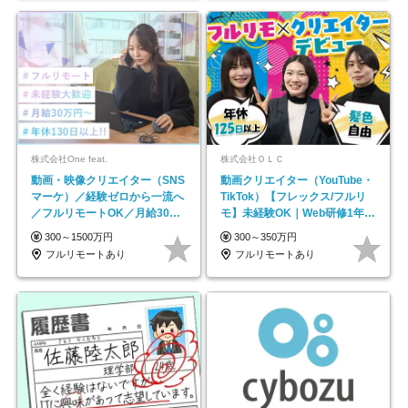
株式会社One feat.
株式会社ＯＬＣ
動画・映像クリエイター（SNS
動画クリエイター（YouTube・
マーケ）／経験ゼロから一流へ
TikTok）【フレックス/フルリ
／フルリモートOK／月給30万
モ】未経験OK｜Web研修1年間
円～／年休130日以上
｜副業OK
300～1500万円
300～350万円
フルリモートあり
フルリモートあり