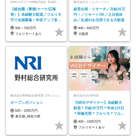
GMOコネクトHR株式会社【GMOインターネットグループ】
株式会社さくらインベスト
【総合職（事務/マーケ/広報
経営企画・リサーチ／月給30万
等）】未経験大歓迎／フルリモ
円～／リモートOK／土日祝休
可で全国募集！年収アップ多数
み／生成AIを活用できる方歓迎
★年休最大130日★
300～700万円
400～600万円
フルリモートあり
大阪府
株式会社野村総合研究所【ポジションマッチ登録】
株式会社SUNRISE
オープンポジション
【WEBデザイナー】未経験大
歓迎＊月給30万円＊年休125日
500～1500万円
＊研修充実＊フルリモ＊フルフ
東京都_神奈川県
レックス＊
400～1500万円
フルリモートあり