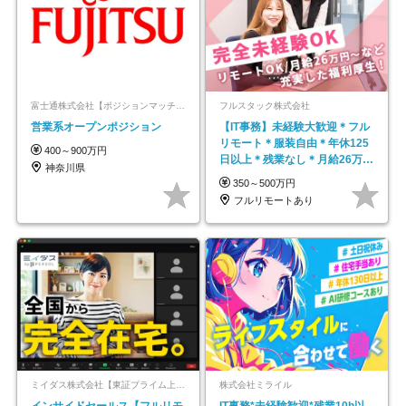
富士通株式会社【ポジションマッチ登録】
フルスタック株式会社
営業系オープンポジション
【IT事務】未経験大歓迎＊フル
リモート＊服装自由＊年休125
400～900万円
日以上＊残業なし＊月給26万円
神奈川県
以上
350～500万円
フルリモートあり
ミイダス株式会社【東証プライム上場パーソルグループ】
株式会社ミライル