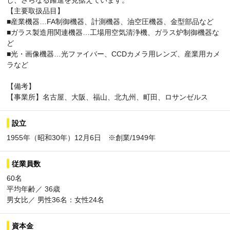
し、さらなる躍進を見据えています。
【主要取扱品目】
■産業機器…FA制御機器、計測機器、油空圧機器、金型部品など
■ガラス製造用関連機器…工場用空気清浄機、ガラス炉制御機器な
ど
■光・画像機器…光ファイバー、CCDカメラ用レンズ、産業用カメ
ラなど
【備考】
【事業所】名古屋、大阪、福山、北九州、町田、ロサンゼルス
設立
1955年（昭和30年）12月6日 ※創業/1949年
従業員数
60名
平均年齢／ 36歳
男女比／ 男性36名：女性24名
資本金