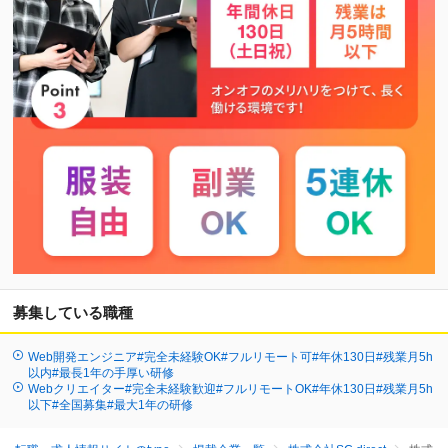
募集している職種
Web開発エンジニア#完全未経験OK#フルリモート可#年休130日#残業月5h
以内#最長1年の手厚い研修
Webクリエイター#完全未経験歓迎#フルリモートOK#年休130日#残業月5h
以下#全国募集#最大1年の研修