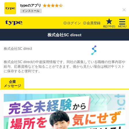
typeのアプリ
インストール
ログイン
会員登録
検討中(
0
)
MENU
株式会社SC direct
株式会社SC direct
株式会社SC directの中途採用情報です。同社の募集している職種の仕事内容や
給与、応募資格などを知ることができます。後から見たい場合は検討中リスト
に保存すると便利です。
企業
メッセージ