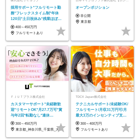
株式会社サイヨウブ
日本マイクロソフト株式会社【ポジションマッチ登録】
採用サポート*フルリモート勤
オープンポジション
務*フレックスタイム制*年休
非公開
120日*土日祝休み*残業ほぼな
東京都
し*育児中社員8割以上
400～450万円
フルリモートあり
ＦＪＵＴプラス株式会社
TDCX Japan株式会社
カスタマーサポート*未経験歓
テクニカルサポート/未経験OK/
迎*リモートOK*月27.7万可*賞
フルリモート/月収31万円可/月
与年2回*転勤なし*連休
最大3万のインセンティブ支給/
OK/ZE010232
平均年齢33歳
300～450万円
300～400万円
東京都_神奈川県_千葉県_大阪府_愛知県…
フルリモートあり