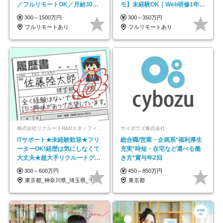
／フルリモートOK／月給30万
モ】未経験OK｜Web研修1年間
円～／年休130日以上
｜副業OK
300～1500万円
300～350万円
フルリモートあり
フルリモートあり
株式会社リクルートR&Dスタッフィング【リクルートグループ】
サイボウズ株式会社
ITサポート★未経験歓迎★フリ
総合職/営業・企画系*福利厚生
ーターOK!経歴は気にしなくて
充実*時短・在宅など選べる働
大丈夫★超大手リクルートグル
き方*賞与年2回
ープの正社員/sg
300～600万円
450～850万円
東京都_神奈川県_埼玉県_千葉県_大阪府…
東京都