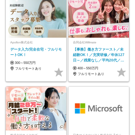
Apollon株式会社
合同会社Willmate
データ入力/完全在宅・フルリモ
【事務】働き方ファースト／未
ートOK！
経験OK！／充実研修／年休127
日～／残業なし／平均20代／リ
300～550万円
モートOK
400～550万円
フルリモートあり
フルリモートあり