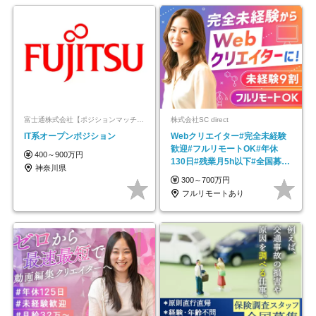
富士通株式会社【ポジションマッチ登録】
株式会社SC direct
IT系オープンポジション
Webクリエイター#完全未経験
歓迎#フルリモートOK#年休
400～900万円
130日#残業月5h以下#全国募集
神奈川県
#最大1年の研修
300～700万円
フルリモートあり