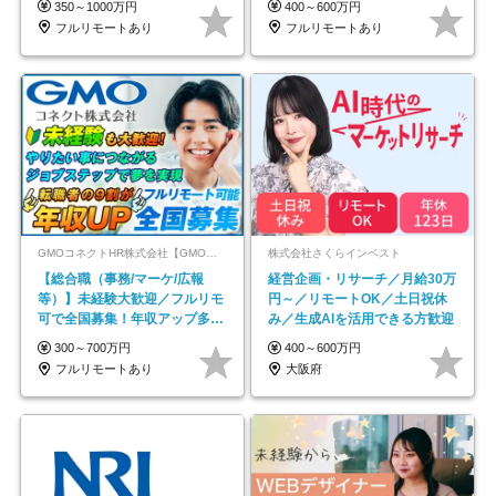
350～1000万円
400～600万円
フルリモートあり
フルリモートあり
GMOコネクトHR株式会社【GMOインターネットグループ】
株式会社さくらインベスト
【総合職（事務/マーケ/広報
経営企画・リサーチ／月給30万
等）】未経験大歓迎／フルリモ
円～／リモートOK／土日祝休
可で全国募集！年収アップ多数
み／生成AIを活用できる方歓迎
★年休最大130日★
300～700万円
400～600万円
フルリモートあり
大阪府