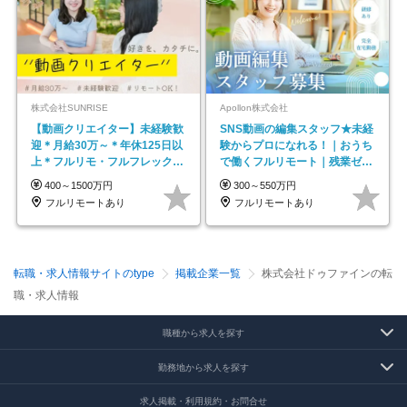
株式会社SUNRISE
Apollon株式会社
【動画クリエイター】未経験歓
SNS動画の編集スタッフ★未経
迎＊月給30万～＊年休125日以
験からプロになれる！｜おうち
上＊フルリモ・フルフレックス
で働くフルリモート｜残業ゼロ
◆10名の採用が決定◆
で18時退勤◎
400～1500万円
300～550万円
フルリモートあり
フルリモートあり
転職・求人情報サイトのtype
掲載企業一覧
株式会社ドゥファインの転
職・求人情報
職種から求人を探す
勤務地から求人を探す
求人掲載・利用規約・お問合せ