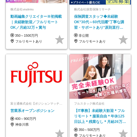
株式会社viralinks
株式会社損害保険リサーチ
動画編集クリエイター※初掲載
保険調査スタッフ◆未経験
｜未経験歓迎／フルリモート
OK*30代～60代活躍*丁寧な講
OK／月給32万＋賞与
習・サポートあり*原則直行直
帰／全国募集・業務委託
350～1500万円
非公開
フルリモートあり
フルリモートあり
富士通株式会社【ポジションマッチ登録】
フルスタック株式会社
営業系オープンポジション
【IT事務】未経験大歓迎＊フル
リモート＊服装自由＊年休125
400～900万円
日以上＊残業なし＊月給26万円
神奈川県
以上
350～500万円
フルリモートあり