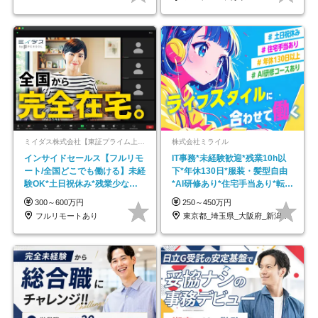
ミイダス株式会社【東証プライム上場パーソルグループ】
株式会社ミライル
インサイドセールス【フルリモ
IT事務*未経験歓迎*残業10h以
ート/全国どこでも働ける】未経
下*年休130日*服装・髪型自由
験OK*土日祝休み*残業少なめ*
*AI研修あり*住宅手当あり*転勤
在宅勤務手当あり
なし
300～600万円
250～450万円
フルリモートあり
東京都_埼玉県_大阪府_新潟県_福岡県