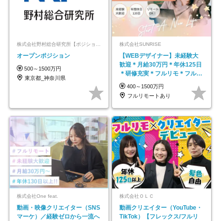
株式会社野村総合研究所【ポジションマッチ登録】
株式会社SUNRISE
オープンポジション
【WEBデザイナー】未経験大
歓迎＊月給30万円＊年休125日
500～1500万円
＊研修充実＊フルリモ＊フルフ
東京都_神奈川県
レックス＊
400～1500万円
フルリモートあり
株式会社One feat.
株式会社ＯＬＣ
動画・映像クリエイター（SNS
動画クリエイター（YouTube・
マーケ）／経験ゼロから一流へ
TikTok）【フレックス/フルリ