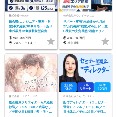
株式会社Widsley
株式会社サウンドテクニカ
総合職(エンジニア・事務・営
サポート事務*未経験から月給
業)◆未経験OK◆リモートあり
27万円確約*残業月5h以下*日立
◆残業月3h◆服装髪型自由
G受託の安定基盤*湘南エリア勤
務
400～800万円
350～500万円
フルリモートあり
神奈川県
株式会社ＬＩＶＥ ＵＰ
株式会社さくらインベスト
動画編集クリエイター★未経験
配信ディレクター（ウェビナー
歓迎／フルリモOK／残業なし
運営）／フルリモートOK／土
／年間休日125日／髪・服・ネ
日祝休み／年休123日／年収
イル自由／研修充実で安心
600万円可