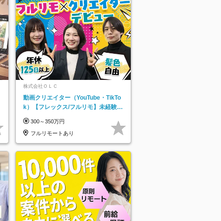
株式会社ＯＬＣ
動画クリエイター（YouTube・TikTo
k）【フレックス/フルリモ】未経験O
K｜Web研修1年間｜副業OK
300～350万円
フルリモートあり