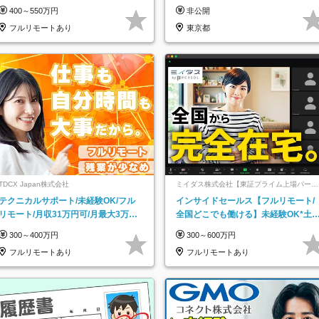
なし／平均20代／リモートOK
400～550万円
非公開
フルリモートあり
東京都
TDCX Japan株式会社
ミイダス株式会社【東証プライム上場パーソ
ルグループ】
テクニカルサポート/未経験OK/フル
インサイドセールス【フルリモート/
リモート/月収31万円可/月最大3万の
全国どこでも働ける】未経験OK*土
インセンティブ支給/平均年齢33歳
祝休み*残業少なめ*在宅勤務手当あ
300～400万円
300～600万円
フルリモートあり
フルリモートあり