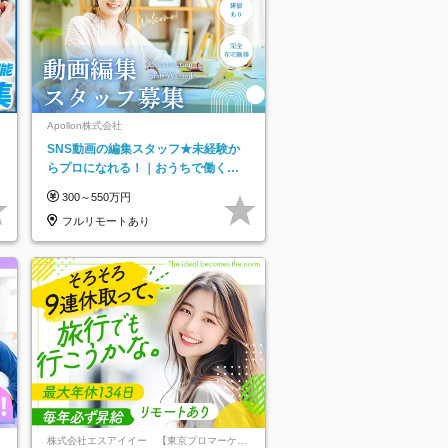
ネ
Apollon株式会社
SNS動画の編集スタッフ★未経験か
らプロになれる！｜おうちで働くフ
ルリモート｜残業ゼロで18時退勤◎
300～550万円
フルリモートあり
株式会社エスアイイー 【東京プロマーケッ