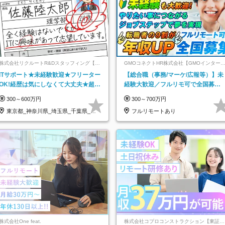
株式会社リクルートR&Dスタッフィング【リ
GMOコネクトHR株式会社【GMOインター
クルートグループ】
ットグループ】
ITサポート★未経験歓迎★フリーター
【総合職（事務/マーケ/広報等）】未
OK!経歴は気にしなくて大丈夫★超大
経験大歓迎／フルリモ可で全国募
手リクルートグループの正社員/sg
集！年収アップ多数★年休最大130日
300～600万円
300～700万円
★
東京都_神奈川県_埼玉県_千葉県_大
フルリモートあり
阪府…
株式会社One feat.
株式会社コプロコンストラクション【東証プ