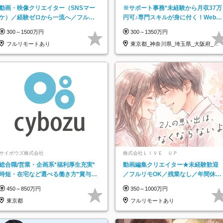
ライム上場コプロ・ホールディングス子会
動画・映像クリエイター（SNSマー
※サポート事務*未経験から月収37万
社】
ケ）／経験ゼロから一流へ／フルリ
円可♪専門スキルが身に付く！Web面
モートOK／月給30万円～／年休130
接＆リモート研修も充実♪/a
300～1500万円
300～1350万円
日以上
フルリモートあり
東京都_神奈川県_埼玉県_大阪府_愛
知県…
サイボウズ株式会社
株式会社ＬＩＶＥ ＵＰ
総合職/営業・企画系*福利厚生充実*
動画編集クリエイター★未経験歓迎
時短・在宅など選べる働き方*賞与年
／フルリモOK／残業なし／年間休日
2回
125日／髪・服・ネイル自由／研修充
450～850万円
350～1000万円
実で安心
東京都
フルリモートあり