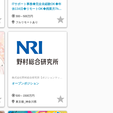
ト上場】
ITサポート事務◆完全未経験OK◆年
休134日◆リモートOK◆残業月7h以
下◆賞与年3回◆5年目まで必ず昇給
300～500万円
フルリモートあり
株式会社野村総合研究所【ポジションマッチ
登録】
オープンポジション
500～1500万円
東京都_神奈川県