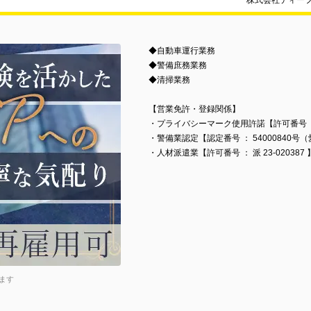
株式会社ティー
◆自動車運行業務
◆警備庶務業務
◆清掃業務
【営業免許・登録関係】
・プライバシーマーク使用許諾【許可番号 ： 第
・警備業認定【認定番号 ： 54000840
・人材派遣業【許可番号 ： 派 23-020387 
ます