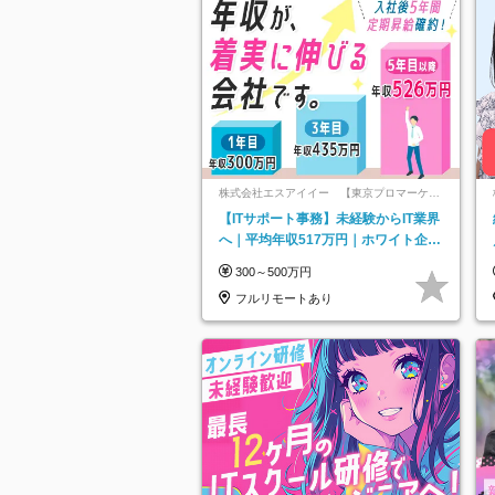
株式会社エスアイイー 【東京プロマーケッ
ト上場】
【ITサポート事務】未経験からIT業界
へ｜平均年収517万円｜ホワイト企業
認定｜年休134日｜リモートOK
300～500万円
フルリモートあり