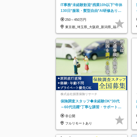
IT事務*未経験歓迎*残業10h以下*年休
130日*服装・髪型自由*AI研修あり*
住宅手当あり*転勤なし
250～450万円
東京都_埼玉県_大阪府_新潟県_福岡
県
株式会社損害保険リサーチ
保険調査スタッフ◆未経験OK*30代
～60代活躍*丁寧な講習・サポートあ
り*原則直行直帰／全国募集・業務委
非公開
託
フルリモートあり