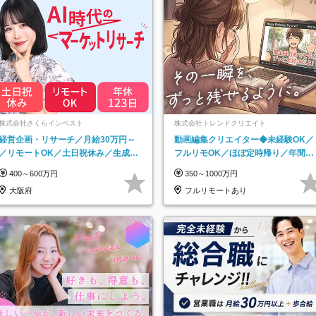
株式会社さくらインベスト
株式会社トレンドクリエイト
経営企画・リサーチ／月給30万円～
動画編集クリエイター◆未経験OK／
／リモートOK／土日祝休み／生成AI
フルリモOK／ほぼ定時帰り／年間休
を活用できる方歓迎
日125日／髪・服・ネイル自由／副業
400～600万円
350～1000万円
OK
大阪府
フルリモートあり