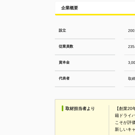
企業概要
設立
20
従業員数
23
資本金
3,
代表者
取締
取材担当者より
【創業2
籍ドライ
こそが評
新しいキ