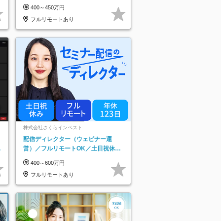
み*残業ほぼなし*育児中社員8割以上
400～450万円
フルリモートあり
株式会社さくらインベスト
配信ディレクター（ウェビナー運
日
営）／フルリモートOK／土日祝休み
り
／年休123日／年収600万円可
400～600万円
フルリモートあり