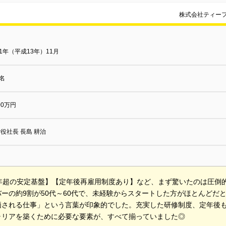
株式会社ティー
01年（平成13年）11月
5名
000万円
役社長 長島 耕治
0年超の安定基盤】【定年後再雇用制度あり】など、まず驚いたのは圧倒
バーの約9割が50代～60代で、未経験からスタートした方がほとんどだ
価される仕事」という言葉が印象的でした。充実した研修制度、定年後も
ャリアを築くために必要な要素が、すべて揃っていました◎