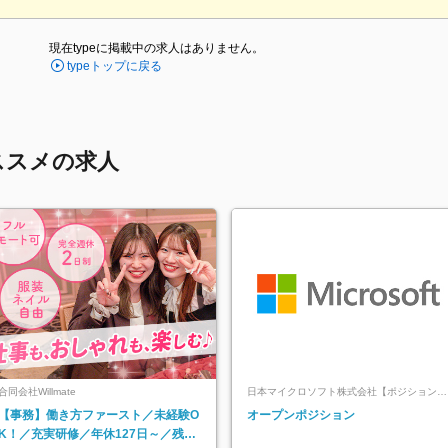
現在typeに掲載中の求人はありません。
typeトップに戻る
ススメの求人
合同会社Willmate
日本マイクロソフト株式会社【ポジションマ
ッチ登録】
【事務】働き方ファースト／未経験O
オープンポジション
K！／充実研修／年休127日～／残業